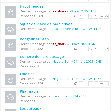
Hypothèques
Dernier message par
ze_shark
«
23 nov. 2025 01:47
Réponses :
369
1
…
22
23
24
25
Squat de Place de parc privée
Dernier message par
Place Privée
«
18 nov. 2025 14:08
Rodgeur et Stan
Dernier message par
ze_shark
«
01 avr. 2025 05:42
Réponses :
322
1
…
19
20
21
22
Compte de libre passage
Dernier message par
Nagata-San
«
24 mars 2025 15:48
Réponses :
1
Qoqa.ch
Dernier message par
Nagata-San
«
08 janv. 2025 11:52
Réponses :
396
1
…
24
25
26
27
Pharmacie
Dernier message par
rbk
«
08 oct. 2024 20:40
Réponses :
5
Les bateaux