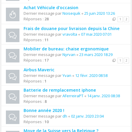
Achat Véhicule d'occasion
Dernier message par
Noisequik
«
25 juin 2020 13:26
Réponses :
28
1
2
Frais de douane pour livraison depuis la Chine
Dernier message par
vravolta
«
07 mai 2020 07:01
Réponses :
11
Mobilier de bureau: chaise ergonomique
Dernier message par
Nyrvan
«
23 mars 2020 18:29
Réponses :
17
1
2
Airbus Maveric
Dernier message par
Yvan
«
12 févr. 2020 08:58
Réponses :
1
Batterie de remplacement iphone
Dernier message par
AFerreiraPT
«
14 janv. 2020 08:38
Réponses :
8
Bonne année 2020 !
Dernier message par
dh
«
02 janv. 2020 23:04
Réponses :
10
Move de la Suisse vers la Belgique ?