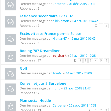
Dernier message par
Carbene
«
01 déc. 2019 20:31
Réponses :
2
residence secondaire FR / CH?
Dernier message par
nikkkoman
«
04 oct. 2019 14:42
Réponses :
21
1
2
Excès vitesse France permis Suisse
Dernier message par
Hitman47
«
15 mai 2019 06:05
Réponses :
5
Boeing 787 Dreamliner
Dernier message par
ze_shark
«
24 avr. 2019 19:28
Réponses :
87
1
2
3
4
5
6
Golf
Dernier message par
Tom63
«
14 avr. 2019 20:00
Conseil séjour à Barcelone
Dernier message par
nono
«
23 nov. 2018 21:47
Réponses :
7
Plan social Nestlé
Dernier message par
Carbene
«
25 sept. 2018 17:33
Réponses :
43
1
2
3