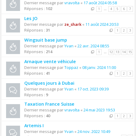
Dernier message par
vravolta
«
17 août 2024 05:58
Réponses :
102
1
…
4
5
6
7
Les JO
Dernier message par
ze_shark
«
11 août 2024 20:53
Réponses :
31
1
2
3
Wingsuit base jump
Dernier message par
Yvan
«
22 avr. 2024 08:55
Réponses :
214
1
…
12
13
14
15
Arnaque vente véhicule
Dernier message par
Toppaz
«
08 janv. 2024 11:00
Réponses :
41
1
2
3
Quelques jours à Dubai
Dernier message par
Yvan
«
17 oct. 2023 09:39
Réponses :
9
Taxation France Suisse
Dernier message par
vravolta
«
24 mai 2023 19:53
Réponses :
40
1
2
3
Artemis I
Dernier message par
Yvan
«
24 nov. 2022 10:49