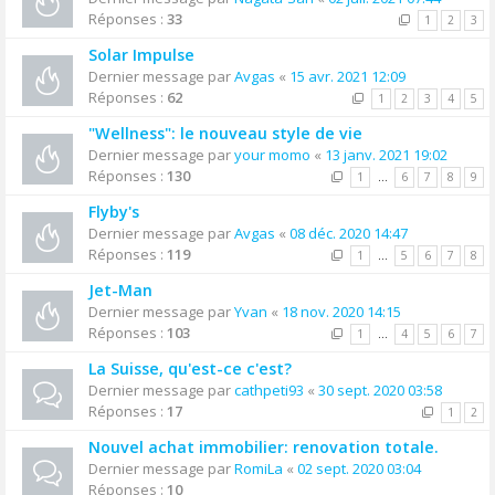
Réponses :
33
1
2
3
Solar Impulse
Dernier message par
Avgas
«
15 avr. 2021 12:09
Réponses :
62
1
2
3
4
5
"Wellness": le nouveau style de vie
Dernier message par
your momo
«
13 janv. 2021 19:02
Réponses :
130
1
…
6
7
8
9
Flyby's
Dernier message par
Avgas
«
08 déc. 2020 14:47
Réponses :
119
1
…
5
6
7
8
Jet-Man
Dernier message par
Yvan
«
18 nov. 2020 14:15
Réponses :
103
1
…
4
5
6
7
La Suisse, qu'est-ce c'est?
Dernier message par
cathpeti93
«
30 sept. 2020 03:58
Réponses :
17
1
2
Nouvel achat immobilier: renovation totale.
Dernier message par
RomiLa
«
02 sept. 2020 03:04
Réponses :
10