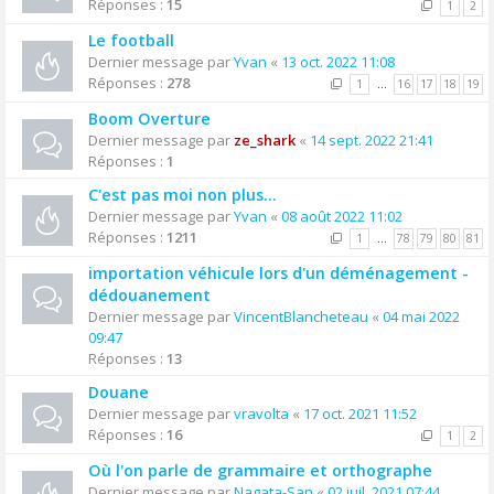
Réponses :
15
1
2
Le football
Dernier message par
Yvan
«
13 oct. 2022 11:08
Réponses :
278
1
…
16
17
18
19
Boom Overture
Dernier message par
ze_shark
«
14 sept. 2022 21:41
Réponses :
1
C'est pas moi non plus...
Dernier message par
Yvan
«
08 août 2022 11:02
Réponses :
1211
1
…
78
79
80
81
importation véhicule lors d'un déménagement -
dédouanement
Dernier message par
VincentBlancheteau
«
04 mai 2022
09:47
Réponses :
13
Douane
Dernier message par
vravolta
«
17 oct. 2021 11:52
Réponses :
16
1
2
Où l'on parle de grammaire et orthographe
Dernier message par
Nagata-San
«
02 juil. 2021 07:44