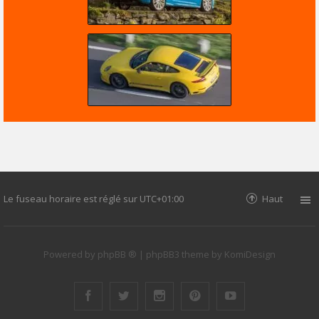
Le fuseau horaire est réglé sur
UTC+01:00
Haut
Powered by
phpBB ®
| phpBB3 theme by
KomiDesign