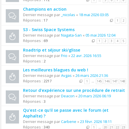
1
…
5
6
7
8
Champions en action
Dernier message par
_nicolas
«
18 mai 2026 03:05
Réponses :
17
1
2
S3 - Swiss Space Systems
Dernier message par
Nagata-San
«
05 mai 2026 12:04
Réponses :
69
1
2
3
4
5
Roadtrip et séjour ski/glisse
Dernier message par
Frio
«
22 avr. 2026 16:55
Réponses :
2
Les meilleures blagues du web !
Dernier message par
Avgas
«
26 mars 2026 21:36
Réponses :
2217
1
…
145
146
147
148
Retour d'expérience sur une procédure de retrait
Dernier message par
Deacon
«
20 mars 2026 06:19
Réponses :
3
Qu'est-ce qu'il se passe avec le forum (et
Asphalte) ?
Dernier message par
Carbene
«
23 févr. 2026 18:11
Réponses :
340
1
…
20
21
22
23