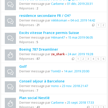
Dernier message par
Carbene
«
01 déc. 2019 20:31
Réponses :
2
residence secondaire FR / CH?
Dernier message par
nikkkoman
«
04 oct. 2019 14:42
Réponses :
21
1
2
Excès vitesse France permis Suisse
Dernier message par
Hitman47
«
15 mai 2019 06:05
Réponses :
5
Boeing 787 Dreamliner
Dernier message par
ze_shark
«
24 avr. 2019 19:28
Réponses :
87
1
2
3
4
5
6
Golf
Dernier message par
Tom63
«
14 avr. 2019 20:00
Conseil séjour à Barcelone
Dernier message par
nono
«
23 nov. 2018 21:47
Réponses :
7
Plan social Nestlé
Dernier message par
Carbene
«
25 sept. 2018 17:33
Réponses :
43
1
2
3