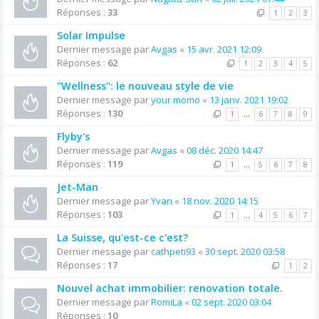
Réponses :
33
1
2
3
Solar Impulse
Dernier message par
Avgas
«
15 avr. 2021 12:09
Réponses :
62
1
2
3
4
5
"Wellness": le nouveau style de vie
Dernier message par
your momo
«
13 janv. 2021 19:02
Réponses :
130
1
…
6
7
8
9
Flyby's
Dernier message par
Avgas
«
08 déc. 2020 14:47
Réponses :
119
1
…
5
6
7
8
Jet-Man
Dernier message par
Yvan
«
18 nov. 2020 14:15
Réponses :
103
1
…
4
5
6
7
La Suisse, qu'est-ce c'est?
Dernier message par
cathpeti93
«
30 sept. 2020 03:58
Réponses :
17
1
2
Nouvel achat immobilier: renovation totale.
Dernier message par
RomiLa
«
02 sept. 2020 03:04
Réponses :
10