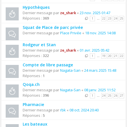
Hypothèques
Dernier message par
ze_shark
«
23 nov. 2025 01:47
Réponses :
369
1
…
22
23
24
25
Squat de Place de parc privée
Dernier message par
Place Privée
«
18 nov. 2025 14:08
Rodgeur et Stan
Dernier message par
ze_shark
«
01 avr. 2025 05:42
Réponses :
322
1
…
19
20
21
22
Compte de libre passage
Dernier message par
Nagata-San
«
24 mars 2025 15:48
Réponses :
1
Qoqa.ch
Dernier message par
Nagata-San
«
08 janv. 2025 11:52
Réponses :
396
1
…
24
25
26
27
Pharmacie
Dernier message par
rbk
«
08 oct. 2024 20:40
Réponses :
5
Les bateaux