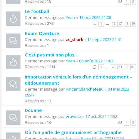
Réponses :
15
1
2
Le football
Dernier message par
Yvan
«
13 oct. 2022 11:08
Réponses :
278
1
…
16
17
18
19
Boom Overture
Dernier message par
ze_shark
«
14 sept. 2022 21:41
Réponses :
1
C'est pas moi non plus...
Dernier message par
Yvan
«
08 août 2022 11:02
Réponses :
1211
1
…
78
79
80
81
importation véhicule lors d'un déménagement -
dédouanement
Dernier message par
VincentBlancheteau
«
04 mai 2022
09:47
Réponses :
13
Douane
Dernier message par
vravolta
«
17 oct. 2021 11:52
Réponses :
16
1
2
Où l'on parle de grammaire et orthographe
Dernier message par
Nagata-San
«
02 juil. 2021 07:44