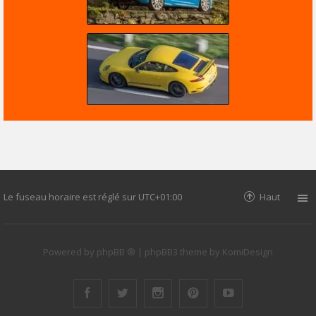
Le fuseau horaire est réglé sur
UTC+01:00
Haut
Powered by
phpBB ®
| phpBB3 theme by
KomiDesign