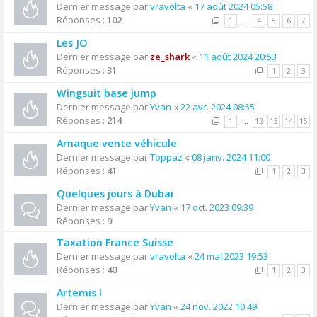
Dernier message par
vravolta
«
17 août 2024 05:58
Réponses :
102
1
…
4
5
6
7
Les JO
Dernier message par
ze_shark
«
11 août 2024 20:53
Réponses :
31
1
2
3
Wingsuit base jump
Dernier message par
Yvan
«
22 avr. 2024 08:55
Réponses :
214
1
…
12
13
14
15
Arnaque vente véhicule
Dernier message par
Toppaz
«
08 janv. 2024 11:00
Réponses :
41
1
2
3
Quelques jours à Dubai
Dernier message par
Yvan
«
17 oct. 2023 09:39
Réponses :
9
Taxation France Suisse
Dernier message par
vravolta
«
24 mai 2023 19:53
Réponses :
40
1
2
3
Artemis I
Dernier message par
Yvan
«
24 nov. 2022 10:49