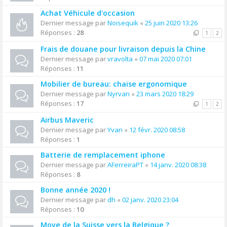
Achat Véhicule d'occasion
Dernier message par
Noisequik
«
25 juin 2020 13:26
Réponses :
28
1
2
Frais de douane pour livraison depuis la Chine
Dernier message par
vravolta
«
07 mai 2020 07:01
Réponses :
11
Mobilier de bureau: chaise ergonomique
Dernier message par
Nyrvan
«
23 mars 2020 18:29
Réponses :
17
1
2
Airbus Maveric
Dernier message par
Yvan
«
12 févr. 2020 08:58
Réponses :
1
Batterie de remplacement iphone
Dernier message par
AFerreiraPT
«
14 janv. 2020 08:38
Réponses :
8
Bonne année 2020 !
Dernier message par
dh
«
02 janv. 2020 23:04
Réponses :
10
Move de la Suisse vers la Belgique ?