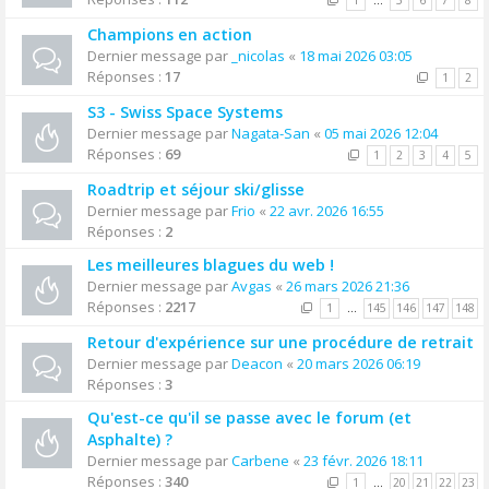
1
…
5
6
7
8
Champions en action
Dernier message par
_nicolas
«
18 mai 2026 03:05
Réponses :
17
1
2
S3 - Swiss Space Systems
Dernier message par
Nagata-San
«
05 mai 2026 12:04
Réponses :
69
1
2
3
4
5
Roadtrip et séjour ski/glisse
Dernier message par
Frio
«
22 avr. 2026 16:55
Réponses :
2
Les meilleures blagues du web !
Dernier message par
Avgas
«
26 mars 2026 21:36
Réponses :
2217
1
…
145
146
147
148
Retour d'expérience sur une procédure de retrait
Dernier message par
Deacon
«
20 mars 2026 06:19
Réponses :
3
Qu'est-ce qu'il se passe avec le forum (et
Asphalte) ?
Dernier message par
Carbene
«
23 févr. 2026 18:11
Réponses :
340
1
…
20
21
22
23