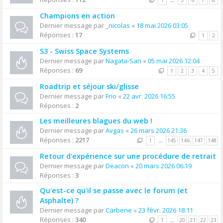
1
…
5
6
7
8
Champions en action
Dernier message par
_nicolas
«
18 mai 2026 03:05
Réponses :
17
1
2
S3 - Swiss Space Systems
Dernier message par
Nagata-San
«
05 mai 2026 12:04
Réponses :
69
1
2
3
4
5
Roadtrip et séjour ski/glisse
Dernier message par
Frio
«
22 avr. 2026 16:55
Réponses :
2
Les meilleures blagues du web !
Dernier message par
Avgas
«
26 mars 2026 21:36
Réponses :
2217
1
…
145
146
147
148
Retour d'expérience sur une procédure de retrait
Dernier message par
Deacon
«
20 mars 2026 06:19
Réponses :
3
Qu'est-ce qu'il se passe avec le forum (et
Asphalte) ?
Dernier message par
Carbene
«
23 févr. 2026 18:11
Réponses :
340
1
…
20
21
22
23