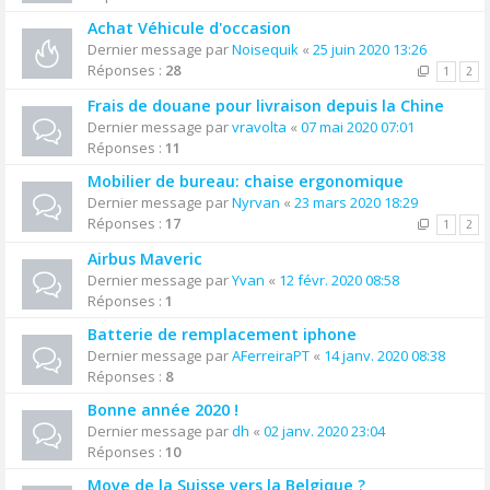
Achat Véhicule d'occasion
Dernier message par
Noisequik
«
25 juin 2020 13:26
Réponses :
28
1
2
Frais de douane pour livraison depuis la Chine
Dernier message par
vravolta
«
07 mai 2020 07:01
Réponses :
11
Mobilier de bureau: chaise ergonomique
Dernier message par
Nyrvan
«
23 mars 2020 18:29
Réponses :
17
1
2
Airbus Maveric
Dernier message par
Yvan
«
12 févr. 2020 08:58
Réponses :
1
Batterie de remplacement iphone
Dernier message par
AFerreiraPT
«
14 janv. 2020 08:38
Réponses :
8
Bonne année 2020 !
Dernier message par
dh
«
02 janv. 2020 23:04
Réponses :
10
Move de la Suisse vers la Belgique ?