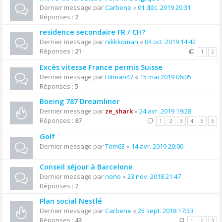
Dernier message par
Carbene
«
01 déc. 2019 20:31
Réponses :
2
residence secondaire FR / CH?
Dernier message par
nikkkoman
«
04 oct. 2019 14:42
Réponses :
21
1
2
Excès vitesse France permis Suisse
Dernier message par
Hitman47
«
15 mai 2019 06:05
Réponses :
5
Boeing 787 Dreamliner
Dernier message par
ze_shark
«
24 avr. 2019 19:28
Réponses :
87
1
2
3
4
5
6
Golf
Dernier message par
Tom63
«
14 avr. 2019 20:00
Conseil séjour à Barcelone
Dernier message par
nono
«
23 nov. 2018 21:47
Réponses :
7
Plan social Nestlé
Dernier message par
Carbene
«
25 sept. 2018 17:33
Réponses :
43
1
2
3