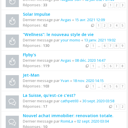
Réponses :
33
1
2
3
Solar Impulse
Dernier message par
Avgas
«
15 avr. 2021 12:09
Réponses :
62
1
2
3
4
5
"Wellness": le nouveau style de vie
Dernier message par
your momo
«
13 janv. 2021 19:02
Réponses :
130
1
…
6
7
8
9
Flyby's
Dernier message par
Avgas
«
08 déc. 2020 14:47
Réponses :
119
1
…
5
6
7
8
Jet-Man
Dernier message par
Yvan
«
18 nov. 2020 14:15
Réponses :
103
1
…
4
5
6
7
La Suisse, qu'est-ce c'est?
Dernier message par
cathpeti93
«
30 sept. 2020 03:58
Réponses :
17
1
2
Nouvel achat immobilier: renovation totale.
Dernier message par
RomiLa
«
02 sept. 2020 03:04
Réponses :
10