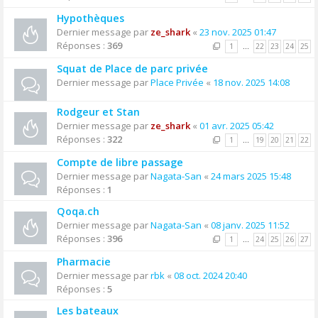
Hypothèques
Dernier message par
ze_shark
«
23 nov. 2025 01:47
Réponses :
369
1
…
22
23
24
25
Squat de Place de parc privée
Dernier message par
Place Privée
«
18 nov. 2025 14:08
Rodgeur et Stan
Dernier message par
ze_shark
«
01 avr. 2025 05:42
Réponses :
322
1
…
19
20
21
22
Compte de libre passage
Dernier message par
Nagata-San
«
24 mars 2025 15:48
Réponses :
1
Qoqa.ch
Dernier message par
Nagata-San
«
08 janv. 2025 11:52
Réponses :
396
1
…
24
25
26
27
Pharmacie
Dernier message par
rbk
«
08 oct. 2024 20:40
Réponses :
5
Les bateaux