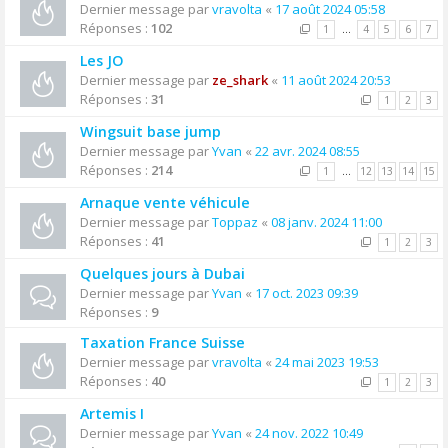
Dernier message par
vravolta
«
17 août 2024 05:58
Réponses :
102
1
…
4
5
6
7
Les JO
Dernier message par
ze_shark
«
11 août 2024 20:53
Réponses :
31
1
2
3
Wingsuit base jump
Dernier message par
Yvan
«
22 avr. 2024 08:55
Réponses :
214
1
…
12
13
14
15
Arnaque vente véhicule
Dernier message par
Toppaz
«
08 janv. 2024 11:00
Réponses :
41
1
2
3
Quelques jours à Dubai
Dernier message par
Yvan
«
17 oct. 2023 09:39
Réponses :
9
Taxation France Suisse
Dernier message par
vravolta
«
24 mai 2023 19:53
Réponses :
40
1
2
3
Artemis I
Dernier message par
Yvan
«
24 nov. 2022 10:49