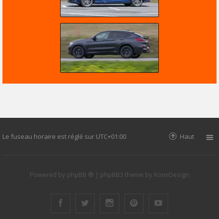
Le fuseau horaire est réglé sur
UTC+01:00
Haut
Powered by
phpBB ®
| phpBB3 theme by
KomiDesign