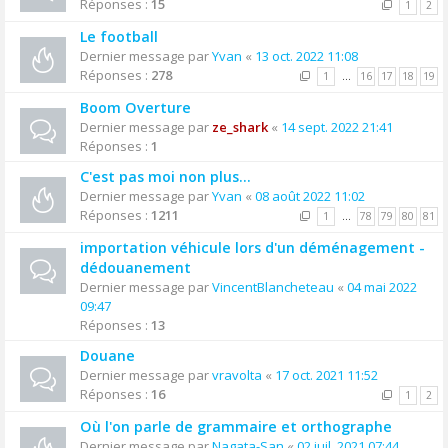
Réponses :
15
1
2
Le football
Dernier message par
Yvan
«
13 oct. 2022 11:08
Réponses :
278
1
…
16
17
18
19
Boom Overture
Dernier message par
ze_shark
«
14 sept. 2022 21:41
Réponses :
1
C'est pas moi non plus...
Dernier message par
Yvan
«
08 août 2022 11:02
Réponses :
1211
1
…
78
79
80
81
importation véhicule lors d'un déménagement -
dédouanement
Dernier message par
VincentBlancheteau
«
04 mai 2022
09:47
Réponses :
13
Douane
Dernier message par
vravolta
«
17 oct. 2021 11:52
Réponses :
16
1
2
Où l'on parle de grammaire et orthographe
Dernier message par
Nagata-San
«
02 juil. 2021 07:44