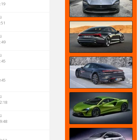
:19
:51
3:49
3:45
0:45
2:18
9:48