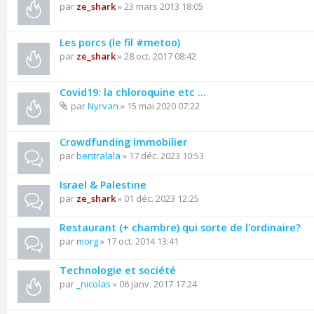
par
ze_shark
» 23 mars 2013 18:05
Les porcs (le fil #metoo)
par
ze_shark
» 28 oct. 2017 08:42
Covid19: la chloroquine etc ...
par
Nyrvan
» 15 mai 2020 07:22
Crowdfunding immobilier
par
bentralala
» 17 déc. 2023 10:53
Israel & Palestine
par
ze_shark
» 01 déc. 2023 12:25
Restaurant (+ chambre) qui sorte de l'ordinaire?
par
morg
» 17 oct. 2014 13:41
Technologie et société
par
_nicolas
» 06 janv. 2017 17:24