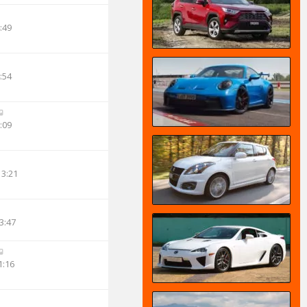
:49
:54
:09
13:21
3:47
1:16