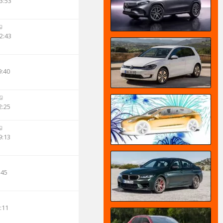
3:53
2:43
9:40
2:25
9:13
:45
:11