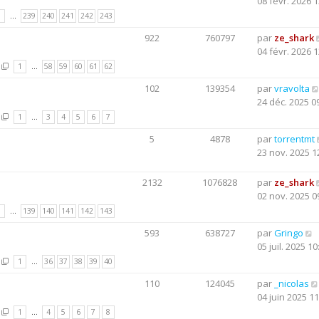
08 févr. 2026 1
1
…
239
240
241
242
243
922
760797
par
ze_shark
04 févr. 2026 1
1
…
58
59
60
61
62
102
139354
par
vravolta
24 déc. 2025 0
1
…
3
4
5
6
7
5
4878
par
torrentmt
23 nov. 2025 1
2132
1076828
par
ze_shark
02 nov. 2025 0
1
…
139
140
141
142
143
593
638727
par
Gringo
05 juil. 2025 10
1
…
36
37
38
39
40
110
124045
par
_nicolas
04 juin 2025 11
1
…
4
5
6
7
8