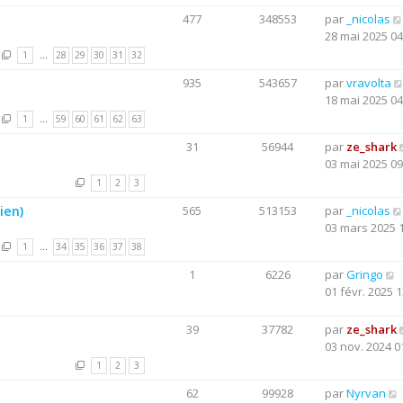
477
348553
par
_nicolas
28 mai 2025 04
1
…
28
29
30
31
32
935
543657
par
vravolta
18 mai 2025 04
1
…
59
60
61
62
63
31
56944
par
ze_shark
03 mai 2025 09
1
2
3
ien)
565
513153
par
_nicolas
03 mars 2025 
1
…
34
35
36
37
38
1
6226
par
Gringo
01 févr. 2025 1
39
37782
par
ze_shark
03 nov. 2024 0
1
2
3
62
99928
par
Nyrvan