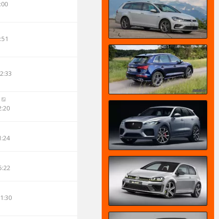
:00
:51
12:33
2:20
1:24
5:22
11:30