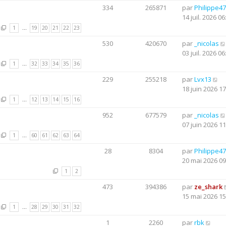
334
265871
par
Philippe47
14 juil. 2026 06
1
…
19
20
21
22
23
530
420670
par
_nicolas
03 juil. 2026 06
1
…
32
33
34
35
36
229
255218
par
Lvx13
18 juin 2026 17
1
…
12
13
14
15
16
952
677579
par
_nicolas
07 juin 2026 11
1
…
60
61
62
63
64
28
8304
par
Philippe47
20 mai 2026 09
1
2
473
394386
par
ze_shark
15 mai 2026 15
1
…
28
29
30
31
32
1
2260
par
rbk