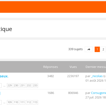
tique
339 sujets
1
2
Réponses
Vues
Dernier mess
useux.
3482
2236197
par
_nicolas
01 août 2026 1
1
…
229
230
231
232
233
]
1686
806946
par
Corsugon
27 juil. 2026 18
1
…
109
110
111
112
113