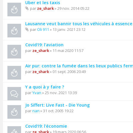
Uber et les taxis
par
ze_shark
» 29 nov. 2014 05:22
Lausanne veut bannir tous les véhicules à essence de
par
Oli 911
» 13 janv. 2021 23:12
Covid19: l'aviation
par
ze_shark
» 11 mai 2020 11:57
Air pur: contre la fumée dans les lieux publics fer
par
ze_shark
» 01 sept. 2006 20:49
Y a quoi à y faire ?
par
Yvan
» 25 nov. 2021 13:39
Jo Siffert: Live Fast - Die Young
par
nan
» 31 oct. 2005 19:22
Covid19: l'économie
par
ze_shark
» 19 mars 2020 06:56