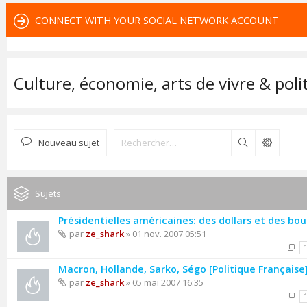
CONNECT WITH YOUR SOCIAL NETWORK ACCOUNT
Culture, économie, arts de vivre & poli
Nouveau sujet
Rechercher
Sujets
Présidentielles américaines: des dollars et des bo
par
ze_shark
» 01 nov. 2007 05:51
Macron, Hollande, Sarko, Ségo [Politique Française
par
ze_shark
» 05 mai 2007 16:35