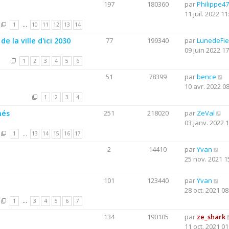
197
180360
par
Philippe47
11 juil. 2022 11
1
…
10
11
12
13
14
 la ville d'ici 2030
77
199340
par
LunedeFie
09 juin 2022 17
1
2
3
4
5
6
51
78399
par
bence
10 avr. 2022 0
1
2
3
4
més
251
218020
par
ZeVal
03 janv. 2022 
1
…
13
14
15
16
17
2
14410
par
Yvan
25 nov. 2021 1
101
123440
par
Yvan
28 oct. 2021 08
1
…
3
4
5
6
7
134
190105
par
ze_shark
11 oct. 2021 01