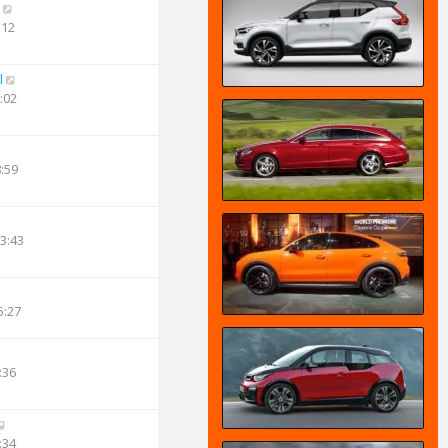
:12
l
:02
8:59
13:43
5:27
:36
:34