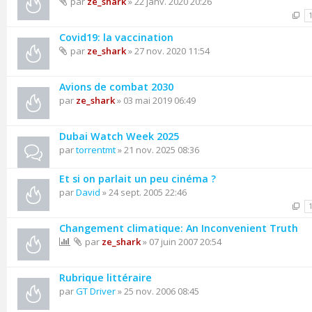
par
ze_shark
» 22 janv. 2020 20:26
Covid19: la vaccination
par
ze_shark
» 27 nov. 2020 11:54
Avions de combat 2030
par
ze_shark
» 03 mai 2019 06:49
Dubai Watch Week 2025
par
torrentmt
» 21 nov. 2025 08:36
Et si on parlait un peu cinéma ?
par
David
» 24 sept. 2005 22:46
Changement climatique: An Inconvenient Truth
par
ze_shark
» 07 juin 2007 20:54
Rubrique littéraire
par
GT Driver
» 25 nov. 2006 08:45