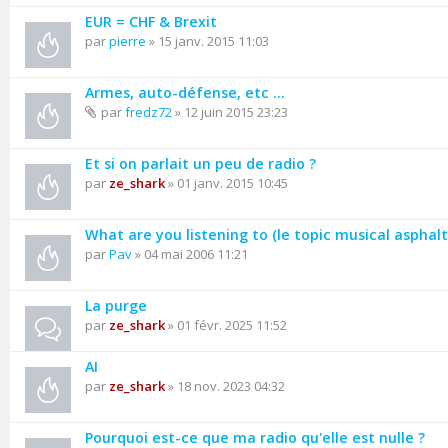
EUR = CHF & Brexit
par
pierre
» 15 janv. 2015 11:03
Armes, auto-défense, etc ...
par
fredz72
» 12 juin 2015 23:23
Et si on parlait un peu de radio ?
par
ze_shark
» 01 janv. 2015 10:45
What are you listening to (le topic musical asphalt
par
Pav
» 04 mai 2006 11:21
La purge
par
ze_shark
» 01 févr. 2025 11:52
AI
par
ze_shark
» 18 nov. 2023 04:32
Pourquoi est-ce que ma radio qu'elle est nulle ?