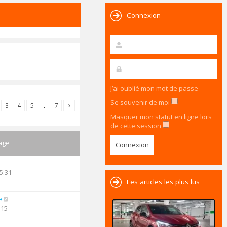
Connexion
J’ai oublié mon mot de passe
Se souvenir de moi
3
4
5
…
7
Masquer mon statut en ligne lors
de cette session
age
5:31
Les articles les plus lus
e
:15