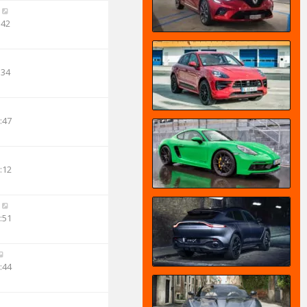
:42
:34
:47
:12
:51
:44