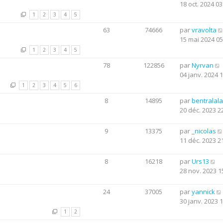
18 oct. 2024 03
1
2
3
4
5
63
74666
par
vravolta
15 mai 2024 05
1
2
3
4
5
78
122856
par
Nyrvan
04 janv. 2024 
1
2
3
4
5
6
8
14895
par
bentralala
20 déc. 2023 2
9
13375
par
_nicolas
11 déc. 2023 2
8
16218
par
Urs13
28 nov. 2023 1
24
37005
par
yannick
30 janv. 2023 
1
2