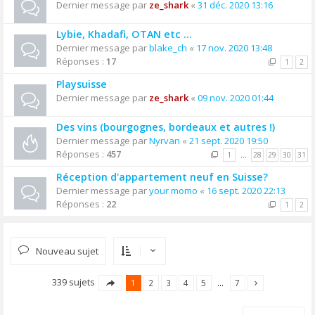
Dernier message par
ze_shark
«
31 déc. 2020 13:16
Lybie, Khadafi, OTAN etc ...
Dernier message par
blake_ch
«
17 nov. 2020 13:48
Réponses :
17
1
2
Playsuisse
Dernier message par
ze_shark
«
09 nov. 2020 01:44
Des vins (bourgognes, bordeaux et autres !)
Dernier message par
Nyrvan
«
21 sept. 2020 19:50
Réponses :
457
1
…
28
29
30
31
Réception d'appartement neuf en Suisse?
Dernier message par
your momo
«
16 sept. 2020 22:13
Réponses :
22
1
2
Nouveau sujet
339 sujets
1
2
3
4
5
…
7