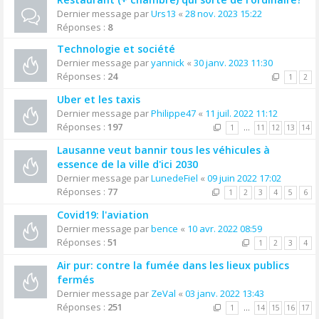
Dernier message par
Urs13
«
28 nov. 2023 15:22
Réponses :
8
Technologie et société
Dernier message par
yannick
«
30 janv. 2023 11:30
Réponses :
24
1
2
Uber et les taxis
Dernier message par
Philippe47
«
11 juil. 2022 11:12
Réponses :
197
1
…
11
12
13
14
Lausanne veut bannir tous les véhicules à
essence de la ville d'ici 2030
Dernier message par
LunedeFiel
«
09 juin 2022 17:02
Réponses :
77
1
2
3
4
5
6
Covid19: l'aviation
Dernier message par
bence
«
10 avr. 2022 08:59
Réponses :
51
1
2
3
4
Air pur: contre la fumée dans les lieux publics
fermés
Dernier message par
ZeVal
«
03 janv. 2022 13:43
Réponses :
251
1
…
14
15
16
17