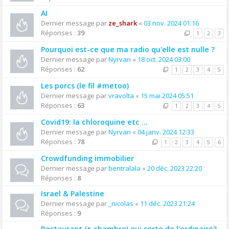
AI
Dernier message par
ze_shark
«
03 nov. 2024 01:16
Réponses :
39
1
2
3
Pourquoi est-ce que ma radio qu'elle est nulle ?
Dernier message par
Nyrvan
«
18 oct. 2024 03:00
Réponses :
62
1
2
3
4
5
Les porcs (le fil #metoo)
Dernier message par
vravolta
«
15 mai 2024 05:51
Réponses :
63
1
2
3
4
5
Covid19: la chloroquine etc ...
Dernier message par
Nyrvan
«
04 janv. 2024 12:33
Réponses :
78
1
2
3
4
5
6
Crowdfunding immobilier
Dernier message par
bentralala
«
20 déc. 2023 22:20
Réponses :
8
Israel & Palestine
Dernier message par
_nicolas
«
11 déc. 2023 21:24
Réponses :
9
Restaurant (+ chambre) qui sorte de l'ordinaire?