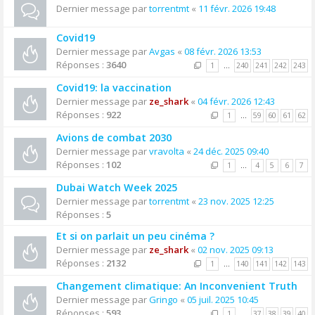
Dernier message par
torrentmt
«
11 févr. 2026 19:48
Covid19
Dernier message par
Avgas
«
08 févr. 2026 13:53
Réponses :
3640
1
…
240
241
242
243
Covid19: la vaccination
Dernier message par
ze_shark
«
04 févr. 2026 12:43
Réponses :
922
1
…
59
60
61
62
Avions de combat 2030
Dernier message par
vravolta
«
24 déc. 2025 09:40
Réponses :
102
1
…
4
5
6
7
Dubai Watch Week 2025
Dernier message par
torrentmt
«
23 nov. 2025 12:25
Réponses :
5
Et si on parlait un peu cinéma ?
Dernier message par
ze_shark
«
02 nov. 2025 09:13
Réponses :
2132
1
…
140
141
142
143
Changement climatique: An Inconvenient Truth
Dernier message par
Gringo
«
05 juil. 2025 10:45
Réponses :
593
1
…
37
38
39
40