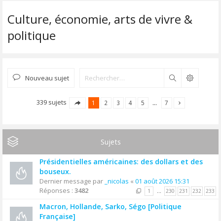
Culture, économie, arts de vivre &
politique
Nouveau sujet
Rechercher
339 sujets
1
2
3
4
5
…
7
Sujets
Présidentielles américaines: des dollars et des
bouseux.
Dernier message par
_nicolas
«
01 août 2026 15:31
Réponses :
3482
1
…
230
231
232
233
Macron, Hollande, Sarko, Ségo [Politique
Française]