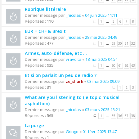
Rubrique littéraire
Dernier message par
_nicolas
«
04 juin 2025 11:11
Réponses :
110
1
…
5
6
7
8
EUR = CHF & Brexit
Dernier message par
_nicolas
«
28 mai 2025 04:49
Réponses :
477
1
…
29
30
31
32
Armes, auto-défense, etc ...
Dernier message par
vravolta
«
18 mai 2025 04:54
Réponses :
935
1
…
60
61
62
63
Et si on parlait un peu de radio ?
Dernier message par
ze_shark
«
03 mai 2025 09:09
Réponses :
31
1
2
3
What are you listening to (le topic musical
asphaltien)
Dernier message par
_nicolas
«
03 mars 2025 13:21
Réponses :
565
1
…
35
36
37
38
La purge
Dernier message par
Gringo
«
01 févr. 2025 13:47
Réponses :
1