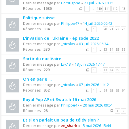
Dernier message par
Corsugone
«
27 juil. 2026 18:15
Réponses :
1686
1
…
110
111
112
113
Politique suisse
Dernier message par
Philippe47
«
14 juil. 2026 06:42
Réponses :
334
1
…
20
21
22
23
L'invasion de l'Ukraine - épisode 2022
Dernier message par
_nicolas
«
03 juil. 2026 06:34
Réponses :
530
1
…
33
34
35
36
Sortir du nucléaire
Dernier message par
Lvx13
«
18 juin 2026 17:47
Réponses :
229
1
…
13
14
15
16
On en parle ...
Dernier message par
_nicolas
«
07 juin 2026 11:12
Réponses :
952
1
…
61
62
63
64
Royal Pop AP et Swatch 16 mai 2026
Dernier message par
Philippe47
«
20 mai 2026 09:51
Réponses :
28
1
2
Et si on parlait un peu de télévision ?
Dernier message par
ze_shark
«
15 mai 2026 15:44