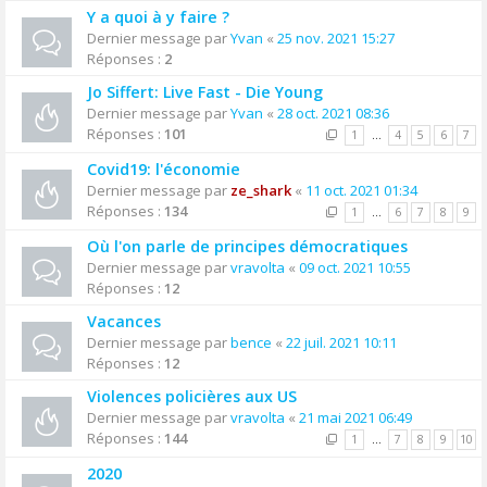
Y a quoi à y faire ?
Dernier message par
Yvan
«
25 nov. 2021 15:27
Réponses :
2
Jo Siffert: Live Fast - Die Young
Dernier message par
Yvan
«
28 oct. 2021 08:36
Réponses :
101
1
…
4
5
6
7
Covid19: l'économie
Dernier message par
ze_shark
«
11 oct. 2021 01:34
Réponses :
134
1
…
6
7
8
9
Où l'on parle de principes démocratiques
Dernier message par
vravolta
«
09 oct. 2021 10:55
Réponses :
12
Vacances
Dernier message par
bence
«
22 juil. 2021 10:11
Réponses :
12
Violences policières aux US
Dernier message par
vravolta
«
21 mai 2021 06:49
Réponses :
144
1
…
7
8
9
10
2020