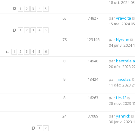
18 oct. 2024 03
1
2
3
4
5
63
74827
par
vravolta
15 mai 2024 05
1
2
3
4
5
78
123146
par
Nyrvan
04 janv. 2024 
1
2
3
4
5
6
8
14948
par
bentralala
20 déc. 2023 2
9
13424
par
_nicolas
11 déc. 2023 2
8
16263
par
Urs13
28 nov. 2023 1
24
37089
par
yannick
30 janv. 2023 
1
2