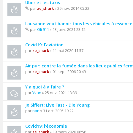
Uber et les taxis
par
ze_shark
» 29 nov. 2014 05:22
Lausanne veut bannir tous les véhicules à essence de
par
Oli 911
» 13 janv. 2021 23:12
Covid19: l'aviation
par
ze_shark
» 11 mai 2020 11:57
Air pur: contre la fumée dans les lieux publics fer
par
ze_shark
» 01 sept. 2006 20:49
Y a quoi à y faire ?
par
Yvan
» 25 nov. 2021 13:39
Jo Siffert: Live Fast - Die Young
par
nan
» 31 oct. 2005 19:22
Covid19: l'économie
par
ze_shark
» 19 mars 2020 06:56