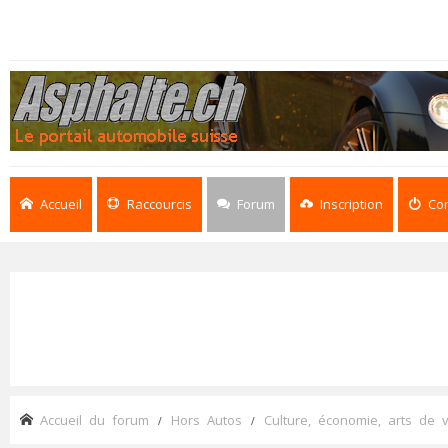
Accueil
Raccourcis
Forum
Inscription
Co
Accueil du forum
Hors Autos
Culture, économie, arts de v