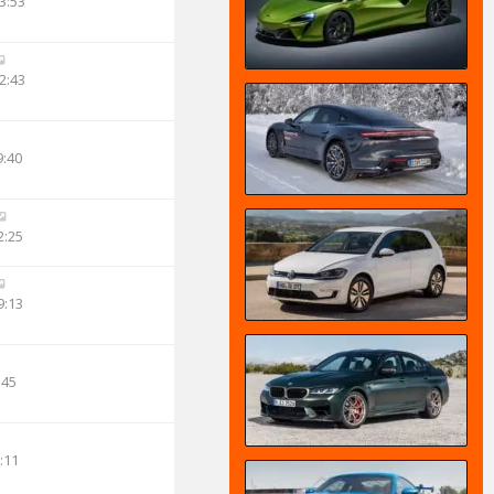
3:53
2:43
9:40
2:25
9:13
:45
:11