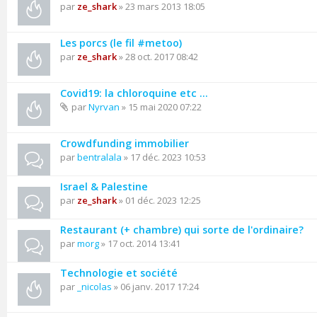
par
ze_shark
» 23 mars 2013 18:05
Les porcs (le fil #metoo)
par
ze_shark
» 28 oct. 2017 08:42
Covid19: la chloroquine etc ...
par
Nyrvan
» 15 mai 2020 07:22
Crowdfunding immobilier
par
bentralala
» 17 déc. 2023 10:53
Israel & Palestine
par
ze_shark
» 01 déc. 2023 12:25
Restaurant (+ chambre) qui sorte de l'ordinaire?
par
morg
» 17 oct. 2014 13:41
Technologie et société
par
_nicolas
» 06 janv. 2017 17:24