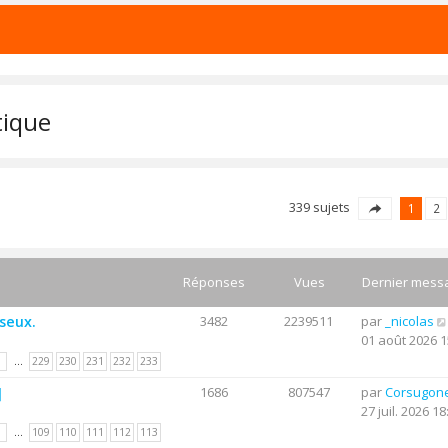
tique
339 sujets
1
2
Réponses
Vues
Dernier mess
useux.
3482
2239511
par
_nicolas
01 août 2026 1
1
…
229
230
231
232
233
]
1686
807547
par
Corsugon
27 juil. 2026 18
1
…
109
110
111
112
113