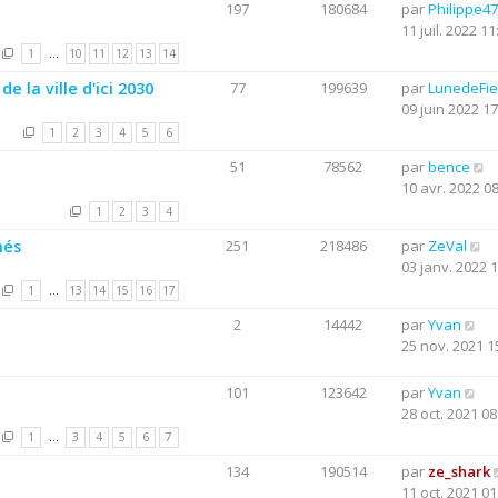
197
180684
par
Philippe47
11 juil. 2022 11
1
…
10
11
12
13
14
 la ville d'ici 2030
77
199639
par
LunedeFie
09 juin 2022 17
1
2
3
4
5
6
51
78562
par
bence
10 avr. 2022 0
1
2
3
4
més
251
218486
par
ZeVal
03 janv. 2022 
1
…
13
14
15
16
17
2
14442
par
Yvan
25 nov. 2021 1
101
123642
par
Yvan
28 oct. 2021 08
1
…
3
4
5
6
7
134
190514
par
ze_shark
11 oct. 2021 01