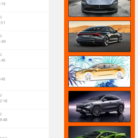
:19
:51
3:49
3:45
0:45
2:18
9:48