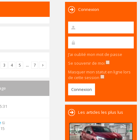
Connexion
J’ai oublié mon mot de passe
Se souvenir de moi
3
4
5
…
7
Masquer mon statut en ligne lors
de cette session
age
5:31
Les articles les plus lus
e
:15