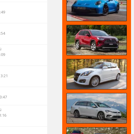
:49
:54
:09
13:21
3:47
1:16