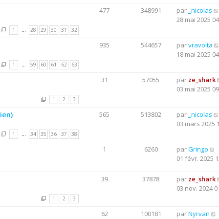
477
348991
par
_nicolas
28 mai 2025 04
1
…
28
29
30
31
32
935
544657
par
vravolta
18 mai 2025 04
1
…
59
60
61
62
63
31
57055
par
ze_shark
03 mai 2025 09
1
2
3
ien)
565
513802
par
_nicolas
03 mars 2025 
1
…
34
35
36
37
38
1
6260
par
Gringo
01 févr. 2025 1
39
37878
par
ze_shark
03 nov. 2024 0
1
2
3
62
100181
par
Nyrvan