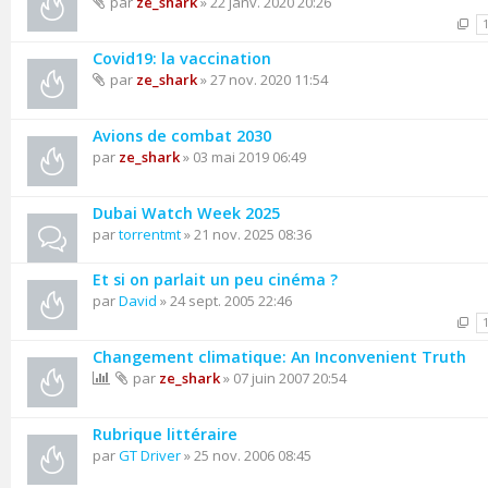
par
ze_shark
» 22 janv. 2020 20:26
Covid19: la vaccination
par
ze_shark
» 27 nov. 2020 11:54
Avions de combat 2030
par
ze_shark
» 03 mai 2019 06:49
Dubai Watch Week 2025
par
torrentmt
» 21 nov. 2025 08:36
Et si on parlait un peu cinéma ?
par
David
» 24 sept. 2005 22:46
Changement climatique: An Inconvenient Truth
par
ze_shark
» 07 juin 2007 20:54
Rubrique littéraire
par
GT Driver
» 25 nov. 2006 08:45