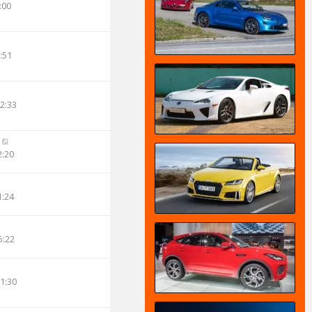
:00
:51
12:33
2:20
1:24
5:22
11:30