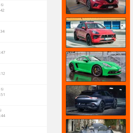
:42
:34
:47
:12
:51
:44