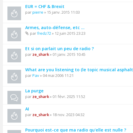
EUR = CHF & Brexit
par
pierre
» 15 janv. 2015 11:03
Armes, auto-défense, etc ...
par
fredz72
» 12 juin 2015 23:23
Et si on parlait un peu de radio ?
par
ze_shark
» 01 janv. 2015 10:45
What are you listening to (le topic musical asphalt
par
Pav
» 04 mai 2006 11:21
La purge
par
ze_shark
» 01 févr. 2025 11:52
AI
par
ze_shark
» 18 nov. 2023 04:32
Pourquoi est-ce que ma radio qu'elle est nulle ?