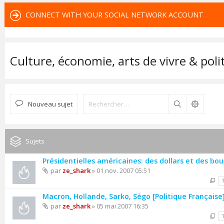
CONNECT WITH YOUR SOCIAL NETWORK ACCOUNT
Culture, économie, arts de vivre & poli
Nouveau sujet
Rechercher
Sujets
Présidentielles américaines: des dollars et des bo
par
ze_shark
» 01 nov. 2007 05:51
Macron, Hollande, Sarko, Ségo [Politique Française
par
ze_shark
» 05 mai 2007 16:35