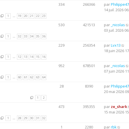
334
266366
par
Philippe47
14 juil. 2026 06
1
…
19
20
21
22
23
530
421513
par
_nicolas
03 juil. 2026 06
1
…
32
33
34
35
36
229
256354
par
Lvx13
18 juin 2026 17
1
…
12
13
14
15
16
952
678501
par
_nicolas
07 juin 2026 11
1
…
60
61
62
63
64
28
8390
par
Philippe47
20 mai 2026 09
1
2
473
395355
par
ze_shark
15 mai 2026 15
1
…
28
29
30
31
32
1
2280
par
rbk