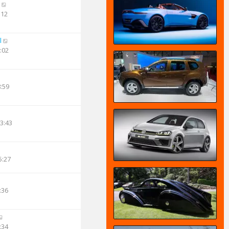
:12
l
:02
8:59
13:43
5:27
:36
:34