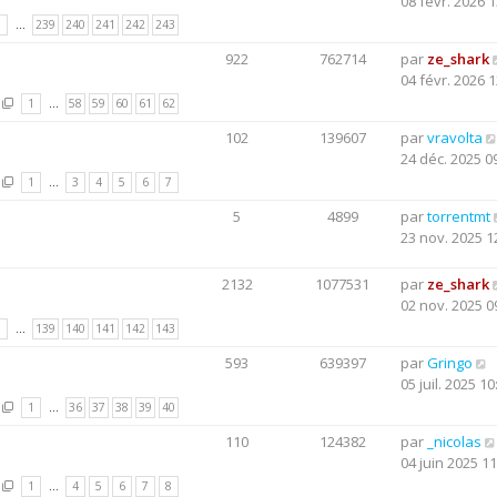
08 févr. 2026 1
1
…
239
240
241
242
243
922
762714
par
ze_shark
04 févr. 2026 1
1
…
58
59
60
61
62
102
139607
par
vravolta
24 déc. 2025 0
1
…
3
4
5
6
7
5
4899
par
torrentmt
23 nov. 2025 1
2132
1077531
par
ze_shark
02 nov. 2025 0
1
…
139
140
141
142
143
593
639397
par
Gringo
05 juil. 2025 10
1
…
36
37
38
39
40
110
124382
par
_nicolas
04 juin 2025 11
1
…
4
5
6
7
8