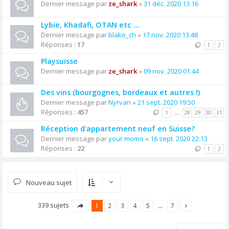
Dernier message par
ze_shark
«
31 déc. 2020 13:16
Lybie, Khadafi, OTAN etc ...
Dernier message par
blake_ch
«
17 nov. 2020 13:48
Réponses :
17
1
2
Playsuisse
Dernier message par
ze_shark
«
09 nov. 2020 01:44
Des vins (bourgognes, bordeaux et autres !)
Dernier message par
Nyrvan
«
21 sept. 2020 19:50
Réponses :
457
1
…
28
29
30
31
Réception d'appartement neuf en Suisse?
Dernier message par
your momo
«
16 sept. 2020 22:13
Réponses :
22
1
2
Nouveau sujet
339 sujets
1
2
3
4
5
…
7