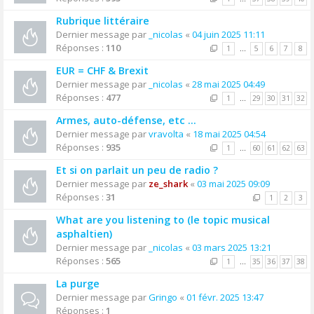
Rubrique littéraire
Dernier message par
_nicolas
«
04 juin 2025 11:11
Réponses :
110
1
…
5
6
7
8
EUR = CHF & Brexit
Dernier message par
_nicolas
«
28 mai 2025 04:49
Réponses :
477
1
…
29
30
31
32
Armes, auto-défense, etc ...
Dernier message par
vravolta
«
18 mai 2025 04:54
Réponses :
935
1
…
60
61
62
63
Et si on parlait un peu de radio ?
Dernier message par
ze_shark
«
03 mai 2025 09:09
Réponses :
31
1
2
3
What are you listening to (le topic musical
asphaltien)
Dernier message par
_nicolas
«
03 mars 2025 13:21
Réponses :
565
1
…
35
36
37
38
La purge
Dernier message par
Gringo
«
01 févr. 2025 13:47
Réponses :
1