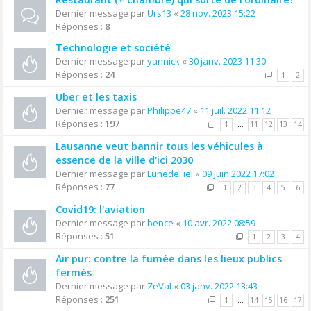
Dernier message par
Urs13
«
28 nov. 2023 15:22
Réponses :
8
Technologie et société
Dernier message par
yannick
«
30 janv. 2023 11:30
Réponses :
24
1
2
Uber et les taxis
Dernier message par
Philippe47
«
11 juil. 2022 11:12
Réponses :
197
1
…
11
12
13
14
Lausanne veut bannir tous les véhicules à
essence de la ville d'ici 2030
Dernier message par
LunedeFiel
«
09 juin 2022 17:02
Réponses :
77
1
2
3
4
5
6
Covid19: l'aviation
Dernier message par
bence
«
10 avr. 2022 08:59
Réponses :
51
1
2
3
4
Air pur: contre la fumée dans les lieux publics
fermés
Dernier message par
ZeVal
«
03 janv. 2022 13:43
Réponses :
251
1
…
14
15
16
17