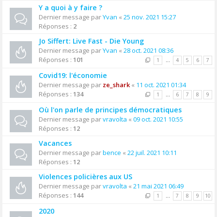
Y a quoi à y faire ?
Dernier message par
Yvan
«
25 nov. 2021 15:27
Réponses :
2
Jo Siffert: Live Fast - Die Young
Dernier message par
Yvan
«
28 oct. 2021 08:36
Réponses :
101
1
…
4
5
6
7
Covid19: l'économie
Dernier message par
ze_shark
«
11 oct. 2021 01:34
Réponses :
134
1
…
6
7
8
9
Où l'on parle de principes démocratiques
Dernier message par
vravolta
«
09 oct. 2021 10:55
Réponses :
12
Vacances
Dernier message par
bence
«
22 juil. 2021 10:11
Réponses :
12
Violences policières aux US
Dernier message par
vravolta
«
21 mai 2021 06:49
Réponses :
144
1
…
7
8
9
10
2020