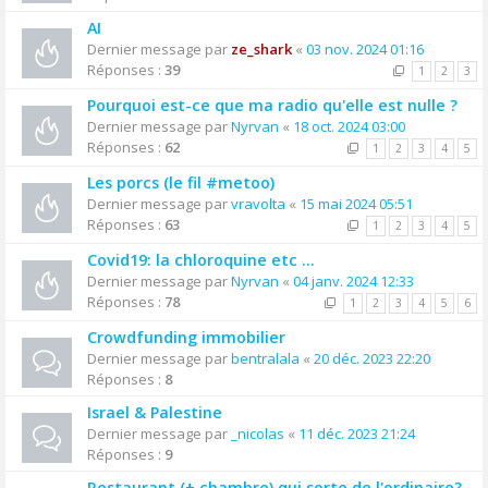
AI
Dernier message par
ze_shark
«
03 nov. 2024 01:16
Réponses :
39
1
2
3
Pourquoi est-ce que ma radio qu'elle est nulle ?
Dernier message par
Nyrvan
«
18 oct. 2024 03:00
Réponses :
62
1
2
3
4
5
Les porcs (le fil #metoo)
Dernier message par
vravolta
«
15 mai 2024 05:51
Réponses :
63
1
2
3
4
5
Covid19: la chloroquine etc ...
Dernier message par
Nyrvan
«
04 janv. 2024 12:33
Réponses :
78
1
2
3
4
5
6
Crowdfunding immobilier
Dernier message par
bentralala
«
20 déc. 2023 22:20
Réponses :
8
Israel & Palestine
Dernier message par
_nicolas
«
11 déc. 2023 21:24
Réponses :
9
Restaurant (+ chambre) qui sorte de l'ordinaire?