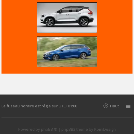
Le fuseau horaire est réglé sur
UTC+01:00
Haut
Powered by
phpBB ®
| phpBB3 theme by
KomiDesign