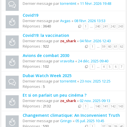
Dernier message par
torrentmt
«
11 févr. 2026 19:48
Covid19
Dernier message par
Avgas
«
08 févr. 2026 13:53
Réponses :
3640
1
…
240
241
242
243
Covid19: la vaccination
Dernier message par
ze_shark
«
04 févr. 2026 12:43
Réponses :
922
1
…
59
60
61
62
Avions de combat 2030
Dernier message par
vravolta
«
24 déc. 2025 09:40
Réponses :
102
1
…
4
5
6
7
Dubai Watch Week 2025
Dernier message par
torrentmt
«
23 nov. 2025 12:25
Réponses :
5
Et si on parlait un peu cinéma ?
Dernier message par
ze_shark
«
02 nov. 2025 09:13
Réponses :
2132
1
…
140
141
142
143
Changement climatique: An Inconvenient Truth
Dernier message par
Gringo
«
05 juil. 2025 10:45
Réponses :
593
1
…
37
38
39
40