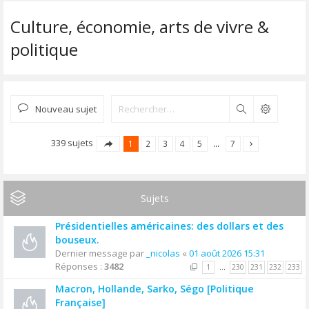
Culture, économie, arts de vivre &
politique
Nouveau sujet
Rechercher
339 sujets
1
2
3
4
5
…
7
Sujets
Présidentielles américaines: des dollars et des
bouseux.
Dernier message par
_nicolas
«
01 août 2026 15:31
Réponses :
3482
1
…
230
231
232
233
Macron, Hollande, Sarko, Ségo [Politique
Française]