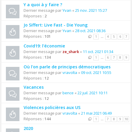
Y a quoi à y faire ?
Dernier message par
Yvan
«
25 nov. 2021 15:27
Réponses :
2
Jo Siffert: Live Fast - Die Young
Dernier message par
Yvan
«
28 oct. 2021 08:36
Réponses :
101
1
…
4
5
6
7
Covid19: l'économie
Dernier message par
ze_shark
«
11 oct. 2021 01:34
Réponses :
134
1
…
6
7
8
9
Où l'on parle de principes démocratiques
Dernier message par
vravolta
«
09 oct. 2021 10:55
Réponses :
12
Vacances
Dernier message par
bence
«
22 juil. 2021 10:11
Réponses :
12
Violences policières aux US
Dernier message par
vravolta
«
21 mai 2021 06:49
Réponses :
144
1
…
7
8
9
10
2020