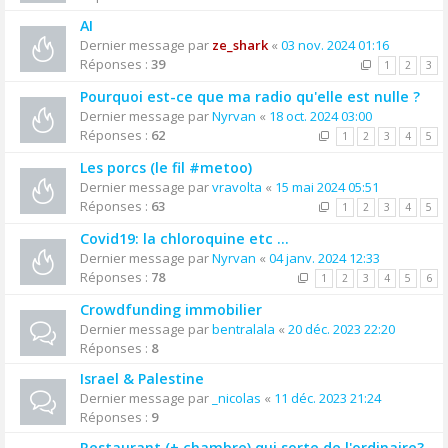
AI
Dernier message par
ze_shark
«
03 nov. 2024 01:16
Réponses :
39
1
2
3
Pourquoi est-ce que ma radio qu'elle est nulle ?
Dernier message par
Nyrvan
«
18 oct. 2024 03:00
Réponses :
62
1
2
3
4
5
Les porcs (le fil #metoo)
Dernier message par
vravolta
«
15 mai 2024 05:51
Réponses :
63
1
2
3
4
5
Covid19: la chloroquine etc ...
Dernier message par
Nyrvan
«
04 janv. 2024 12:33
Réponses :
78
1
2
3
4
5
6
Crowdfunding immobilier
Dernier message par
bentralala
«
20 déc. 2023 22:20
Réponses :
8
Israel & Palestine
Dernier message par
_nicolas
«
11 déc. 2023 21:24
Réponses :
9
Restaurant (+ chambre) qui sorte de l'ordinaire?