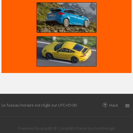
Le fuseau horaire est réglé sur
UTC+01:00
Haut
Powered by
phpBB ®
| phpBB3 theme by
KomiDesign