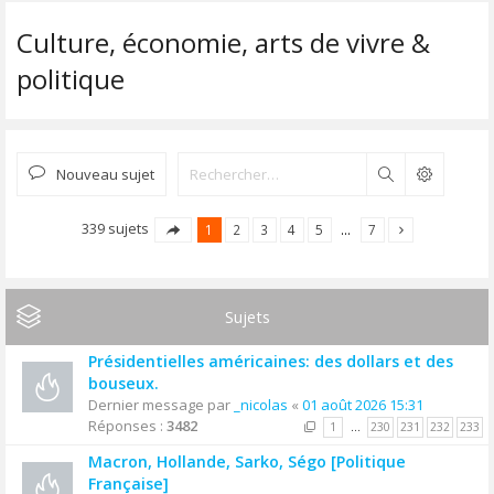
Culture, économie, arts de vivre &
politique
Nouveau sujet
Rechercher
339 sujets
1
2
3
4
5
…
7
Sujets
Présidentielles américaines: des dollars et des
bouseux.
Dernier message par
_nicolas
«
01 août 2026 15:31
Réponses :
3482
1
…
230
231
232
233
Macron, Hollande, Sarko, Ségo [Politique
Française]