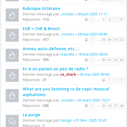
Rubrique littéraire
Dernier message par
_nicolas
«
04 juin 2025 11:11
Réponses :
110
1
…
5
6
7
8
EUR = CHF & Brexit
Dernier message par
_nicolas
«
28 mai 2025 04:49
Réponses :
477
1
…
29
30
31
32
Armes, auto-défense, etc ...
Dernier message par
vravolta
«
18 mai 2025 04:54
Réponses :
935
1
…
60
61
62
63
Et si on parlait un peu de radio ?
Dernier message par
ze_shark
«
03 mai 2025 09:09
Réponses :
31
1
2
3
What are you listening to (le topic musical
asphaltien)
Dernier message par
_nicolas
«
03 mars 2025 13:21
Réponses :
565
1
…
35
36
37
38
La purge
Dernier message par
Gringo
«
01 févr. 2025 13:47
Réponses :
1