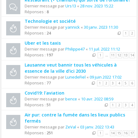
Dernier message par
Urs13
«
28 nov. 2023 15:22
Réponses :
8
Technologie et société
Dernier message par
yannick
«
30 janv. 2023 11:30
Réponses :
24
1
2
Uber et les taxis
Dernier message par
Philippe47
«
11 juil. 2022 11:12
Réponses :
197
1
…
11
12
13
14
Lausanne veut bannir tous les véhicules à
essence de la ville d'ici 2030
Dernier message par
LunedeFiel
«
09 juin 2022 17:02
Réponses :
77
1
2
3
4
5
6
Covid19: l'aviation
Dernier message par
bence
«
10 avr. 2022 08:59
Réponses :
51
1
2
3
4
Air pur: contre la fumée dans les lieux publics
fermés
Dernier message par
ZeVal
«
03 janv. 2022 13:43
Réponses :
251
1
…
14
15
16
17