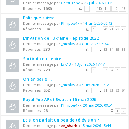
Dernier message par
Corsugone
«
27 juil. 2026 18:15
Réponses :
1686
1
…
110
111
112
113
Politique suisse
Dernier message par
Philippe47
«
14 juil. 2026 06:42
Réponses :
334
1
…
20
21
22
23
L'invasion de l'Ukraine - épisode 2022
Dernier message par
_nicolas
«
03 juil. 2026 06:34
Réponses :
530
1
…
33
34
35
36
Sortir du nucléaire
Dernier message par
Lvx13
«
18 juin 2026 17:47
Réponses :
229
1
…
13
14
15
16
On en parle ...
Dernier message par
_nicolas
«
07 juin 2026 11:12
Réponses :
952
1
…
61
62
63
64
Royal Pop AP et Swatch 16 mai 2026
Dernier message par
Philippe47
«
20 mai 2026 09:51
Réponses :
28
1
2
Et si on parlait un peu de télévision ?
Dernier message par
ze_shark
«
15 mai 2026 15:44