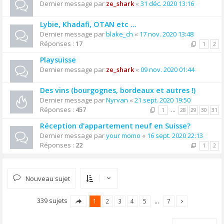
Dernier message par
ze_shark
«
31 déc. 2020 13:16
Lybie, Khadafi, OTAN etc ...
Dernier message par
blake_ch
«
17 nov. 2020 13:48
Réponses :
17
1
2
Playsuisse
Dernier message par
ze_shark
«
09 nov. 2020 01:44
Des vins (bourgognes, bordeaux et autres !)
Dernier message par
Nyrvan
«
21 sept. 2020 19:50
Réponses :
457
1
…
28
29
30
31
Réception d'appartement neuf en Suisse?
Dernier message par
your momo
«
16 sept. 2020 22:13
Réponses :
22
1
2
Nouveau sujet
339 sujets
1
2
3
4
5
…
7