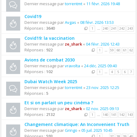
Dernier message par
torrentmt
«
11 févr. 2026 19:48
Covid19
Dernier message par
Avgas
«
08 févr. 2026 13:53
Réponses :
3640
1
…
240
241
242
243
Covid19: la vaccination
Dernier message par
ze_shark
«
04 févr. 2026 12:43
Réponses :
922
1
…
59
60
61
62
Avions de combat 2030
Dernier message par
vravolta
«
24 déc. 2025 09:40
Réponses :
102
1
…
4
5
6
7
Dubai Watch Week 2025
Dernier message par
torrentmt
«
23 nov. 2025 12:25
Réponses :
5
Et si on parlait un peu cinéma ?
Dernier message par
ze_shark
«
02 nov. 2025 09:13
Réponses :
2132
1
…
140
141
142
143
Changement climatique: An Inconvenient Truth
Dernier message par
Gringo
«
05 juil. 2025 10:45
Réponses :
593
1
…
37
38
39
40