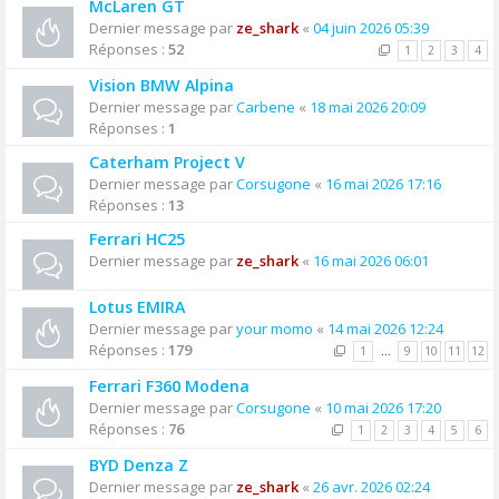
McLaren GT
Dernier message par
ze_shark
«
04 juin 2026 05:39
Réponses :
52
1
2
3
4
Vision BMW Alpina
Dernier message par
Carbene
«
18 mai 2026 20:09
Réponses :
1
Caterham Project V
Dernier message par
Corsugone
«
16 mai 2026 17:16
Réponses :
13
Ferrari HC25
Dernier message par
ze_shark
«
16 mai 2026 06:01
Lotus EMIRA
Dernier message par
your momo
«
14 mai 2026 12:24
Réponses :
179
1
…
9
10
11
12
Ferrari F360 Modena
Dernier message par
Corsugone
«
10 mai 2026 17:20
Réponses :
76
1
2
3
4
5
6
BYD Denza Z
Dernier message par
ze_shark
«
26 avr. 2026 02:24