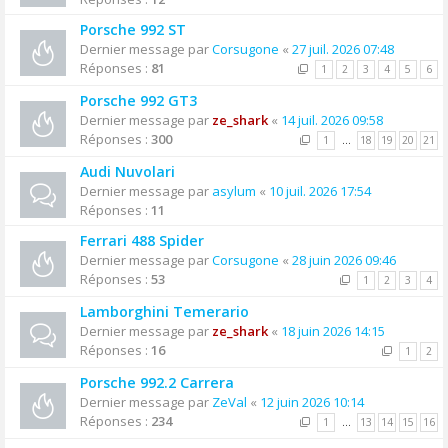
Porsche 992 ST
Dernier message par
Corsugone
«
27 juil. 2026 07:48
Réponses :
81
1
2
3
4
5
6
Porsche 992 GT3
Dernier message par
ze_shark
«
14 juil. 2026 09:58
Réponses :
300
1
…
18
19
20
21
Audi Nuvolari
Dernier message par
asylum
«
10 juil. 2026 17:54
Réponses :
11
Ferrari 488 Spider
Dernier message par
Corsugone
«
28 juin 2026 09:46
Réponses :
53
1
2
3
4
Lamborghini Temerario
Dernier message par
ze_shark
«
18 juin 2026 14:15
Réponses :
16
1
2
Porsche 992.2 Carrera
Dernier message par
ZeVal
«
12 juin 2026 10:14
Réponses :
234
1
…
13
14
15
16