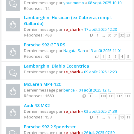
Dernier message par
your momo
«
08 sept. 2025 10:10
Réponses :
14
Lamborghini Huracan (ex Cabrera, rempl.
Gallardo)
Dernier message par
ze_shark
«
17 août 2025 12:20
Réponses :
488
1
…
30
31
32
33
Porsche 992 GT3 RS
Dernier message par
Nagata-San
«
13 août 2025 11:01
Réponses :
62
1
2
3
4
5
Lamborghini Diablo Eccentrica
Dernier message par
ze_shark
«
09 août 2025 12:23
McLaren MP4-12C
Dernier message par
bence
«
04 août 2025 12:13
Réponses :
1680
1
…
110
111
112
113
Audi R8 MK2
Dernier message par
ze_shark
«
03 août 2025 21:39
Réponses :
159
1
…
8
9
10
11
Porsche 992.2 Speedster
Dernier message par
ze_shark
«
26 juil. 2025 07:59