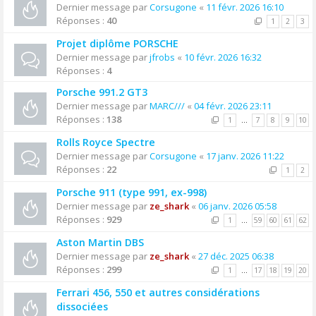
Dernier message par
Corsugone
«
11 févr. 2026 16:10
Réponses :
40
1
2
3
Projet diplôme PORSCHE
Dernier message par
jfrobs
«
10 févr. 2026 16:32
Réponses :
4
Porsche 991.2 GT3
Dernier message par
MARC///
«
04 févr. 2026 23:11
Réponses :
138
1
…
7
8
9
10
Rolls Royce Spectre
Dernier message par
Corsugone
«
17 janv. 2026 11:22
Réponses :
22
1
2
Porsche 911 (type 991, ex-998)
Dernier message par
ze_shark
«
06 janv. 2026 05:58
Réponses :
929
1
…
59
60
61
62
Aston Martin DBS
Dernier message par
ze_shark
«
27 déc. 2025 06:38
Réponses :
299
1
…
17
18
19
20
Ferrari 456, 550 et autres considérations
dissociées