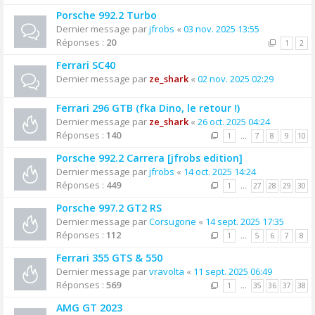
Porsche 992.2 Turbo
Dernier message par
jfrobs
«
03 nov. 2025 13:55
Réponses :
20
1
2
Ferrari SC40
Dernier message par
ze_shark
«
02 nov. 2025 02:29
Ferrari 296 GTB (fka Dino, le retour !)
Dernier message par
ze_shark
«
26 oct. 2025 04:24
Réponses :
140
1
…
7
8
9
10
Porsche 992.2 Carrera [jfrobs edition]
Dernier message par
jfrobs
«
14 oct. 2025 14:24
Réponses :
449
1
…
27
28
29
30
Porsche 997.2 GT2 RS
Dernier message par
Corsugone
«
14 sept. 2025 17:35
Réponses :
112
1
…
5
6
7
8
Ferrari 355 GTS & 550
Dernier message par
vravolta
«
11 sept. 2025 06:49
Réponses :
569
1
…
35
36
37
38
AMG GT 2023