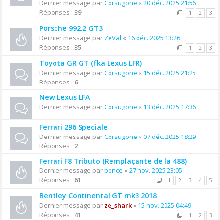
Dernier message par
Corsugone
«
20 déc. 2025 21:56
Réponses :
39
1
2
3
Porsche 992.2 GT3
Dernier message par
ZeVal
«
16 déc. 2025 13:26
Réponses :
35
1
2
3
Toyota GR GT (fka Lexus LFR)
Dernier message par
Corsugone
«
15 déc. 2025 21:25
Réponses :
6
New Lexus LFA
Dernier message par
Corsugone
«
13 déc. 2025 17:36
Ferrari 296 Speciale
Dernier message par
Corsugone
«
07 déc. 2025 18:29
Réponses :
2
Ferrari F8 Tributo (Remplaçante de la 488)
Dernier message par
bence
«
27 nov. 2025 23:05
Réponses :
61
1
2
3
4
5
Bentley Continental GT mk3 2018
Dernier message par
ze_shark
«
15 nov. 2025 04:49
Réponses :
41
1
2
3