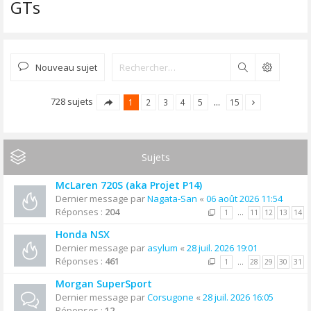
GTs
Nouveau sujet
Rechercher
728 sujets
1
2
3
4
5
…
15
Sujets
McLaren 720S (aka Projet P14)
Dernier message par
Nagata-San
«
06 août 2026 11:54
Réponses :
204
1
…
11
12
13
14
Honda NSX
Dernier message par
asylum
«
28 juil. 2026 19:01
Réponses :
461
1
…
28
29
30
31
Morgan SuperSport
Dernier message par
Corsugone
«
28 juil. 2026 16:05
Réponses :
12