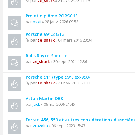
par
ze_shark
» 21 avr. 2023 11:59
Projet diplôme PORSCHE
par
osgii
» 28 janv. 2026 09:58
Porsche 991.2 GT3
par
ze_shark
» 04 mars 2016 23:34
Rolls Royce Spectre
par
ze_shark
» 30 sept. 2021 12:36
Porsche 911 (type 991, ex-998)
par
ze_shark
» 21 nov. 2008 21:11
Aston Martin DBS
par
Jack
» 06 mai 2006 21:45
Ferrari 456, 550 et autres considérations dissociée
par
vravolta
» 06 sept. 2023 15:43