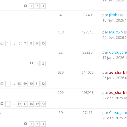
11 févr. 2026 1
1
2
3
4
3740
par
jfrobs
10 févr. 2026 1
138
127343
par
MARC///
04 févr. 2026 2
1
…
6
7
8
9
10
22
33220
par
Corsugon
17 janv. 2026 
1
2
929
514052
par
ze_shark
06 janv. 2026 
1
…
58
59
60
61
62
299
198913
par
ze_shark
27 déc. 2025 0
1
…
16
17
18
19
20
s
39
27413
par
Corsugon
20 déc. 2025 2
1
2
3