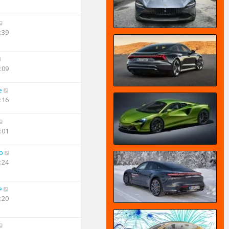
:39
:09
e
:16
:01
o
:24
e
:20