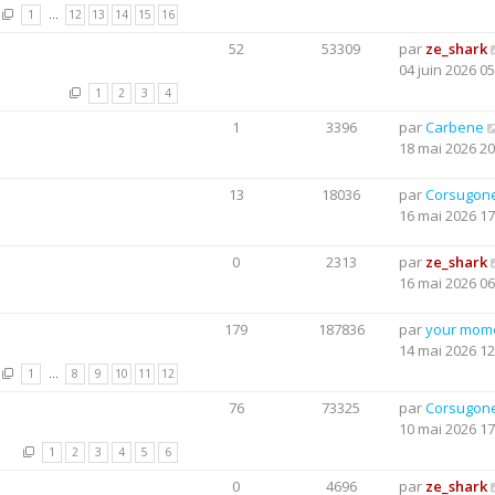
1
…
12
13
14
15
16
52
53309
par
ze_shark
04 juin 2026 05
1
2
3
4
1
3396
par
Carbene
18 mai 2026 20
13
18036
par
Corsugon
16 mai 2026 17
0
2313
par
ze_shark
16 mai 2026 06
179
187836
par
your mom
14 mai 2026 12
1
…
8
9
10
11
12
76
73325
par
Corsugon
10 mai 2026 17
1
2
3
4
5
6
0
4696
par
ze_shark