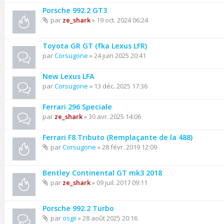
Porsche 992.2 GT3
par
ze_shark
» 19 oct. 2024 06:24
Toyota GR GT (fka Lexus LFR)
par
Corsugone
» 24 juin 2025 20:41
New Lexus LFA
par
Corsugone
» 13 déc. 2025 17:36
Ferrari 296 Speciale
par
ze_shark
» 30 avr. 2025 14:06
Ferrari F8 Tributo (Remplaçante de la 488)
par
Corsugone
» 28 févr. 2019 12:09
Bentley Continental GT mk3 2018
par
ze_shark
» 09 juil. 2017 09:11
Porsche 992.2 Turbo
par
osgii
» 28 août 2025 20:16