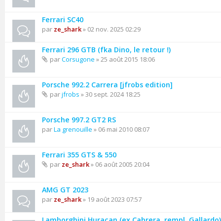
Ferrari SC40
par
ze_shark
» 02 nov. 2025 02:29
Ferrari 296 GTB (fka Dino, le retour !)
par
Corsugone
» 25 août 2015 18:06
Porsche 992.2 Carrera [jfrobs edition]
par
jfrobs
» 30 sept. 2024 18:25
Porsche 997.2 GT2 RS
par
La grenouille
» 06 mai 2010 08:07
Ferrari 355 GTS & 550
par
ze_shark
» 06 août 2005 20:04
AMG GT 2023
par
ze_shark
» 19 août 2023 07:57
Lamborghini Huracan (ex Cabrera, rempl. Gallardo)