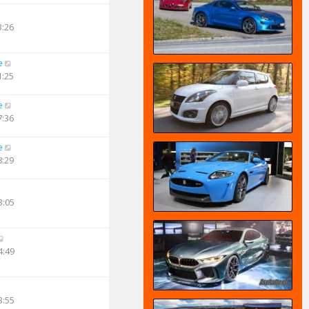
3:26
e
1:25
e
7:36
e
8:29
3:05
4:49
3:55