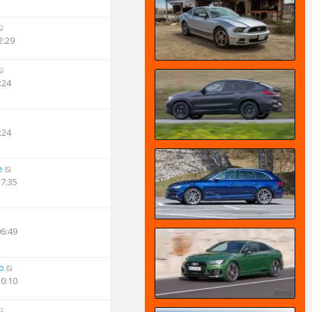
2:29
:24
:24
e
17:35
06:49
o
10:10