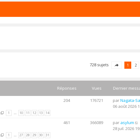
728 sujets
1
2
Réponses
Vues
Dernier mess
204
176721
par
Nagata-S
06 août 2026 1
1
…
10
11
12
13
14
461
366089
par
asylum
28 juil. 2026 19
1
…
27
28
29
30
31