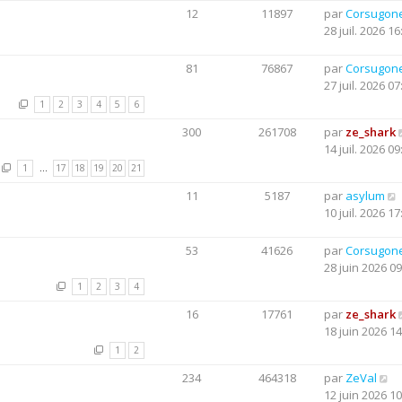
12
11897
par
Corsugon
28 juil. 2026 16
81
76867
par
Corsugon
27 juil. 2026 07
1
2
3
4
5
6
300
261708
par
ze_shark
14 juil. 2026 09
1
…
17
18
19
20
21
11
5187
par
asylum
10 juil. 2026 17
53
41626
par
Corsugon
28 juin 2026 09
1
2
3
4
16
17761
par
ze_shark
18 juin 2026 14
1
2
234
464318
par
ZeVal
12 juin 2026 10