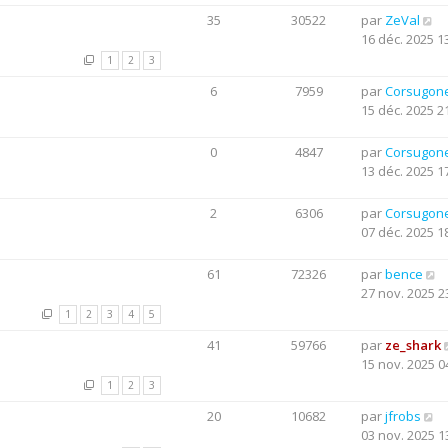
35
30522
par
ZeVal
16 déc. 2025 1
1
2
3
6
7959
par
Corsugon
15 déc. 2025 2
0
4847
par
Corsugon
13 déc. 2025 1
2
6306
par
Corsugon
07 déc. 2025 1
61
72326
par
bence
27 nov. 2025 2
1
2
3
4
5
41
59766
par
ze_shark
15 nov. 2025 0
1
2
3
20
10682
par
jfrobs
03 nov. 2025 1