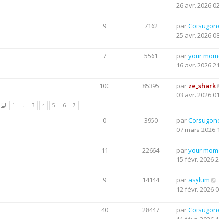
26 avr. 2026 0
9
7162
par
Corsugon
25 avr. 2026 0
7
5561
par
your mom
16 avr. 2026 2
100
85395
par
ze_shark
03 avr. 2026 0
1
…
3
4
5
6
7
0
3950
par
Corsugon
07 mars 2026 
11
22664
par
your mom
15 févr. 2026 2
9
14144
par
asylum
12 févr. 2026 0
40
28447
par
Corsugon