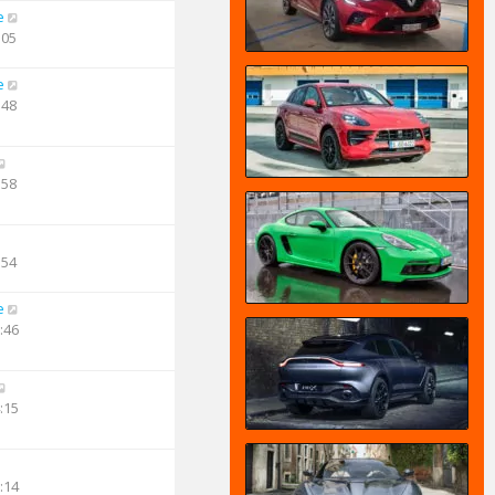
e
:05
e
:48
:58
:54
e
:46
:15
:14