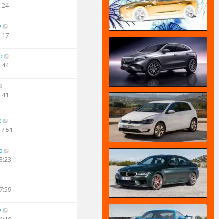
2:24
e
8:17
o
1:44
1:41
e
17:51
o
3:23
7:59
e