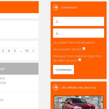
Connexion
J’ai oublié mon mot de passe
Se souvenir de moi
3
4
5
…
15
Masquer mon statut en ligne lors
de cette session
age
an
1:54
Les articles les plus lus
:01