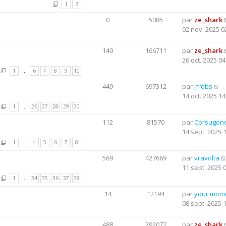
1
2
0
5085
par
ze_shark
02 nov. 2025 0
140
166711
par
ze_shark
26 oct. 2025 04
1
…
6
7
8
9
10
449
697312
par
jfrobs
14 oct. 2025 14
1
…
26
27
28
29
30
112
81570
par
Corsugon
14 sept. 2025 
1
…
4
5
6
7
8
569
427669
par
vravolta
11 sept. 2025 
1
…
34
35
36
37
38
14
12194
par
your mom
08 sept. 2025 
488
292077
par
ze_shark