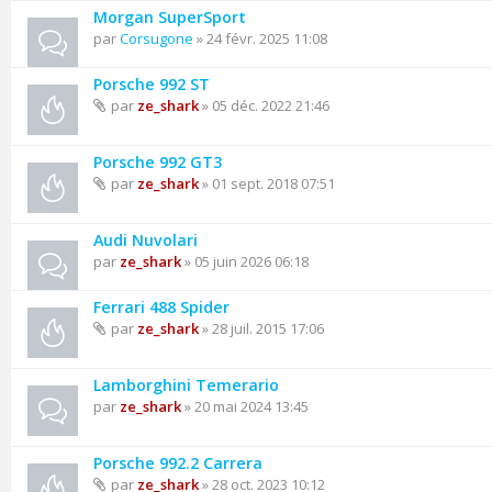
Morgan SuperSport
par
Corsugone
» 24 févr. 2025 11:08
Porsche 992 ST
par
ze_shark
» 05 déc. 2022 21:46
Porsche 992 GT3
par
ze_shark
» 01 sept. 2018 07:51
Audi Nuvolari
par
ze_shark
» 05 juin 2026 06:18
Ferrari 488 Spider
par
ze_shark
» 28 juil. 2015 17:06
Lamborghini Temerario
par
ze_shark
» 20 mai 2024 13:45
Porsche 992.2 Carrera
par
ze_shark
» 28 oct. 2023 10:12