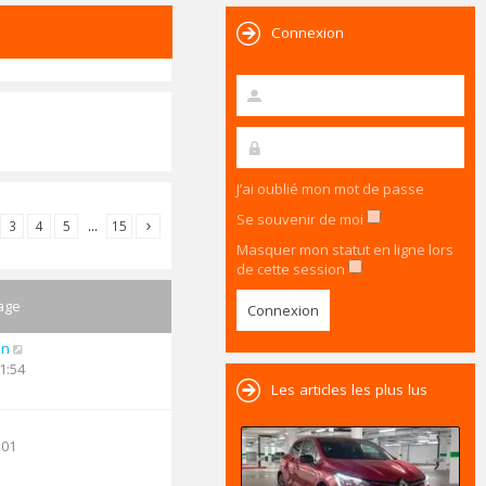
Connexion
J’ai oublié mon mot de passe
Se souvenir de moi
3
4
5
…
15
Masquer mon statut en ligne lors
de cette session
age
an
1:54
Les articles les plus lus
:01