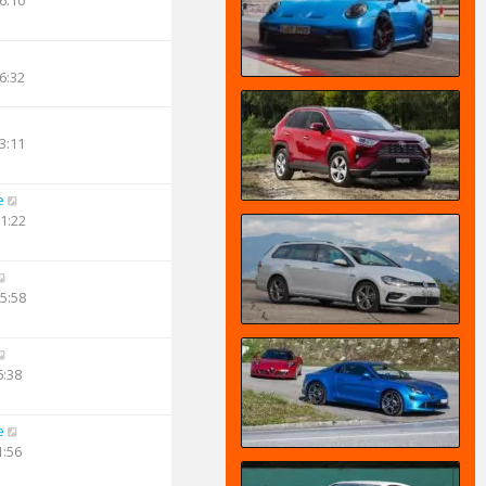
6:10
6:32
3:11
e
11:22
05:58
6:38
e
1:56