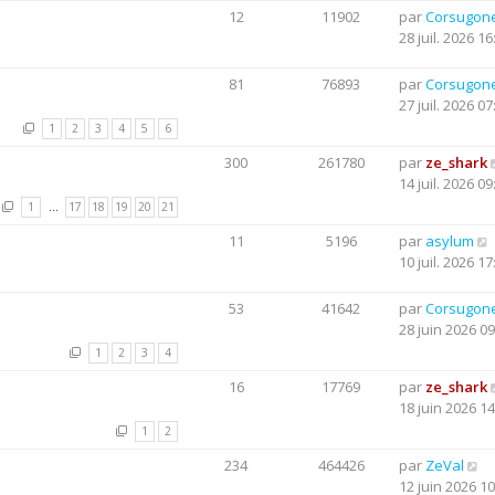
12
11902
par
Corsugon
28 juil. 2026 16
81
76893
par
Corsugon
27 juil. 2026 07
1
2
3
4
5
6
300
261780
par
ze_shark
14 juil. 2026 09
1
…
17
18
19
20
21
11
5196
par
asylum
10 juil. 2026 17
53
41642
par
Corsugon
28 juin 2026 09
1
2
3
4
16
17769
par
ze_shark
18 juin 2026 14
1
2
234
464426
par
ZeVal
12 juin 2026 10