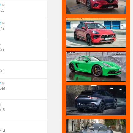
e
:05
e
:48
:58
:54
e
:46
:15
:14