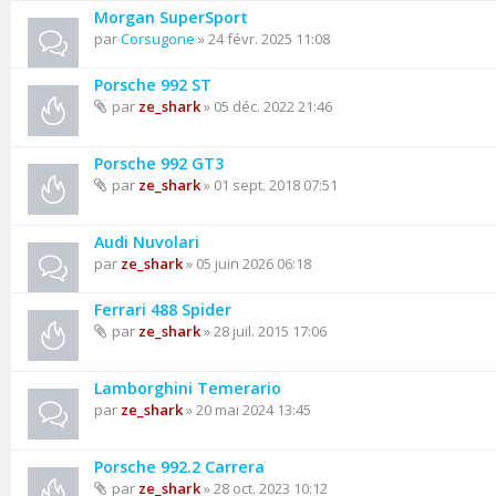
Morgan SuperSport
par
Corsugone
» 24 févr. 2025 11:08
Porsche 992 ST
par
ze_shark
» 05 déc. 2022 21:46
Porsche 992 GT3
par
ze_shark
» 01 sept. 2018 07:51
Audi Nuvolari
par
ze_shark
» 05 juin 2026 06:18
Ferrari 488 Spider
par
ze_shark
» 28 juil. 2015 17:06
Lamborghini Temerario
par
ze_shark
» 20 mai 2024 13:45
Porsche 992.2 Carrera
par
ze_shark
» 28 oct. 2023 10:12