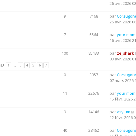
26 avr. 2026 0
9
7168
par
Corsugon
25 avr. 2026 0
7
5564
par
your mom
16 avr. 2026 2
100
85433
par
ze_shark
03 avr. 2026 0
1
…
3
4
5
6
7
0
3957
par
Corsugon
07 mars 2026 
11
22676
par
your mom
15 févr. 2026 2
9
14146
par
asylum
12 févr. 2026 0
40
28462
par
Corsugon