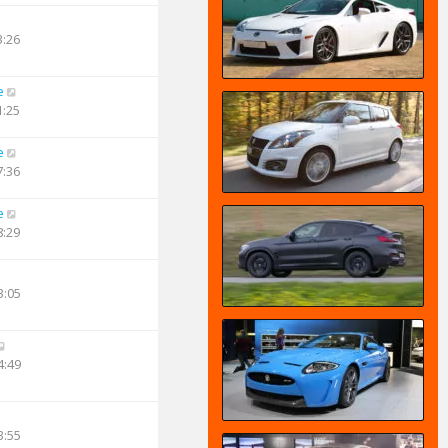
3:26
e
1:25
e
7:36
e
8:29
3:05
4:49
3:55