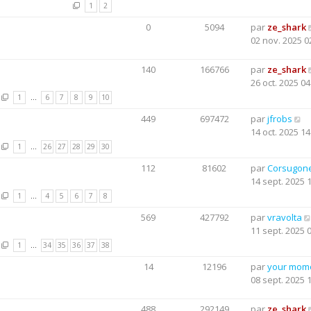
1
2
0
5094
par
ze_shark
02 nov. 2025 0
140
166766
par
ze_shark
26 oct. 2025 04
1
…
6
7
8
9
10
449
697472
par
jfrobs
14 oct. 2025 14
1
…
26
27
28
29
30
112
81602
par
Corsugon
14 sept. 2025 
1
…
4
5
6
7
8
569
427792
par
vravolta
11 sept. 2025 
1
…
34
35
36
37
38
14
12196
par
your mom
08 sept. 2025 
488
292149
par
ze_shark