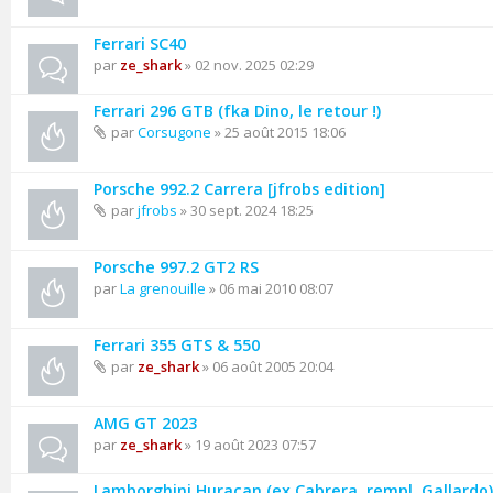
Ferrari SC40
par
ze_shark
» 02 nov. 2025 02:29
Ferrari 296 GTB (fka Dino, le retour !)
par
Corsugone
» 25 août 2015 18:06
Porsche 992.2 Carrera [jfrobs edition]
par
jfrobs
» 30 sept. 2024 18:25
Porsche 997.2 GT2 RS
par
La grenouille
» 06 mai 2010 08:07
Ferrari 355 GTS & 550
par
ze_shark
» 06 août 2005 20:04
AMG GT 2023
par
ze_shark
» 19 août 2023 07:57
Lamborghini Huracan (ex Cabrera, rempl. Gallardo)