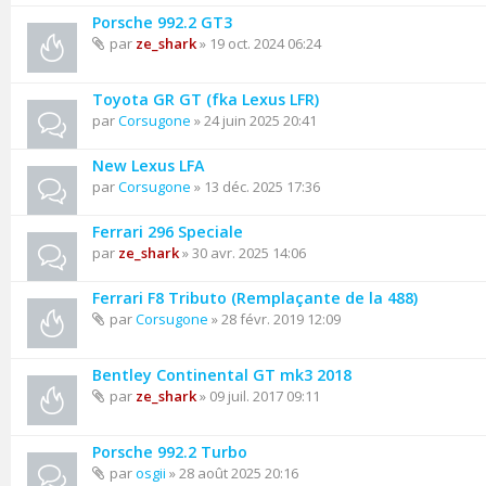
Porsche 992.2 GT3
par
ze_shark
» 19 oct. 2024 06:24
Toyota GR GT (fka Lexus LFR)
par
Corsugone
» 24 juin 2025 20:41
New Lexus LFA
par
Corsugone
» 13 déc. 2025 17:36
Ferrari 296 Speciale
par
ze_shark
» 30 avr. 2025 14:06
Ferrari F8 Tributo (Remplaçante de la 488)
par
Corsugone
» 28 févr. 2019 12:09
Bentley Continental GT mk3 2018
par
ze_shark
» 09 juil. 2017 09:11
Porsche 992.2 Turbo
par
osgii
» 28 août 2025 20:16