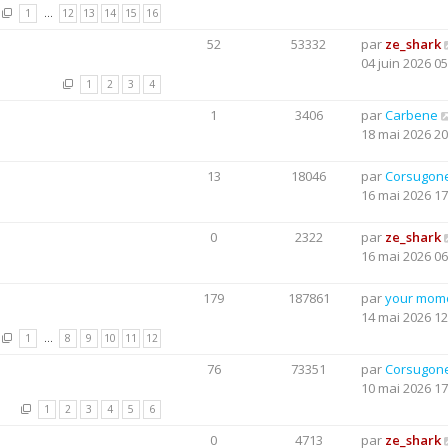
1
…
12
13
14
15
16
52
53332
par
ze_shark
04 juin 2026 05
1
2
3
4
1
3406
par
Carbene
18 mai 2026 20
13
18046
par
Corsugon
16 mai 2026 17
0
2322
par
ze_shark
16 mai 2026 06
179
187861
par
your mom
14 mai 2026 12
1
…
8
9
10
11
12
76
73351
par
Corsugon
10 mai 2026 17
1
2
3
4
5
6
0
4713
par
ze_shark