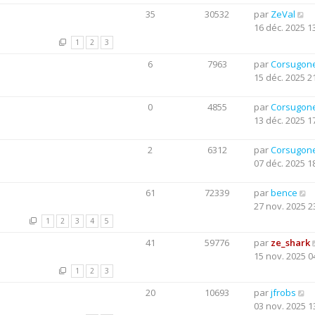
35
30532
par
ZeVal
16 déc. 2025 1
1
2
3
6
7963
par
Corsugon
15 déc. 2025 2
0
4855
par
Corsugon
13 déc. 2025 1
2
6312
par
Corsugon
07 déc. 2025 1
61
72339
par
bence
27 nov. 2025 2
1
2
3
4
5
41
59776
par
ze_shark
15 nov. 2025 0
1
2
3
20
10693
par
jfrobs
03 nov. 2025 1