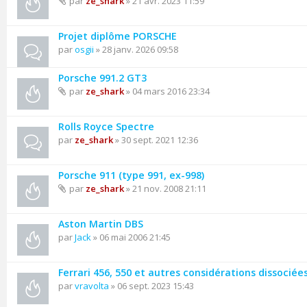
par
ze_shark
» 21 avr. 2023 11:59
Projet diplôme PORSCHE
par
osgii
» 28 janv. 2026 09:58
Porsche 991.2 GT3
par
ze_shark
» 04 mars 2016 23:34
Rolls Royce Spectre
par
ze_shark
» 30 sept. 2021 12:36
Porsche 911 (type 991, ex-998)
par
ze_shark
» 21 nov. 2008 21:11
Aston Martin DBS
par
Jack
» 06 mai 2006 21:45
Ferrari 456, 550 et autres considérations dissociée
par
vravolta
» 06 sept. 2023 15:43