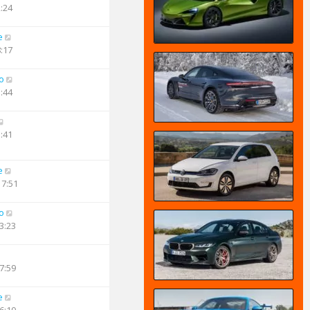
2:24
e
8:17
o
1:44
1:41
e
17:51
o
3:23
7:59
e