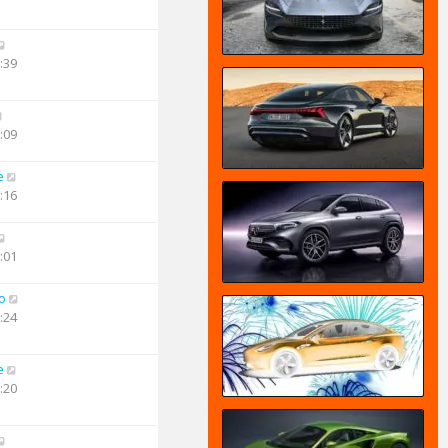
:39
:09
e
:16
:01
o
:24
e
:20