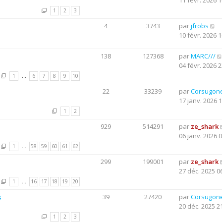
11 févr. 2026 1
1
2
3
4
3743
par
jfrobs
10 févr. 2026 1
138
127368
par
MARC///
04 févr. 2026 2
1
…
6
7
8
9
10
22
33239
par
Corsugon
17 janv. 2026 
1
2
929
514291
par
ze_shark
06 janv. 2026 
1
…
58
59
60
61
62
299
199001
par
ze_shark
27 déc. 2025 0
1
…
16
17
18
19
20
s
39
27420
par
Corsugon
20 déc. 2025 2
1
2
3