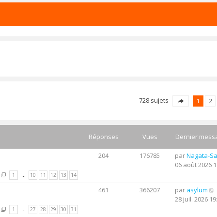
728 sujets
1
2
Réponses
Vues
Dernier mess
204
176785
par
Nagata-S
06 août 2026 1
1
…
10
11
12
13
14
461
366207
par
asylum
28 juil. 2026 19
1
…
27
28
29
30
31