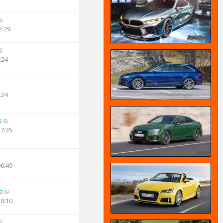
2:29
:24
:24
e
17:35
06:49
o
10:10