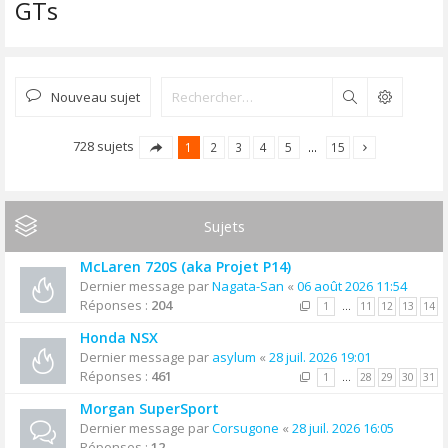
GTs
Nouveau sujet
Rechercher
728 sujets
1
2
3
4
5
…
15
Sujets
McLaren 720S (aka Projet P14)
Dernier message par
Nagata-San
«
06 août 2026 11:54
Réponses :
204
1
…
11
12
13
14
Honda NSX
Dernier message par
asylum
«
28 juil. 2026 19:01
Réponses :
461
1
…
28
29
30
31
Morgan SuperSport
Dernier message par
Corsugone
«
28 juil. 2026 16:05
Réponses :
12