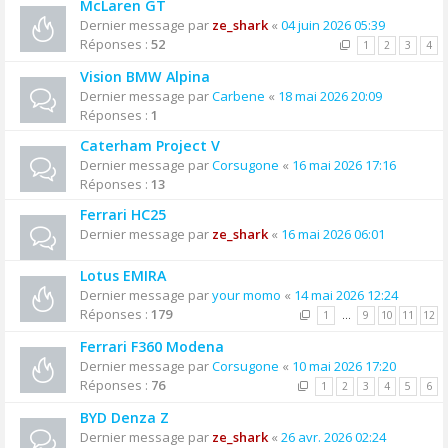
McLaren GT
Dernier message par
ze_shark
«
04 juin 2026 05:39
Réponses :
52
1
2
3
4
Vision BMW Alpina
Dernier message par
Carbene
«
18 mai 2026 20:09
Réponses :
1
Caterham Project V
Dernier message par
Corsugone
«
16 mai 2026 17:16
Réponses :
13
Ferrari HC25
Dernier message par
ze_shark
«
16 mai 2026 06:01
Lotus EMIRA
Dernier message par
your momo
«
14 mai 2026 12:24
Réponses :
179
1
…
9
10
11
12
Ferrari F360 Modena
Dernier message par
Corsugone
«
10 mai 2026 17:20
Réponses :
76
1
2
3
4
5
6
BYD Denza Z
Dernier message par
ze_shark
«
26 avr. 2026 02:24