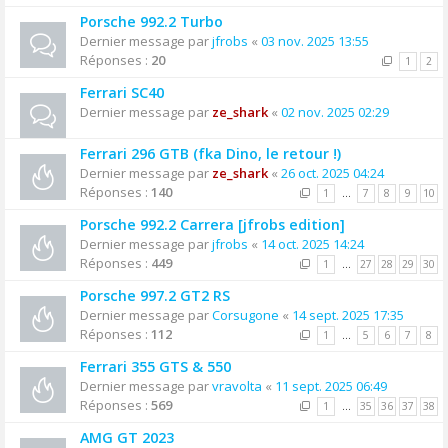
Porsche 992.2 Turbo
Dernier message par
jfrobs
«
03 nov. 2025 13:55
Réponses :
20
1
2
Ferrari SC40
Dernier message par
ze_shark
«
02 nov. 2025 02:29
Ferrari 296 GTB (fka Dino, le retour !)
Dernier message par
ze_shark
«
26 oct. 2025 04:24
Réponses :
140
1
…
7
8
9
10
Porsche 992.2 Carrera [jfrobs edition]
Dernier message par
jfrobs
«
14 oct. 2025 14:24
Réponses :
449
1
…
27
28
29
30
Porsche 997.2 GT2 RS
Dernier message par
Corsugone
«
14 sept. 2025 17:35
Réponses :
112
1
…
5
6
7
8
Ferrari 355 GTS & 550
Dernier message par
vravolta
«
11 sept. 2025 06:49
Réponses :
569
1
…
35
36
37
38
AMG GT 2023