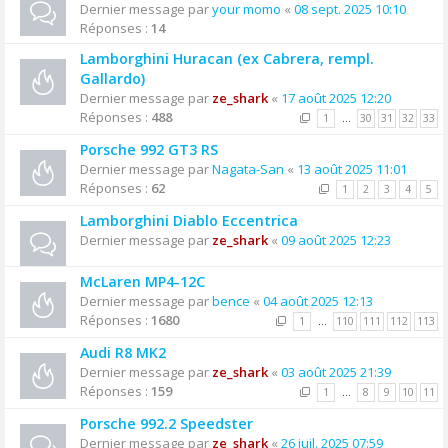
Dernier message par
your momo
«
08 sept. 2025 10:10
Réponses :
14
Lamborghini Huracan (ex Cabrera, rempl.
Gallardo)
Dernier message par
ze_shark
«
17 août 2025 12:20
Réponses :
488
1
…
30
31
32
33
Porsche 992 GT3 RS
Dernier message par
Nagata-San
«
13 août 2025 11:01
Réponses :
62
1
2
3
4
5
Lamborghini Diablo Eccentrica
Dernier message par
ze_shark
«
09 août 2025 12:23
McLaren MP4-12C
Dernier message par
bence
«
04 août 2025 12:13
Réponses :
1680
1
…
110
111
112
113
Audi R8 MK2
Dernier message par
ze_shark
«
03 août 2025 21:39
Réponses :
159
1
…
8
9
10
11
Porsche 992.2 Speedster
Dernier message par
ze_shark
«
26 juil. 2025 07:59