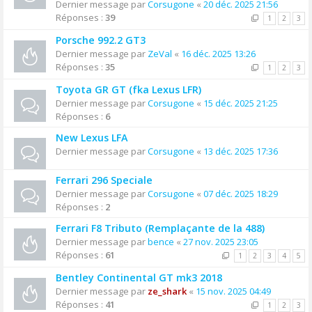
Dernier message par
Corsugone
«
20 déc. 2025 21:56
Réponses :
39
1
2
3
Porsche 992.2 GT3
Dernier message par
ZeVal
«
16 déc. 2025 13:26
Réponses :
35
1
2
3
Toyota GR GT (fka Lexus LFR)
Dernier message par
Corsugone
«
15 déc. 2025 21:25
Réponses :
6
New Lexus LFA
Dernier message par
Corsugone
«
13 déc. 2025 17:36
Ferrari 296 Speciale
Dernier message par
Corsugone
«
07 déc. 2025 18:29
Réponses :
2
Ferrari F8 Tributo (Remplaçante de la 488)
Dernier message par
bence
«
27 nov. 2025 23:05
Réponses :
61
1
2
3
4
5
Bentley Continental GT mk3 2018
Dernier message par
ze_shark
«
15 nov. 2025 04:49
Réponses :
41
1
2
3