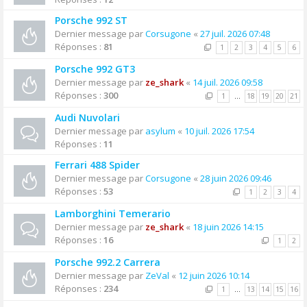
Porsche 992 ST
Dernier message par
Corsugone
«
27 juil. 2026 07:48
Réponses :
81
1
2
3
4
5
6
Porsche 992 GT3
Dernier message par
ze_shark
«
14 juil. 2026 09:58
Réponses :
300
1
…
18
19
20
21
Audi Nuvolari
Dernier message par
asylum
«
10 juil. 2026 17:54
Réponses :
11
Ferrari 488 Spider
Dernier message par
Corsugone
«
28 juin 2026 09:46
Réponses :
53
1
2
3
4
Lamborghini Temerario
Dernier message par
ze_shark
«
18 juin 2026 14:15
Réponses :
16
1
2
Porsche 992.2 Carrera
Dernier message par
ZeVal
«
12 juin 2026 10:14
Réponses :
234
1
…
13
14
15
16