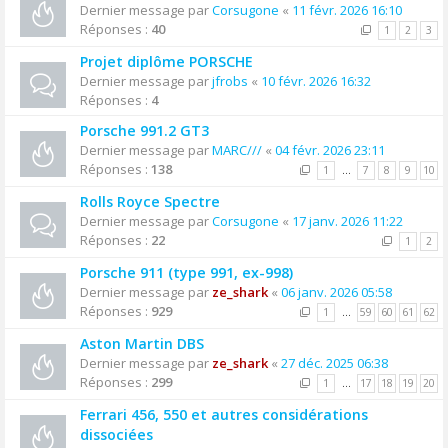
Dernier message par
Corsugone
«
11 févr. 2026 16:10
Réponses :
40
1
2
3
Projet diplôme PORSCHE
Dernier message par
jfrobs
«
10 févr. 2026 16:32
Réponses :
4
Porsche 991.2 GT3
Dernier message par
MARC///
«
04 févr. 2026 23:11
Réponses :
138
1
…
7
8
9
10
Rolls Royce Spectre
Dernier message par
Corsugone
«
17 janv. 2026 11:22
Réponses :
22
1
2
Porsche 911 (type 991, ex-998)
Dernier message par
ze_shark
«
06 janv. 2026 05:58
Réponses :
929
1
…
59
60
61
62
Aston Martin DBS
Dernier message par
ze_shark
«
27 déc. 2025 06:38
Réponses :
299
1
…
17
18
19
20
Ferrari 456, 550 et autres considérations
dissociées