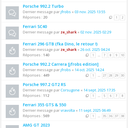
Porsche 992.2 Turbo
Dernier message par
jfrobs
«
03 nov. 2025 13:55
Réponses :
20
1
2
Ferrari SC40
Dernier message par
ze_shark
«
02 nov. 2025 02:29
Ferrari 296 GTB (fka Dino, le retour !)
Dernier message par
ze_shark
«
26 oct. 2025 04:24
Réponses :
140
1
…
7
8
9
10
Porsche 992.2 Carrera [jfrobs edition]
Dernier message par
jfrobs
«
14 oct. 2025 14:24
Réponses :
449
1
…
27
28
29
30
Porsche 997.2 GT2 RS
Dernier message par
Corsugone
«
14 sept. 2025 17:35
Réponses :
112
1
…
5
6
7
8
Ferrari 355 GTS & 550
Dernier message par
vravolta
«
11 sept. 2025 06:49
Réponses :
569
1
…
35
36
37
38
AMG GT 2023