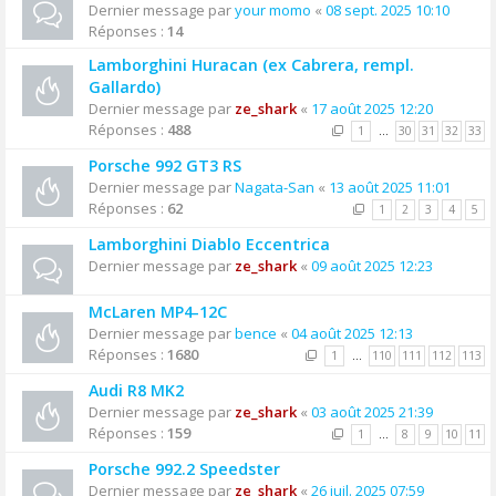
Dernier message par
your momo
«
08 sept. 2025 10:10
Réponses :
14
Lamborghini Huracan (ex Cabrera, rempl.
Gallardo)
Dernier message par
ze_shark
«
17 août 2025 12:20
Réponses :
488
1
…
30
31
32
33
Porsche 992 GT3 RS
Dernier message par
Nagata-San
«
13 août 2025 11:01
Réponses :
62
1
2
3
4
5
Lamborghini Diablo Eccentrica
Dernier message par
ze_shark
«
09 août 2025 12:23
McLaren MP4-12C
Dernier message par
bence
«
04 août 2025 12:13
Réponses :
1680
1
…
110
111
112
113
Audi R8 MK2
Dernier message par
ze_shark
«
03 août 2025 21:39
Réponses :
159
1
…
8
9
10
11
Porsche 992.2 Speedster
Dernier message par
ze_shark
«
26 juil. 2025 07:59