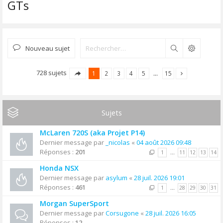
GTs
Nouveau sujet
Rechercher
728 sujets
1
2
3
4
5
…
15
Sujets
McLaren 720S (aka Projet P14)
Dernier message par
_nicolas
«
04 août 2026 09:48
Réponses :
201
1
…
11
12
13
14
Honda NSX
Dernier message par
asylum
«
28 juil. 2026 19:01
Réponses :
461
1
…
28
29
30
31
Morgan SuperSport
Dernier message par
Corsugone
«
28 juil. 2026 16:05
Réponses :
12