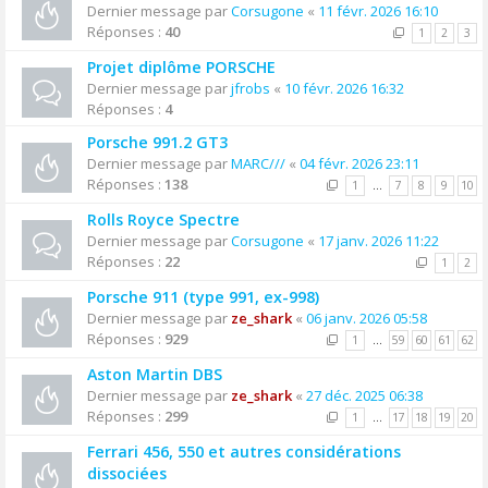
Dernier message par
Corsugone
«
11 févr. 2026 16:10
Réponses :
40
1
2
3
Projet diplôme PORSCHE
Dernier message par
jfrobs
«
10 févr. 2026 16:32
Réponses :
4
Porsche 991.2 GT3
Dernier message par
MARC///
«
04 févr. 2026 23:11
Réponses :
138
1
…
7
8
9
10
Rolls Royce Spectre
Dernier message par
Corsugone
«
17 janv. 2026 11:22
Réponses :
22
1
2
Porsche 911 (type 991, ex-998)
Dernier message par
ze_shark
«
06 janv. 2026 05:58
Réponses :
929
1
…
59
60
61
62
Aston Martin DBS
Dernier message par
ze_shark
«
27 déc. 2025 06:38
Réponses :
299
1
…
17
18
19
20
Ferrari 456, 550 et autres considérations
dissociées