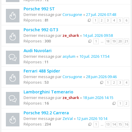
Porsche 992 ST
Dernier message par
Corsugone
«
27 juil. 2026 07:48
Réponses :
81
1
2
3
4
5
6
Porsche 992 GT3
Dernier message par
ze_shark
«
14 juil. 2026 09:58
Réponses :
300
1
…
18
19
20
21
Audi Nuvolari
Dernier message par
asylum
«
10 juil. 2026 17:54
Réponses :
11
Ferrari 488 Spider
Dernier message par
Corsugone
«
28 juin 2026 09:46
Réponses :
53
1
2
3
4
Lamborghini Temerario
Dernier message par
ze_shark
«
18 juin 2026 14:15
Réponses :
16
1
2
Porsche 992.2 Carrera
Dernier message par
ZeVal
«
12 juin 2026 10:14
Réponses :
234
1
…
13
14
15
16