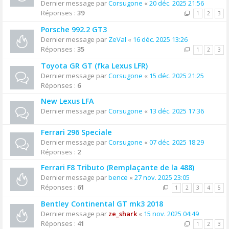
Dernier message par
Corsugone
«
20 déc. 2025 21:56
Réponses :
39
1
2
3
Porsche 992.2 GT3
Dernier message par
ZeVal
«
16 déc. 2025 13:26
Réponses :
35
1
2
3
Toyota GR GT (fka Lexus LFR)
Dernier message par
Corsugone
«
15 déc. 2025 21:25
Réponses :
6
New Lexus LFA
Dernier message par
Corsugone
«
13 déc. 2025 17:36
Ferrari 296 Speciale
Dernier message par
Corsugone
«
07 déc. 2025 18:29
Réponses :
2
Ferrari F8 Tributo (Remplaçante de la 488)
Dernier message par
bence
«
27 nov. 2025 23:05
Réponses :
61
1
2
3
4
5
Bentley Continental GT mk3 2018
Dernier message par
ze_shark
«
15 nov. 2025 04:49
Réponses :
41
1
2
3