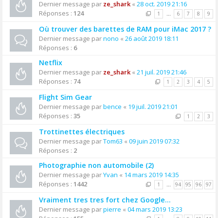
Dernier message par
ze_shark
«
28 oct. 2019 21:16
Réponses :
124
1
…
6
7
8
9
Où trouver des barettes de RAM pour iMac 2017 ?
Dernier message par
nono
«
26 août 2019 18:11
Réponses :
6
Netflix
Dernier message par
ze_shark
«
21 juil. 2019 21:46
Réponses :
74
1
2
3
4
5
Flight Sim Gear
Dernier message par
bence
«
19 juil. 2019 21:01
Réponses :
35
1
2
3
Trottinettes électriques
Dernier message par
Tom63
«
09 juin 2019 07:32
Réponses :
2
Photographie non automobile (2)
Dernier message par
Yvan
«
14 mars 2019 14:35
Réponses :
1442
1
…
94
95
96
97
Vraiment tres tres fort chez Google...
Dernier message par
pierre
«
04 mars 2019 13:23