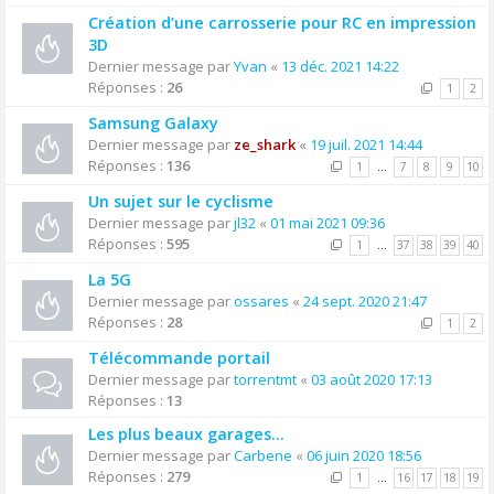
Création d’une carrosserie pour RC en impression
3D
Dernier message par
Yvan
«
13 déc. 2021 14:22
Réponses :
26
1
2
Samsung Galaxy
Dernier message par
ze_shark
«
19 juil. 2021 14:44
Réponses :
136
1
…
7
8
9
10
Un sujet sur le cyclisme
Dernier message par
jl32
«
01 mai 2021 09:36
Réponses :
595
1
…
37
38
39
40
La 5G
Dernier message par
ossares
«
24 sept. 2020 21:47
Réponses :
28
1
2
Télécommande portail
Dernier message par
torrentmt
«
03 août 2020 17:13
Réponses :
13
Les plus beaux garages...
Dernier message par
Carbene
«
06 juin 2020 18:56
Réponses :
279
1
…
16
17
18
19