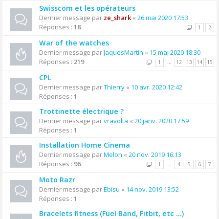
Swisscom et les opérateurs
Dernier message par
ze_shark
«
26 mai 2020 17:53
Réponses :
18
1
2
War of the watches
Dernier message par
JaquesMartin
«
15 mai 2020 18:30
Réponses :
219
1
…
12
13
14
15
CPL
Dernier message par
Thierry
«
10 avr. 2020 12:42
Réponses :
1
Trottinette électrique ?
Dernier message par
vravolta
«
20 janv. 2020 17:59
Réponses :
1
Installation Home Cinema
Dernier message par
Melon
«
20 nov. 2019 16:13
Réponses :
96
1
…
4
5
6
7
Moto Razr
Dernier message par
Ebisu
«
14 nov. 2019 13:52
Réponses :
1
Bracelets fitness (Fuel Band, Fitbit, etc ...)