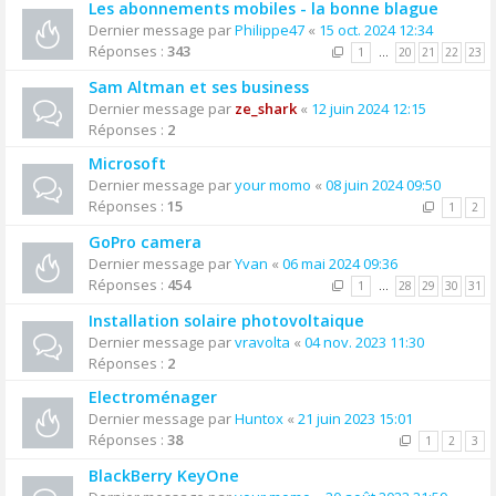
Les abonnements mobiles - la bonne blague
Dernier message par
Philippe47
«
15 oct. 2024 12:34
Réponses :
343
1
…
20
21
22
23
Sam Altman et ses business
Dernier message par
ze_shark
«
12 juin 2024 12:15
Réponses :
2
Microsoft
Dernier message par
your momo
«
08 juin 2024 09:50
Réponses :
15
1
2
GoPro camera
Dernier message par
Yvan
«
06 mai 2024 09:36
Réponses :
454
1
…
28
29
30
31
Installation solaire photovoltaique
Dernier message par
vravolta
«
04 nov. 2023 11:30
Réponses :
2
Electroménager
Dernier message par
Huntox
«
21 juin 2023 15:01
Réponses :
38
1
2
3
BlackBerry KeyOne