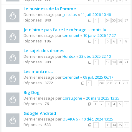
Le business de la Pomme
Dernier message par
_nicolas
«
11 juil. 2026 10:46
Réponses :
840
1
…
54
55
56
57
Je n'aime pas faire le ménage... mais lui...
Dernier message par
torrentmt
«
10 janv. 2026 17:27
Réponses :
106
1
…
5
6
7
8
Le sujet des drones
Dernier message par
Huntox
«
23 déc. 2025 22:10
Réponses :
309
1
…
18
19
20
21
Les montres...
Dernier message par
torrentmt
«
09 juil. 2025 06:17
Réponses :
3772
1
…
249
250
251
252
Big Dog
Dernier message par
Corsugone
«
20 mars 2025 13:35
Réponses :
76
1
2
3
4
5
6
Google Android
Dernier message par
OSAKA 6
«
10 déc. 2024 13:25
Réponses :
533
1
…
33
34
35
36