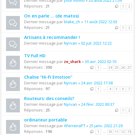
Dernier message par
your momo
«
20 août 2022 21:59
Réponses :
21
1
2
On en parle ... (de matos)
Dernier message par
blake_ch
«
11 août 2022 12:03
Réponses :
21
1
2
Artisans à recommander !
Dernier message par
Nyrvan
«
02 juil. 2022 12:22
TV Full HD
Dernier message par
ze_shark
«
30 avr. 2022 02:10
Réponses :
390
1
…
24
25
26
27
Chaîne "Hi-Fi Emotion"
Dernier message par
Nyrvan
«
24 avr. 2022 17:38
Réponses :
97
1
…
4
5
6
7
Routeurs: des conseils?
Dernier message par
Nyrvan
«
24 févr. 2022 00:37
Réponses :
25
1
2
ordinateur portable
Dernier message par
AFerreiraPT
«
25 janv. 2022 21:29
Réponses :
190
1
…
10
11
12
13