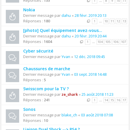
Réponses :
155
1
…
8
9
10
11
Nokia
Dernier message par
dahu
«
28 févr. 2019 20:13
Réponses :
180
1
…
10
11
12
13
[photo] Quel équipement avez-vous...
Dernier message par
dahu
«
20 févr. 2019 20:44
Réponses :
1604
1
…
104
105
106
107
Cyber sécurité
Dernier message par
Yvan
«
12 déc. 2018 09:45
Chaussures de marche
Dernier message par
Yvan
«
03 sept. 2018 14:48
Réponses :
5
Swisscom pour la TV ?
Dernier message par
ze_shark
«
25 août 2018 11:23
Réponses :
241
1
…
14
15
16
17
Sonos
Dernier message par
blake_ch
«
03 août 2018 07:08
Réponses :
10
Liaison Dual Shock --> PS4 ?