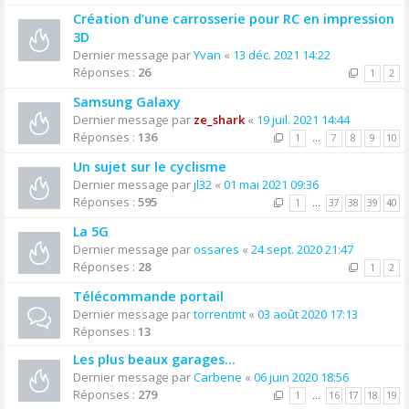
Création d’une carrosserie pour RC en impression
3D
Dernier message par
Yvan
«
13 déc. 2021 14:22
Réponses :
26
1
2
Samsung Galaxy
Dernier message par
ze_shark
«
19 juil. 2021 14:44
Réponses :
136
1
…
7
8
9
10
Un sujet sur le cyclisme
Dernier message par
jl32
«
01 mai 2021 09:36
Réponses :
595
1
…
37
38
39
40
La 5G
Dernier message par
ossares
«
24 sept. 2020 21:47
Réponses :
28
1
2
Télécommande portail
Dernier message par
torrentmt
«
03 août 2020 17:13
Réponses :
13
Les plus beaux garages...
Dernier message par
Carbene
«
06 juin 2020 18:56
Réponses :
279
1
…
16
17
18
19