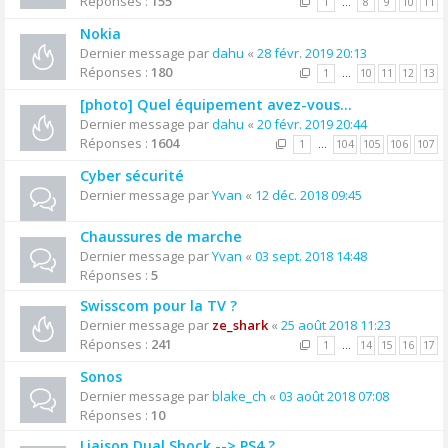
Réponses :
155
1
…
8
9
10
11
Nokia
Dernier message par
dahu
«
28 févr. 2019 20:13
Réponses :
180
1
…
10
11
12
13
[photo] Quel équipement avez-vous...
Dernier message par
dahu
«
20 févr. 2019 20:44
Réponses :
1604
1
…
104
105
106
107
Cyber sécurité
Dernier message par
Yvan
«
12 déc. 2018 09:45
Chaussures de marche
Dernier message par
Yvan
«
03 sept. 2018 14:48
Réponses :
5
Swisscom pour la TV ?
Dernier message par
ze_shark
«
25 août 2018 11:23
Réponses :
241
1
…
14
15
16
17
Sonos
Dernier message par
blake_ch
«
03 août 2018 07:08
Réponses :
10
Liaison Dual Shock --> PS4 ?