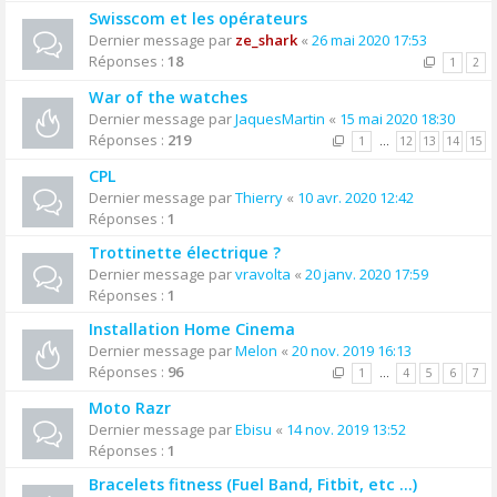
Swisscom et les opérateurs
Dernier message par
ze_shark
«
26 mai 2020 17:53
Réponses :
18
1
2
War of the watches
Dernier message par
JaquesMartin
«
15 mai 2020 18:30
Réponses :
219
1
…
12
13
14
15
CPL
Dernier message par
Thierry
«
10 avr. 2020 12:42
Réponses :
1
Trottinette électrique ?
Dernier message par
vravolta
«
20 janv. 2020 17:59
Réponses :
1
Installation Home Cinema
Dernier message par
Melon
«
20 nov. 2019 16:13
Réponses :
96
1
…
4
5
6
7
Moto Razr
Dernier message par
Ebisu
«
14 nov. 2019 13:52
Réponses :
1
Bracelets fitness (Fuel Band, Fitbit, etc ...)