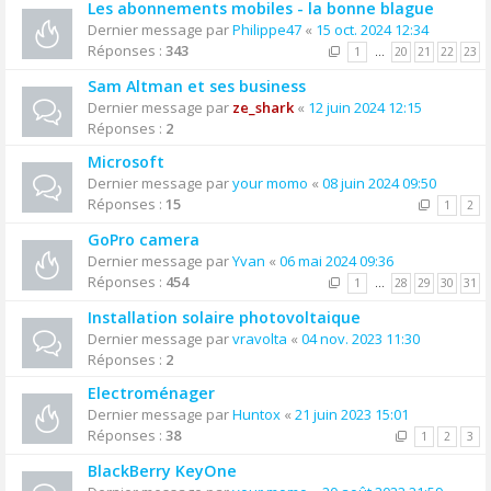
Les abonnements mobiles - la bonne blague
Dernier message par
Philippe47
«
15 oct. 2024 12:34
Réponses :
343
1
…
20
21
22
23
Sam Altman et ses business
Dernier message par
ze_shark
«
12 juin 2024 12:15
Réponses :
2
Microsoft
Dernier message par
your momo
«
08 juin 2024 09:50
Réponses :
15
1
2
GoPro camera
Dernier message par
Yvan
«
06 mai 2024 09:36
Réponses :
454
1
…
28
29
30
31
Installation solaire photovoltaique
Dernier message par
vravolta
«
04 nov. 2023 11:30
Réponses :
2
Electroménager
Dernier message par
Huntox
«
21 juin 2023 15:01
Réponses :
38
1
2
3
BlackBerry KeyOne