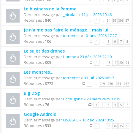
Le business de la Pomme
Dernier message par
_nicolas
«
11 juil. 2026 10:46
Réponses :
840
1
…
54
55
56
57
Je n'aime pas faire le ménage... mais lui...
Dernier message par
torrentmt
«
10 janv. 2026 17:27
Réponses :
106
1
…
5
6
7
8
Le sujet des drones
Dernier message par
Huntox
«
23 déc. 2025 22:10
Réponses :
309
1
…
18
19
20
21
Les montres...
Dernier message par
torrentmt
«
09 juil. 2025 06:17
Réponses :
3772
1
…
249
250
251
252
Big Dog
Dernier message par
Corsugone
«
20 mars 2025 13:35
Réponses :
76
1
2
3
4
5
6
Google Android
Dernier message par
OSAKA 6
«
10 déc. 2024 13:25
Réponses :
533
1
…
33
34
35
36