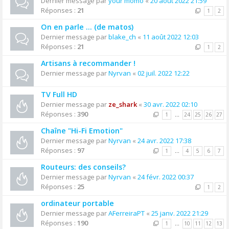
Dernier message par
your momo
«
20 août 2022 21:59
Réponses :
21
1
2
On en parle ... (de matos)
Dernier message par
blake_ch
«
11 août 2022 12:03
Réponses :
21
1
2
Artisans à recommander !
Dernier message par
Nyrvan
«
02 juil. 2022 12:22
TV Full HD
Dernier message par
ze_shark
«
30 avr. 2022 02:10
Réponses :
390
1
…
24
25
26
27
Chaîne "Hi-Fi Emotion"
Dernier message par
Nyrvan
«
24 avr. 2022 17:38
Réponses :
97
1
…
4
5
6
7
Routeurs: des conseils?
Dernier message par
Nyrvan
«
24 févr. 2022 00:37
Réponses :
25
1
2
ordinateur portable
Dernier message par
AFerreiraPT
«
25 janv. 2022 21:29
Réponses :
190
1
…
10
11
12
13