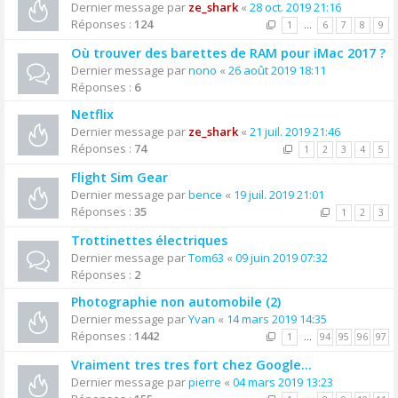
Dernier message par
ze_shark
«
28 oct. 2019 21:16
Réponses :
124
1
…
6
7
8
9
Où trouver des barettes de RAM pour iMac 2017 ?
Dernier message par
nono
«
26 août 2019 18:11
Réponses :
6
Netflix
Dernier message par
ze_shark
«
21 juil. 2019 21:46
Réponses :
74
1
2
3
4
5
Flight Sim Gear
Dernier message par
bence
«
19 juil. 2019 21:01
Réponses :
35
1
2
3
Trottinettes électriques
Dernier message par
Tom63
«
09 juin 2019 07:32
Réponses :
2
Photographie non automobile (2)
Dernier message par
Yvan
«
14 mars 2019 14:35
Réponses :
1442
1
…
94
95
96
97
Vraiment tres tres fort chez Google...
Dernier message par
pierre
«
04 mars 2019 13:23