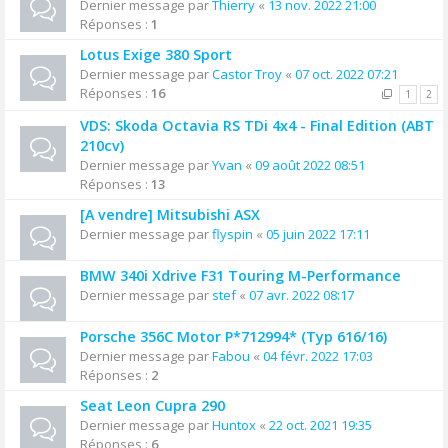
Dernier message par
Thierry
«
13 nov. 2022 21:00
Réponses :
1
Lotus Exige 380 Sport
Dernier message par
Castor Troy
«
07 oct. 2022 07:21
Réponses :
16
1
2
VDS: Skoda Octavia RS TDi 4x4 - Final Edition (ABT
210cv)
Dernier message par
Yvan
«
09 août 2022 08:51
Réponses :
13
[A vendre] Mitsubishi ASX
Dernier message par
flyspin
«
05 juin 2022 17:11
BMW 340i Xdrive F31 Touring M-Performance
Dernier message par
stef
«
07 avr. 2022 08:17
Porsche 356C Motor P*712994* (Typ 616/16)
Dernier message par
Fabou
«
04 févr. 2022 17:03
Réponses :
2
Seat Leon Cupra 290
Dernier message par
Huntox
«
22 oct. 2021 19:35
Réponses :
6