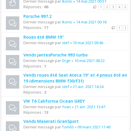
Dernier message par
Ikonic
«
14 mai 2021 00:51
Réponses :
66
1
2
3
4
5
Porsche 997.2
Dernier message par
Ikonic
«
14 mai 2021 00:18
Réponses :
17
1
2
Roues été BMW 19"
Dernier message par
stef
«
10 mai 2021 09:46
Vends jantesPorsche 993 turbo
Dernier message par
Drge
«
10 mai 2021 08:22
Réponses :
1
Vends roues été Seat Ateca 19" et 4 pneus été en
19 (dimensions BMW f30/F31)
Dernier message par
stef
«
21 avr. 2021 14:24
Réponses :
2
VW T6 California Ocean GREY
Dernier message par
Yvan
«
21 avr. 2021 13:47
Réponses :
13
Vends Maserati GranSport
Dernier message par
Tom63
«
09 mars 2021 11:40