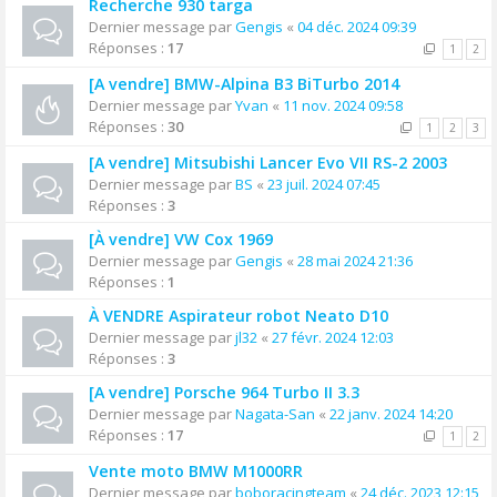
Recherche 930 targa
Dernier message par
Gengis
«
04 déc. 2024 09:39
Réponses :
17
1
2
[A vendre] BMW-Alpina B3 BiTurbo 2014
Dernier message par
Yvan
«
11 nov. 2024 09:58
Réponses :
30
1
2
3
[A vendre] Mitsubishi Lancer Evo VII RS-2 2003
Dernier message par
BS
«
23 juil. 2024 07:45
Réponses :
3
[À vendre] VW Cox 1969
Dernier message par
Gengis
«
28 mai 2024 21:36
Réponses :
1
À VENDRE Aspirateur robot Neato D10
Dernier message par
jl32
«
27 févr. 2024 12:03
Réponses :
3
[A vendre] Porsche 964 Turbo II 3.3
Dernier message par
Nagata-San
«
22 janv. 2024 14:20
Réponses :
17
1
2
Vente moto BMW M1000RR
Dernier message par
boboracingteam
«
24 déc. 2023 12:15