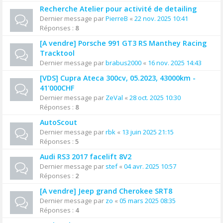
Recherche Atelier pour activité de detailing
Dernier message par
PierreB
«
22 nov. 2025 10:41
Réponses :
8
[A vendre] Porsche 991 GT3 RS Manthey Racing
Tracktool
Dernier message par
brabus2000
«
16 nov. 2025 14:43
[VDS] Cupra Ateca 300cv, 05.2023, 43000km -
41'000CHF
Dernier message par
ZeVal
«
28 oct. 2025 10:30
Réponses :
8
AutoScout
Dernier message par
rbk
«
13 juin 2025 21:15
Réponses :
5
Audi RS3 2017 facelift 8V2
Dernier message par
stef
«
04 avr. 2025 10:57
Réponses :
2
[A vendre] Jeep grand Cherokee SRT8
Dernier message par
zo
«
05 mars 2025 08:35
Réponses :
4