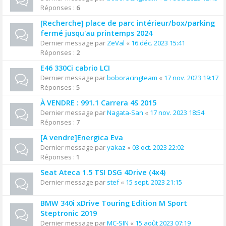
Réponses :
6
[Recherche] place de parc intérieur/box/parking
fermé jusqu'au printemps 2024
Dernier message par
ZeVal
«
16 déc. 2023 15:41
Réponses :
2
E46 330Ci cabrio LCI
Dernier message par
boboracingteam
«
17 nov. 2023 19:17
Réponses :
5
À VENDRE : 991.1 Carrera 4S 2015
Dernier message par
Nagata-San
«
17 nov. 2023 18:54
Réponses :
7
[A vendre]Energica Eva
Dernier message par
yakaz
«
03 oct. 2023 22:02
Réponses :
1
Seat Ateca 1.5 TSI DSG 4Drive (4x4)
Dernier message par
stef
«
15 sept. 2023 21:15
BMW 340i xDrive Touring Edition M Sport
Steptronic 2019
Dernier message par
MC-SIN
«
15 août 2023 07:19