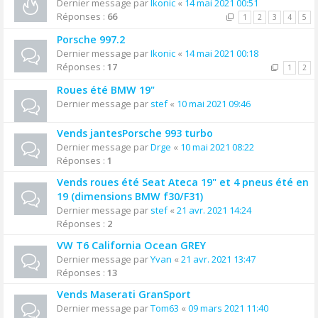
Dernier message par
Ikonic
«
14 mai 2021 00:51
Réponses :
66
1
2
3
4
5
Porsche 997.2
Dernier message par
Ikonic
«
14 mai 2021 00:18
Réponses :
17
1
2
Roues été BMW 19"
Dernier message par
stef
«
10 mai 2021 09:46
Vends jantesPorsche 993 turbo
Dernier message par
Drge
«
10 mai 2021 08:22
Réponses :
1
Vends roues été Seat Ateca 19" et 4 pneus été en
19 (dimensions BMW f30/F31)
Dernier message par
stef
«
21 avr. 2021 14:24
Réponses :
2
VW T6 California Ocean GREY
Dernier message par
Yvan
«
21 avr. 2021 13:47
Réponses :
13
Vends Maserati GranSport
Dernier message par
Tom63
«
09 mars 2021 11:40