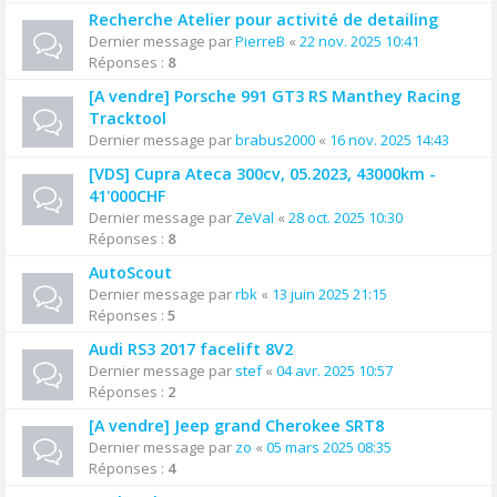
Recherche Atelier pour activité de detailing
Dernier message par
PierreB
«
22 nov. 2025 10:41
Réponses :
8
[A vendre] Porsche 991 GT3 RS Manthey Racing
Tracktool
Dernier message par
brabus2000
«
16 nov. 2025 14:43
[VDS] Cupra Ateca 300cv, 05.2023, 43000km -
41'000CHF
Dernier message par
ZeVal
«
28 oct. 2025 10:30
Réponses :
8
AutoScout
Dernier message par
rbk
«
13 juin 2025 21:15
Réponses :
5
Audi RS3 2017 facelift 8V2
Dernier message par
stef
«
04 avr. 2025 10:57
Réponses :
2
[A vendre] Jeep grand Cherokee SRT8
Dernier message par
zo
«
05 mars 2025 08:35
Réponses :
4