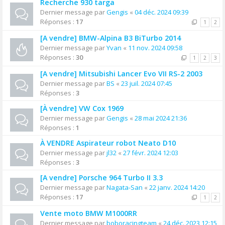
Recherche 930 targa
Dernier message par
Gengis
«
04 déc. 2024 09:39
Réponses :
17
1
2
[A vendre] BMW-Alpina B3 BiTurbo 2014
Dernier message par
Yvan
«
11 nov. 2024 09:58
Réponses :
30
1
2
3
[A vendre] Mitsubishi Lancer Evo VII RS-2 2003
Dernier message par
BS
«
23 juil. 2024 07:45
Réponses :
3
[À vendre] VW Cox 1969
Dernier message par
Gengis
«
28 mai 2024 21:36
Réponses :
1
À VENDRE Aspirateur robot Neato D10
Dernier message par
jl32
«
27 févr. 2024 12:03
Réponses :
3
[A vendre] Porsche 964 Turbo II 3.3
Dernier message par
Nagata-San
«
22 janv. 2024 14:20
Réponses :
17
1
2
Vente moto BMW M1000RR
Dernier message par
boboracingteam
«
24 déc. 2023 12:15