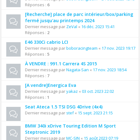
Réponses :
6
[Recherche] place de parc intérieur/box/parking
fermé jusqu'au printemps 2024
Dernier message par
ZeVal
«
16 déc. 2023 15:41
Réponses :
2
E46 330Ci cabrio LCI
Dernier message par
boboracingteam
«
17 nov. 2023 19:17
Réponses :
5
À VENDRE : 991.1 Carrera 4S 2015
Dernier message par
Nagata-San
«
17 nov. 2023 18:54
Réponses :
7
[A vendre]Energica Eva
Dernier message par
yakaz
«
03 oct. 2023 22:02
Réponses :
1
Seat Ateca 1.5 TSI DSG 4Drive (4x4)
Dernier message par
stef
«
15 sept. 2023 21:15
BMW 340i xDrive Touring Edition M Sport
Steptronic 2019
Dernier message par
MC-SIN
«
15 août 2023 07:19