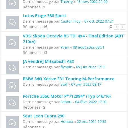
Dernier message par
Thierry
«
13 nov. 2022 21:00
Réponses :
1
Lotus Exige 380 Sport
Dernier message par
Castor Troy
«
07 oct. 2022 07:21
Réponses :
16
1
2
VDS: Skoda Octavia RS TDi 4x4 - Final Edition (ABT
210cv)
Dernier message par
Yvan
«
09 août 2022 08:51
Réponses :
13
[A vendre] Mitsubishi ASX
Dernier message par
flyspin
«
05 juin 2022 17:11
BMW 340i Xdrive F31 Touring M-Performance
Dernier message par
stef
«
07 avr. 2022 08:17
Porsche 356C Motor P*712994* (Typ 616/16)
Dernier message par
Fabou
«
04 févr. 2022 17:03
Réponses :
2
Seat Leon Cupra 290
Dernier message par
Huntox
«
22 oct. 2021 19:35
Réponses :
6