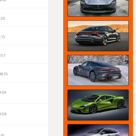
:30
:15
0:57
08:35
9:39
9:58
:45