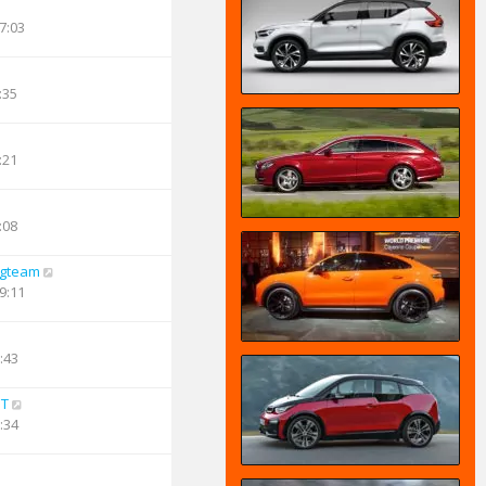
7:03
:35
:21
:08
ngteam
9:11
:43
PT
:34