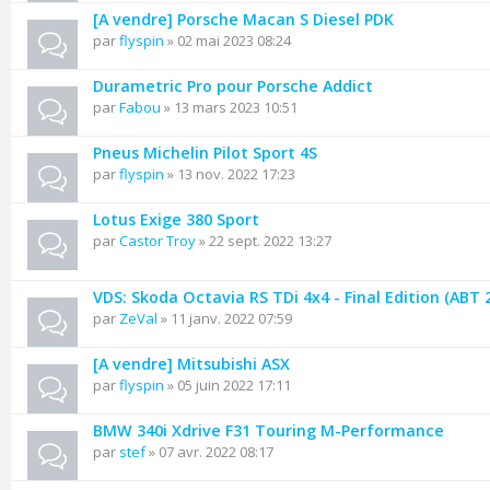
[A vendre] Porsche Macan S Diesel PDK
par
flyspin
» 02 mai 2023 08:24
Durametric Pro pour Porsche Addict
par
Fabou
» 13 mars 2023 10:51
Pneus Michelin Pilot Sport 4S
par
flyspin
» 13 nov. 2022 17:23
Lotus Exige 380 Sport
par
Castor Troy
» 22 sept. 2022 13:27
VDS: Skoda Octavia RS TDi 4x4 - Final Edition (ABT 
par
ZeVal
» 11 janv. 2022 07:59
[A vendre] Mitsubishi ASX
par
flyspin
» 05 juin 2022 17:11
BMW 340i Xdrive F31 Touring M-Performance
par
stef
» 07 avr. 2022 08:17