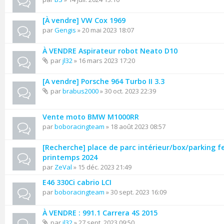
[À vendre] VW Cox 1969
par
Gengis
» 20 mai 2023 18:07
À VENDRE Aspirateur robot Neato D10
par
jl32
» 16 mars 2023 17:20
[A vendre] Porsche 964 Turbo II 3.3
par
brabus2000
» 30 oct. 2023 22:39
Vente moto BMW M1000RR
par
boboracingteam
» 18 août 2023 08:57
[Recherche] place de parc intérieur/box/parking f
printemps 2024
par
ZeVal
» 15 déc. 2023 21:49
E46 330Ci cabrio LCI
par
boboracingteam
» 30 sept. 2023 16:09
À VENDRE : 991.1 Carrera 4S 2015
par
jl32
» 27 sept. 2023 09:50