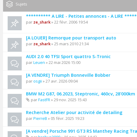
Sujets
********** A LIRE - Petites annonces - A LIRE ****
par
ze_shark
» 22 févr. 2006 19:54
[A LOUER] Remorque pour transport auto
par
ze_shark
» 25 mars 2010 21:34
AUDI 2.0 40 TFSI Sport quattro S-Tronic
par
Leuen
» 22 mai 2026 15:00
[A VENDRE] Triumph Bonneville Bobber
par
osgii
» 27 avr. 2026 09:04
BMW M2 G87, 06.2023, Steptronic, 460cv, 28'000km
par
FastFR
» 29 nov. 2025 15:43
Recherche Atelier pour activité de detailing
par
PierreB
» 05 févr. 2025 19:23
[A vendre] Porsche 991 GT3 RS Manthey Racing Tr