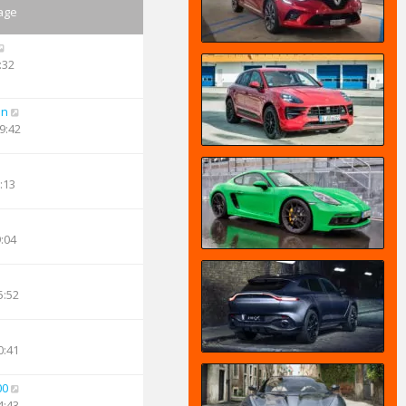
age
:32
an
9:42
:13
9:04
5:52
0:41
00
4:43