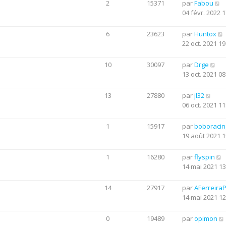
2
15371
par
Fabou
04 févr. 2022 1
6
23623
par
Huntox
22 oct. 2021 19
10
30097
par
Drge
13 oct. 2021 08
13
27880
par
jl32
06 oct. 2021 11
1
15917
par
boboraci
19 août 2021 1
1
16280
par
flyspin
14 mai 2021 13
14
27917
par
AFerreira
14 mai 2021 12
0
19489
par
opimon