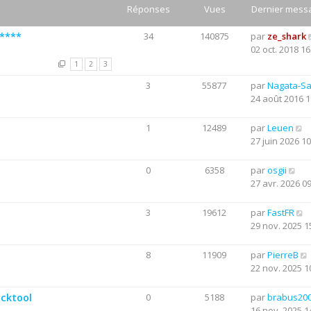
Réponses
Vues
Dernier mess
*****
34
140875
par
ze_shark
02 oct. 2018 16
1
2
3
3
55877
par
Nagata-S
24 août 2016 1
1
12489
par
Leuen
27 juin 2026 10
0
6358
par
osgii
27 avr. 2026 0
3
19612
par
FastFR
29 nov. 2025 1
8
11909
par
PierreB
22 nov. 2025 1
acktool
0
5188
par
brabus20
16 nov. 2025 1