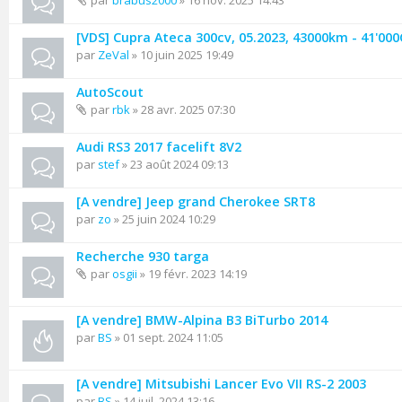
par
brabus2000
» 16 nov. 2025 14:43
[VDS] Cupra Ateca 300cv, 05.2023, 43000km - 41'00
par
ZeVal
» 10 juin 2025 19:49
AutoScout
par
rbk
» 28 avr. 2025 07:30
Audi RS3 2017 facelift 8V2
par
stef
» 23 août 2024 09:13
[A vendre] Jeep grand Cherokee SRT8
par
zo
» 25 juin 2024 10:29
Recherche 930 targa
par
osgii
» 19 févr. 2023 14:19
[A vendre] BMW-Alpina B3 BiTurbo 2014
par
BS
» 01 sept. 2024 11:05
[A vendre] Mitsubishi Lancer Evo VII RS-2 2003
par
BS
» 14 juil. 2024 13:16