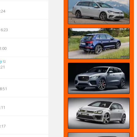
:24
16:23
1:00
oy
:21
8:51
:11
8:17