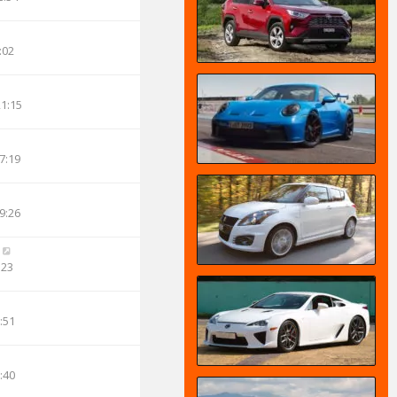
:02
21:15
7:19
9:26
:23
:51
:40