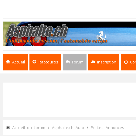
Accueil
Raccourcis
Forum
Inscription
Co
Accueil du forum
Asphalte.ch Auto
Petites Annonces