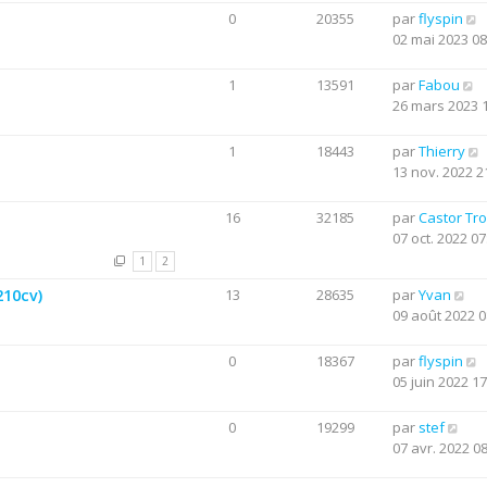
0
20355
par
flyspin
02 mai 2023 08
1
13591
par
Fabou
26 mars 2023 
1
18443
par
Thierry
13 nov. 2022 2
16
32185
par
Castor Tr
07 oct. 2022 07
1
2
210cv)
13
28635
par
Yvan
09 août 2022 0
0
18367
par
flyspin
05 juin 2022 17
0
19299
par
stef
07 avr. 2022 0