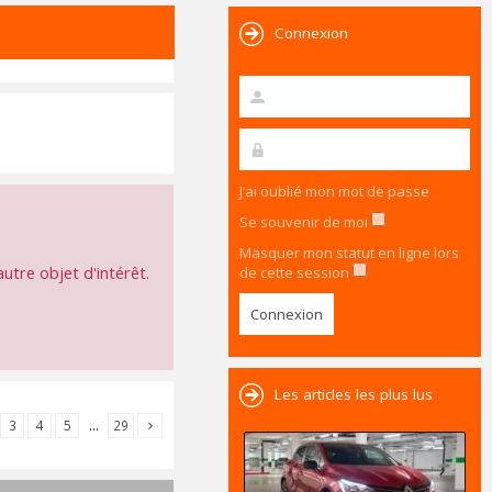
Connexion
J’ai oublié mon mot de passe
Se souvenir de moi
Masquer mon statut en ligne lors
utre objet d'intérêt.
de cette session
Les articles les plus lus
3
4
5
…
29