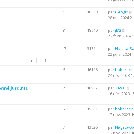
1
18068
par
Gengis
28 mai 2024 21
3
18919
par
jl32
27 févr. 2024 1
17
31714
par
Nagata-S
22 janv. 2024 
1
2
6
16116
par
boboraci
24 déc. 2023 1
ermé jusqu'au
2
10502
par
ZeVal
16 déc. 2023 1
5
15661
par
boboraci
17 nov. 2023 1
7
13826
par
Nagata-S
17 nov. 2023 1