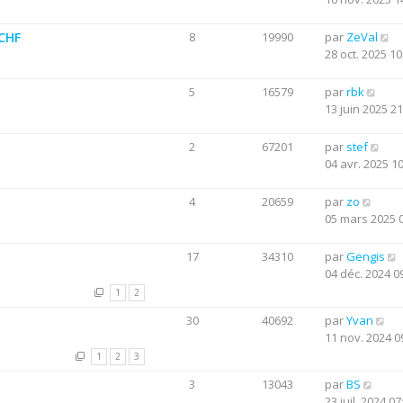
0CHF
8
19990
par
ZeVal
28 oct. 2025 10
5
16579
par
rbk
13 juin 2025 21
2
67201
par
stef
04 avr. 2025 1
4
20659
par
zo
05 mars 2025 
17
34310
par
Gengis
04 déc. 2024 0
1
2
30
40692
par
Yvan
11 nov. 2024 0
1
2
3
3
13043
par
BS
23 juil. 2024 07