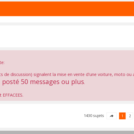
te:
ts de discussion) signalent la mise en vente d'une voiture, moto ou a
a posté 50 messages ou plus
.
nt EFFACEES.
1430 sujets
1
2