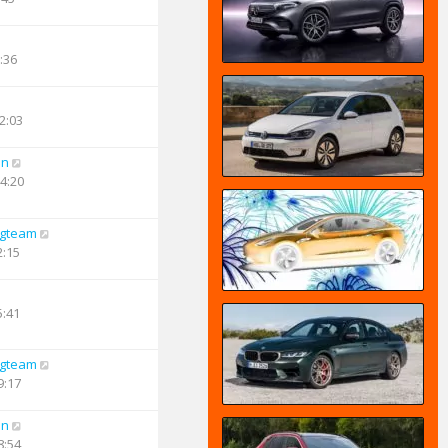
:36
2:03
an
14:20
ngteam
2:15
5:41
ngteam
9:17
an
8:54