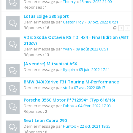
Dernier message par
Thierry
«
13 nov. 2022 21:00
Réponses :
1
Lotus Exige 380 Sport
Dernier message par
Castor Troy
«
07 oct. 2022 07:21
Réponses :
16
1
2
VDS: Skoda Octavia RS TDi 4x4 - Final Edition (ABT
210cv)
Dernier message par
Yvan
«
09 août 2022 08:51
Réponses :
13
[A vendre] Mitsubishi ASX
Dernier message par
flyspin
«
05 juin 2022 17:11
BMW 340i Xdrive F31 Touring M-Performance
Dernier message par
stef
«
07 avr. 2022 08:17
Porsche 356C Motor P*712994* (Typ 616/16)
Dernier message par
Fabou
«
04 févr. 2022 17:03
Réponses :
2
Seat Leon Cupra 290
Dernier message par
Huntox
«
22 oct. 2021 19:35
Réponses :
6