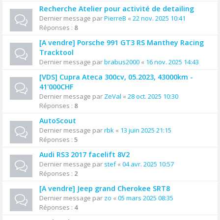
Recherche Atelier pour activité de detailing
Dernier message par
PierreB
«
22 nov. 2025 10:41
Réponses :
8
[A vendre] Porsche 991 GT3 RS Manthey Racing
Tracktool
Dernier message par
brabus2000
«
16 nov. 2025 14:43
[VDS] Cupra Ateca 300cv, 05.2023, 43000km -
41'000CHF
Dernier message par
ZeVal
«
28 oct. 2025 10:30
Réponses :
8
AutoScout
Dernier message par
rbk
«
13 juin 2025 21:15
Réponses :
5
Audi RS3 2017 facelift 8V2
Dernier message par
stef
«
04 avr. 2025 10:57
Réponses :
2
[A vendre] Jeep grand Cherokee SRT8
Dernier message par
zo
«
05 mars 2025 08:35
Réponses :
4