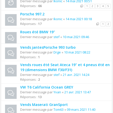
Dernier message par
Ikonic
«
14 mai 2021 00:51
Réponses :
66
1
2
3
4
5
Porsche 997.2
Dernier message par
Ikonic
«
14 mai 2021 00:18
Réponses :
17
1
2
Roues été BMW 19"
Dernier message par
stef
«
10 mai 2021 09:46
Vends jantesPorsche 993 turbo
Dernier message par
Drge
«
10 mai 2021 08:22
Réponses :
1
Vends roues été Seat Ateca 19" et 4 pneus été en
19 (dimensions BMW f30/F31)
Dernier message par
stef
«
21 avr. 2021 14:24
Réponses :
2
VW T6 California Ocean GREY
Dernier message par
Yvan
«
21 avr. 2021 13:47
Réponses :
13
Vends Maserati GranSport
Dernier message par
Tom63
«
09 mars 2021 11:40