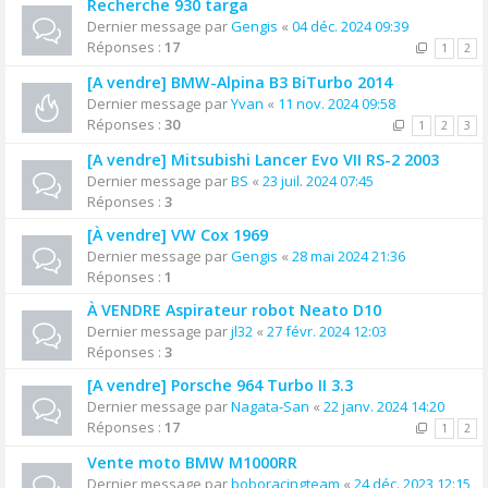
Recherche 930 targa
Dernier message par
Gengis
«
04 déc. 2024 09:39
Réponses :
17
1
2
[A vendre] BMW-Alpina B3 BiTurbo 2014
Dernier message par
Yvan
«
11 nov. 2024 09:58
Réponses :
30
1
2
3
[A vendre] Mitsubishi Lancer Evo VII RS-2 2003
Dernier message par
BS
«
23 juil. 2024 07:45
Réponses :
3
[À vendre] VW Cox 1969
Dernier message par
Gengis
«
28 mai 2024 21:36
Réponses :
1
À VENDRE Aspirateur robot Neato D10
Dernier message par
jl32
«
27 févr. 2024 12:03
Réponses :
3
[A vendre] Porsche 964 Turbo II 3.3
Dernier message par
Nagata-San
«
22 janv. 2024 14:20
Réponses :
17
1
2
Vente moto BMW M1000RR
Dernier message par
boboracingteam
«
24 déc. 2023 12:15