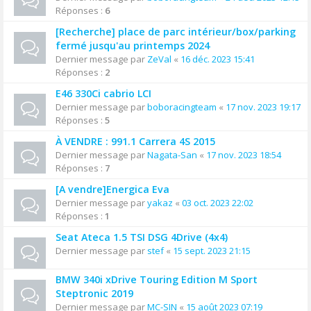
Réponses :
6
[Recherche] place de parc intérieur/box/parking
fermé jusqu'au printemps 2024
Dernier message par
ZeVal
«
16 déc. 2023 15:41
Réponses :
2
E46 330Ci cabrio LCI
Dernier message par
boboracingteam
«
17 nov. 2023 19:17
Réponses :
5
À VENDRE : 991.1 Carrera 4S 2015
Dernier message par
Nagata-San
«
17 nov. 2023 18:54
Réponses :
7
[A vendre]Energica Eva
Dernier message par
yakaz
«
03 oct. 2023 22:02
Réponses :
1
Seat Ateca 1.5 TSI DSG 4Drive (4x4)
Dernier message par
stef
«
15 sept. 2023 21:15
BMW 340i xDrive Touring Edition M Sport
Steptronic 2019
Dernier message par
MC-SIN
«
15 août 2023 07:19