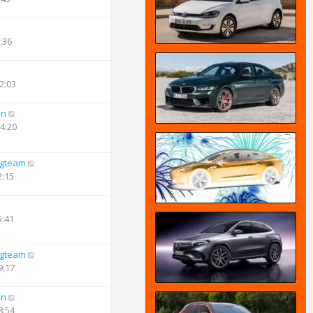
:36
2:03
an
14:20
ngteam
2:15
5:41
ngteam
9:17
an
8:54