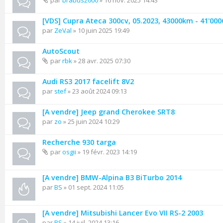
par
brabus2000
» 16 nov. 2025 14:43
[VDS] Cupra Ateca 300cv, 05.2023, 43000km - 41'00
par
ZeVal
» 10 juin 2025 19:49
AutoScout
par
rbk
» 28 avr. 2025 07:30
Audi RS3 2017 facelift 8V2
par
stef
» 23 août 2024 09:13
[A vendre] Jeep grand Cherokee SRT8
par
zo
» 25 juin 2024 10:29
Recherche 930 targa
par
osgii
» 19 févr. 2023 14:19
[A vendre] BMW-Alpina B3 BiTurbo 2014
par
BS
» 01 sept. 2024 11:05
[A vendre] Mitsubishi Lancer Evo VII RS-2 2003
par
BS
» 14 juil. 2024 13:16