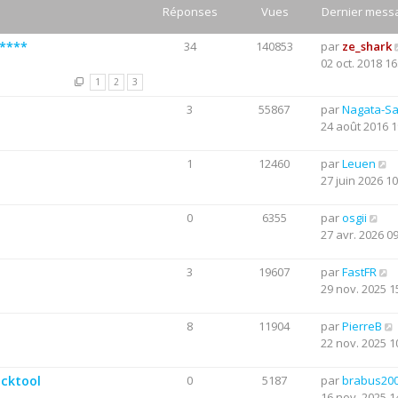
Réponses
Vues
Dernier mess
*****
34
140853
par
ze_shark
02 oct. 2018 16
1
2
3
3
55867
par
Nagata-S
24 août 2016 1
1
12460
par
Leuen
27 juin 2026 10
0
6355
par
osgii
27 avr. 2026 0
3
19607
par
FastFR
29 nov. 2025 1
8
11904
par
PierreB
22 nov. 2025 1
acktool
0
5187
par
brabus20
16 nov. 2025 1