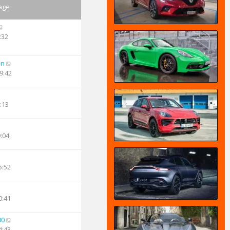
age
:32
an
9:42
:13
9:04
5:52
0:41
00
4:43