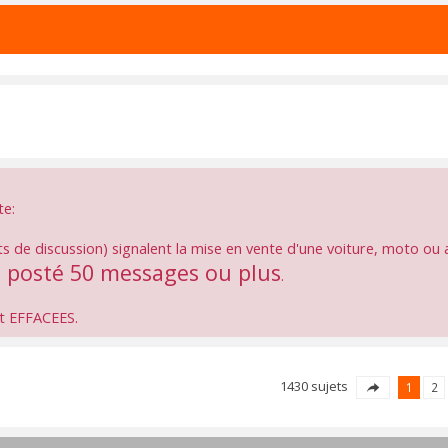
te:
ts de discussion) signalent la mise en vente d'une voiture, moto ou a
a posté 50 messages ou plus
.
nt EFFACEES.
1430 sujets
1
2