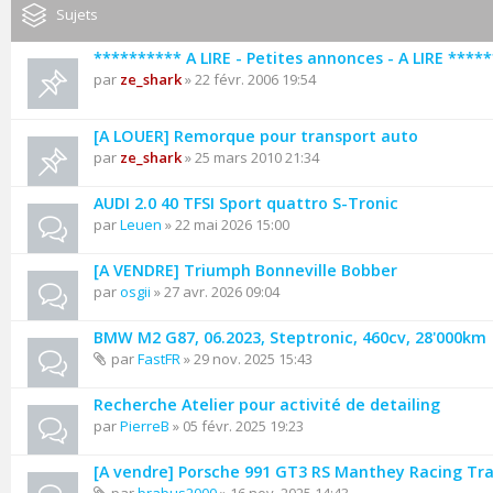
Sujets
********** A LIRE - Petites annonces - A LIRE ****
par
ze_shark
» 22 févr. 2006 19:54
[A LOUER] Remorque pour transport auto
par
ze_shark
» 25 mars 2010 21:34
AUDI 2.0 40 TFSI Sport quattro S-Tronic
par
Leuen
» 22 mai 2026 15:00
[A VENDRE] Triumph Bonneville Bobber
par
osgii
» 27 avr. 2026 09:04
BMW M2 G87, 06.2023, Steptronic, 460cv, 28'000km
par
FastFR
» 29 nov. 2025 15:43
Recherche Atelier pour activité de detailing
par
PierreB
» 05 févr. 2025 19:23
[A vendre] Porsche 991 GT3 RS Manthey Racing Tr