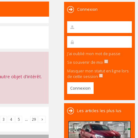
Connexion
J’ai oublié mon mot de passe
Se souvenir de moi
Masquer mon statut en ligne lors
utre objet d'intérêt.
de cette session
Les articles les plus lus
3
4
5
…
29