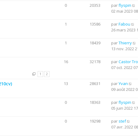
0
20353
par
flyspin
02 mai 2023 08
1
13586
par
Fabou
26 mars 2023 
1
18439
par
Thierry
13 nov. 2022 2
16
32178
par
Castor Tr
07 oct. 2022 07
1
2
210cv)
13
28631
par
Yvan
09 août 2022 0
0
18363
par
flyspin
05 juin 2022 17
0
19298
par
stef
07 avr. 2022 0