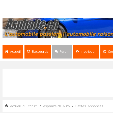
Accueil
Raccourcis
Forum
Inscription
Co
Accueil du forum
Asphalte.ch Auto
Petites Annonces