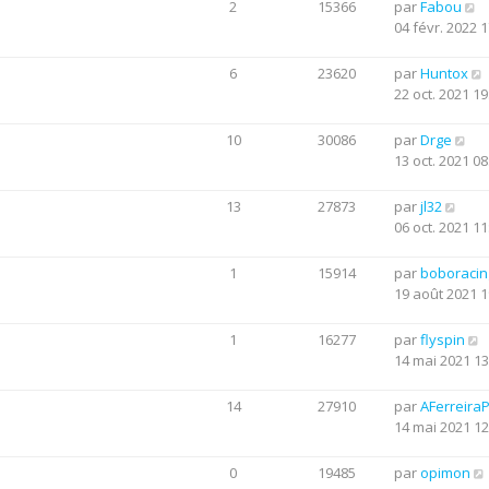
2
15366
par
Fabou
04 févr. 2022 1
6
23620
par
Huntox
22 oct. 2021 19
10
30086
par
Drge
13 oct. 2021 08
13
27873
par
jl32
06 oct. 2021 11
1
15914
par
boboraci
19 août 2021 1
1
16277
par
flyspin
14 mai 2021 13
14
27910
par
AFerreira
14 mai 2021 12
0
19485
par
opimon