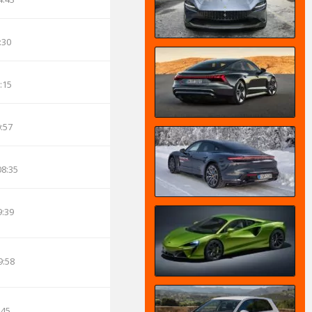
:30
:15
0:57
08:35
9:39
9:58
:45