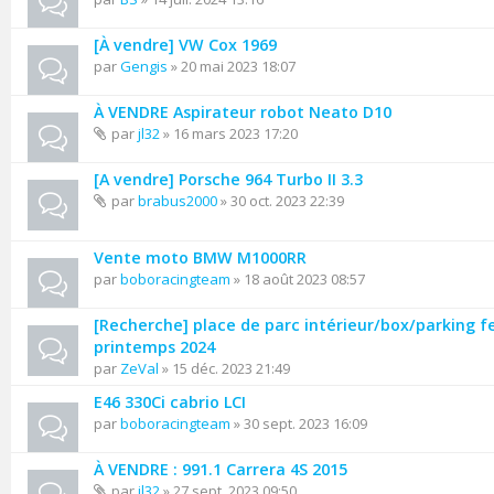
[À vendre] VW Cox 1969
par
Gengis
» 20 mai 2023 18:07
À VENDRE Aspirateur robot Neato D10
par
jl32
» 16 mars 2023 17:20
[A vendre] Porsche 964 Turbo II 3.3
par
brabus2000
» 30 oct. 2023 22:39
Vente moto BMW M1000RR
par
boboracingteam
» 18 août 2023 08:57
[Recherche] place de parc intérieur/box/parking f
printemps 2024
par
ZeVal
» 15 déc. 2023 21:49
E46 330Ci cabrio LCI
par
boboracingteam
» 30 sept. 2023 16:09
À VENDRE : 991.1 Carrera 4S 2015
par
jl32
» 27 sept. 2023 09:50