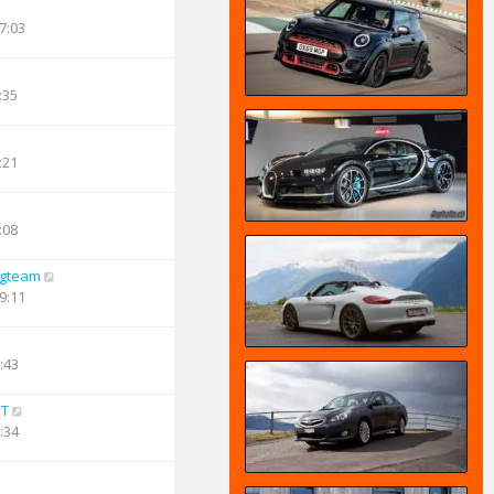
7:03
:35
:21
:08
ngteam
9:11
:43
PT
:34