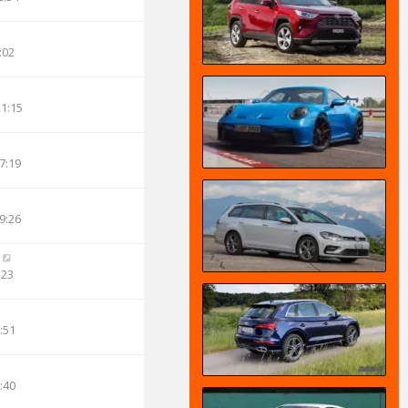
:02
21:15
7:19
9:26
:23
:51
:40