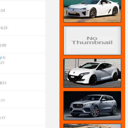
:24
16:23
1:00
oy
:21
8:51
:11
8:17