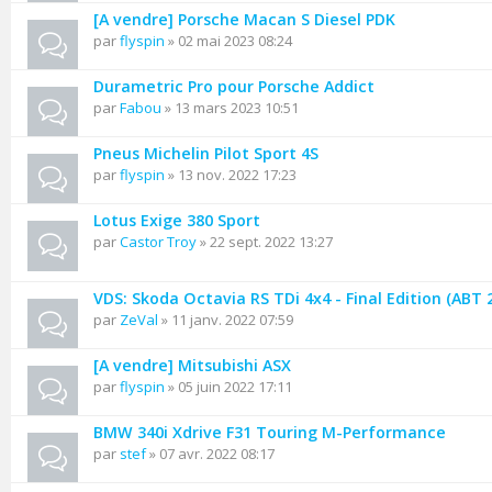
[A vendre] Porsche Macan S Diesel PDK
par
flyspin
» 02 mai 2023 08:24
Durametric Pro pour Porsche Addict
par
Fabou
» 13 mars 2023 10:51
Pneus Michelin Pilot Sport 4S
par
flyspin
» 13 nov. 2022 17:23
Lotus Exige 380 Sport
par
Castor Troy
» 22 sept. 2022 13:27
VDS: Skoda Octavia RS TDi 4x4 - Final Edition (ABT 
par
ZeVal
» 11 janv. 2022 07:59
[A vendre] Mitsubishi ASX
par
flyspin
» 05 juin 2022 17:11
BMW 340i Xdrive F31 Touring M-Performance
par
stef
» 07 avr. 2022 08:17