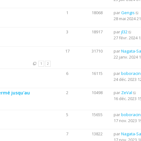
1
18068
par
Gengis
28 mai 2024 21
3
18917
par
jl32
27 févr. 2024 1
17
31710
par
Nagata-S
22 janv. 2024 
1
2
6
16115
par
boboraci
24 déc. 2023 1
ermé jusqu'au
2
10498
par
ZeVal
16 déc. 2023 1
5
15655
par
boboraci
17 nov. 2023 1
7
13822
par
Nagata-S
17 nov. 2023 1