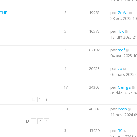
0CHF
8
19983
par
ZeVal
28 oct. 2025 10
5
16573
par
rbk
13 juin 2025 21
2
67197
par
stef
04 avr. 2025 1
4
20653
par
zo
05 mars 2025 
17
34303
par
Gengis
04 déc. 2024 0
1
2
30
40682
par
Yvan
11 nov. 2024 0
1
2
3
3
13039
par
BS
23 juil. 2024 07