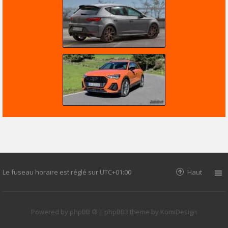
Le fuseau horaire est réglé sur
UTC+01:00
Haut
Powered by
phpBB ®
| phpBB3 theme by
KomiDesign