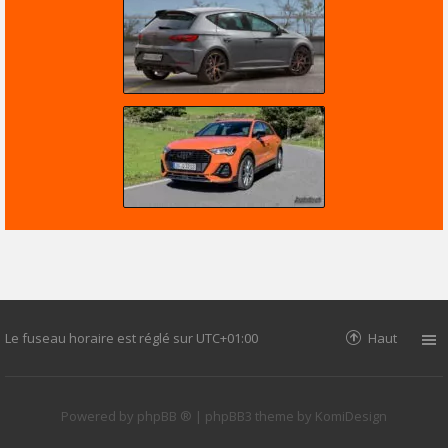
Le fuseau horaire est réglé sur
UTC+01:00
Haut
Powered by
phpBB ®
| phpBB3 theme by
KomiDesign