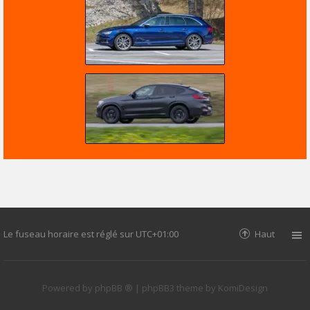
Le fuseau horaire est réglé sur
UTC+01:00
Haut
Powered by
phpBB ®
| phpBB3 theme by
KomiDesign