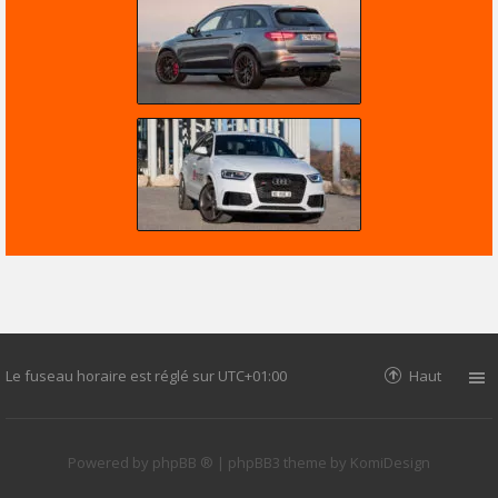
Le fuseau horaire est réglé sur
UTC+01:00
Haut
Powered by
phpBB ®
| phpBB3 theme by
KomiDesign