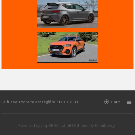
Le fuseau horaire est réglé sur
UTC+01:00
Haut
Powered by
phpBB ®
| phpBB3 theme by
KomiDesign