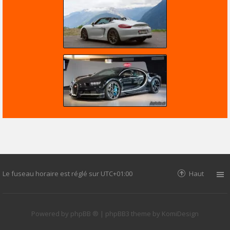
Le fuseau horaire est réglé sur
UTC+01:00
Haut
Powered by
phpBB ®
| phpBB3 theme by
KomiDesign