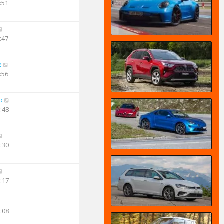
:51
:47
e
:56
o
9:48
6:30
2:17
9:08