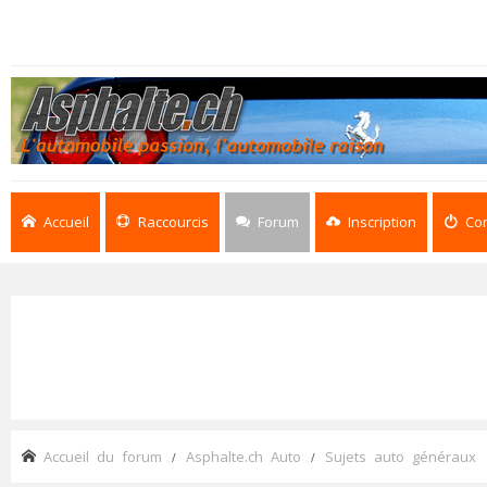
Accueil
Raccourcis
Forum
Inscription
Co
Accueil du forum
Asphalte.ch Auto
Sujets auto généraux