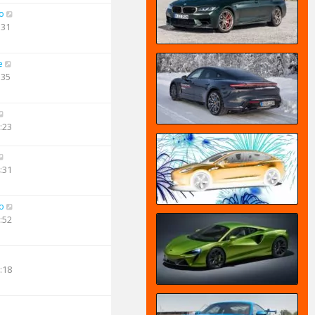
o
:31
e
:35
:23
:31
o
:52
:18