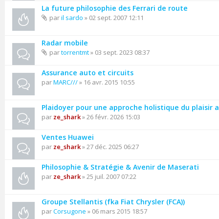
La future philosophie des Ferrari de route
par
il sardo
» 02 sept. 2007 12:11
Radar mobile
par
torrentmt
» 03 sept. 2023 08:37
Assurance auto et circuits
par
MARC///
» 16 avr. 2015 10:55
Plaidoyer pour une approche holistique du plaisir
par
ze_shark
» 26 févr. 2026 15:03
Ventes Huawei
par
ze_shark
» 27 déc. 2025 06:27
Philosophie & Stratégie & Avenir de Maserati
par
ze_shark
» 25 juil. 2007 07:22
Groupe Stellantis (fka Fiat Chrysler (FCA))
par
Corsugone
» 06 mars 2015 18:57