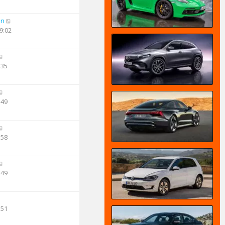
an
9:02
:35
:49
:58
:49
:51