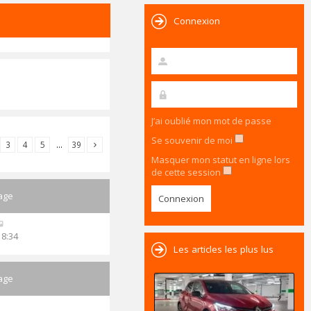
Connexion
J’ai oublié mon mot de passe
Se souvenir de moi
3
4
5
…
39
Masquer mon statut en ligne lors
de cette session
age
18:34
Les articles les plus lus
age