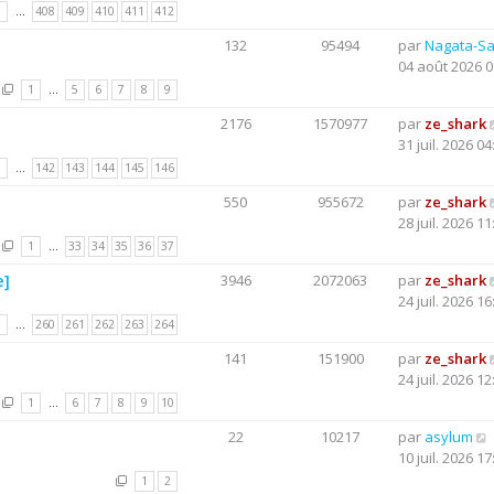
1
…
408
409
410
411
412
132
95494
par
Nagata-S
04 août 2026 0
1
…
5
6
7
8
9
2176
1570977
par
ze_shark
31 juil. 2026 04
1
…
142
143
144
145
146
550
955672
par
ze_shark
28 juil. 2026 11
1
…
33
34
35
36
37
e]
3946
2072063
par
ze_shark
24 juil. 2026 16
1
…
260
261
262
263
264
141
151900
par
ze_shark
24 juil. 2026 12
1
…
6
7
8
9
10
22
10217
par
asylum
10 juil. 2026 17
1
2