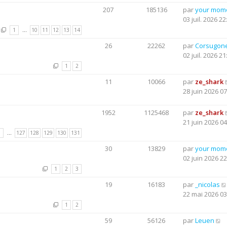
207
185136
par
your mom
03 juil. 2026 22
1
…
10
11
12
13
14
26
22262
par
Corsugon
02 juil. 2026 21
1
2
11
10066
par
ze_shark
28 juin 2026 07
1952
1125468
par
ze_shark
21 juin 2026 04
1
…
127
128
129
130
131
30
13829
par
your mom
02 juin 2026 22
1
2
3
19
16183
par
_nicolas
22 mai 2026 03
1
2
59
56126
par
Leuen