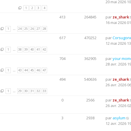
20 mai 2026 10
1
2
3
4
413
264845
par
ze_shark
16 mai 2026 01
1
…
24
25
26
27
28
617
470252
par
Corsugon
12 mai 2026 13
1
…
38
39
40
41
42
704
362905
par
your mom
28 avr. 2026 1
1
…
43
44
45
46
47
494
540636
par
ze_shark
26 avr. 2026 0
1
…
29
30
31
32
33
0
2566
par
ze_shark
26 avr. 2026 0
3
2938
par
asylum
12 avr. 2026 1