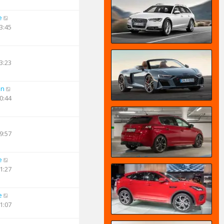
e
3:45
3:23
an
0:44
9:57
e
1:27
e
1:07