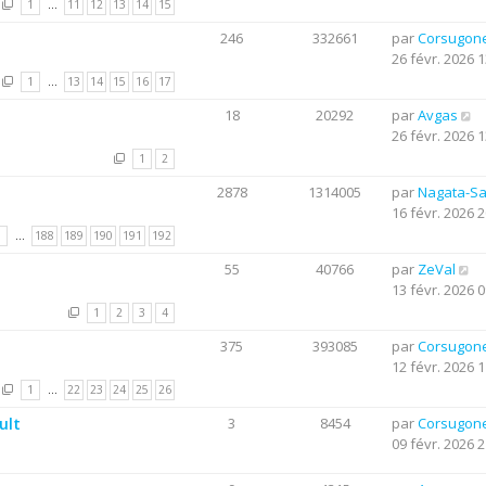
1
…
11
12
13
14
15
246
332661
par
Corsugon
26 févr. 2026 1
1
…
13
14
15
16
17
18
20292
par
Avgas
26 févr. 2026 1
1
2
2878
1314005
par
Nagata-S
16 févr. 2026 2
1
…
188
189
190
191
192
55
40766
par
ZeVal
13 févr. 2026 0
1
2
3
4
375
393085
par
Corsugon
12 févr. 2026 1
1
…
22
23
24
25
26
ult
3
8454
par
Corsugon
09 févr. 2026 2