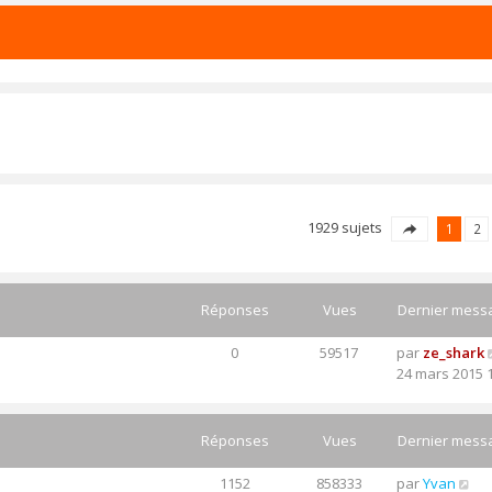
1929 sujets
1
2
Réponses
Vues
Dernier mess
0
59517
par
ze_shark
24 mars 2015 
Réponses
Vues
Dernier mess
1152
858333
par
Yvan