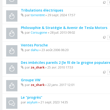
Tribulations électriques
par
torrentmt
» 29 sept. 2024 17:57
Philosophie & Stratégie & Avenir de Tesla Motors
par
Corsugone
» 28 juil. 2013 09:02
Ventes Porsche
par
dahu
» 23 août 2006 06:20
Des imbéciles pareils 2 [le fil de la grogne populair
par
ze_shark
» 25 avr. 2010 17:53
Groupe VW
par
ze_shark
» 22 janv. 2017 12:01
Le "progrès"
par
asylum
» 21 sept. 2023 14:35