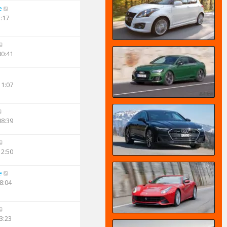
e
3:17
00:41
11:07
08:39
12:50
e
8:04
3:23