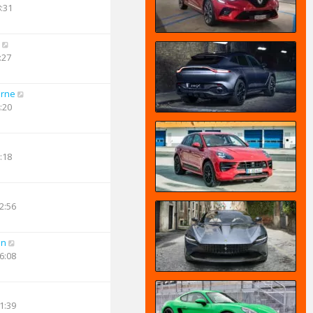
8:31
:27
arne
:20
:18
2:56
an
6:08
1:39