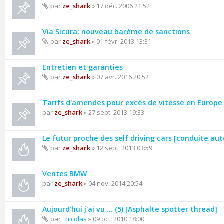
par
ze_shark
» 17 déc. 2006 21:52
Via Sicura: nouveau barème de sanctions
par
ze_shark
» 01 févr. 2013 13:31
Entretien et garanties
par
ze_shark
» 07 avr. 2016 20:52
Tarifs d'amendes pour excès de vitesse en Europe
par
ze_shark
» 27 sept. 2013 19:33
Le futur proche des self driving cars [conduite a
par
ze_shark
» 12 sept. 2013 03:59
Ventes BMW
par
ze_shark
» 04 nov. 2014 20:54
Aujourd'hui j'ai vu ... (5) [Asphalte spotter thread]
par
_nicolas
» 09 oct. 2010 18:00