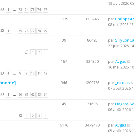
13 avr. 2026 0
1
…
73
74
75
76
77
1179
800246
par
Philippe47
08 oct. 2025 15
1
…
75
76
77
78
79
39
86495
par
SillyConC
22 juin 2025 14
1
2
3
167
324350
par
Avgas
16 mai 2025 10
1
…
8
9
10
11
12
utonome]
946
1209765
par
_nicolas
07 août 2026 1
1
…
60
61
62
63
64
45
21696
par
Nagata-S
06 août 2026 1
1
2
3
4
6176
3479470
par
Avgas
05 août 2026 1