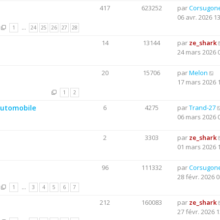
417
623252
par
Corsugon
06 avr. 2026 1
1
…
24
25
26
27
28
14
13144
par
ze_shark
24 mars 2026 
20
15706
par
Melon
17 mars 2026 
1
2
 automobile
6
4275
par
Trand-27
06 mars 2026 
2
3303
par
ze_shark
01 mars 2026 
96
111332
par
Corsugon
28 févr. 2026 0
1
…
3
4
5
6
7
212
160083
par
ze_shark
27 févr. 2026 1