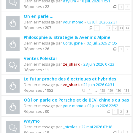
Dernier message par
asylum
«
10 juil. 2026 17:51
Réponses :
22
1
2
On en parle ...
Dernier message par
your momo
«
03 juil. 2026 22:31
Réponses :
207
1
…
11
12
13
14
Philosophie & Stratégie & Avenir d'Alpine
Dernier message par
Corsugone
«
02 juil. 2026 21:35
Réponses :
26
1
2
Ventes Polestar
Dernier message par
ze_shark
«
28 juin 2026 07:23
Réponses :
11
Le futur proche des électriques et hybrides
Dernier message par
ze_shark
«
21 juin 2026 04:31
Réponses :
1952
1
…
128
129
130
131
Où l'on parle de Porsche et de BEV, chinois ou pas
Dernier message par
your momo
«
02 juin 2026 22:52
Réponses :
30
1
2
3
Waymo
Dernier message par
_nicolas
«
22 mai 2026 03:18
Réponses :
19
1
2