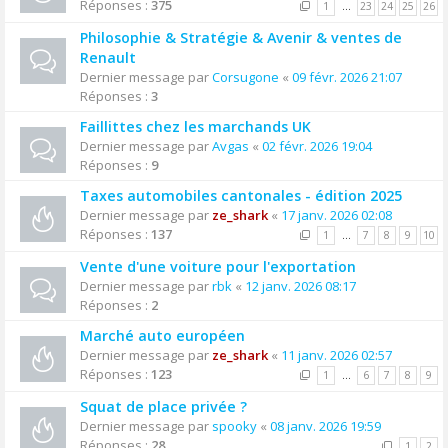
Réponses :
375
1
…
23
24
25
26
Philosophie & Stratégie & Avenir & ventes de
Renault
Dernier message par
Corsugone
«
09 févr. 2026 21:07
Réponses :
3
Faillittes chez les marchands UK
Dernier message par
Avgas
«
02 févr. 2026 19:04
Réponses :
9
Taxes automobiles cantonales - édition 2025
Dernier message par
ze_shark
«
17 janv. 2026 02:08
Réponses :
137
1
…
7
8
9
10
Vente d'une voiture pour l'exportation
Dernier message par
rbk
«
12 janv. 2026 08:17
Réponses :
2
Marché auto européen
Dernier message par
ze_shark
«
11 janv. 2026 02:57
Réponses :
123
1
…
6
7
8
9
Squat de place privée ?
Dernier message par
spooky
«
08 janv. 2026 19:59
Réponses :
28
1
2