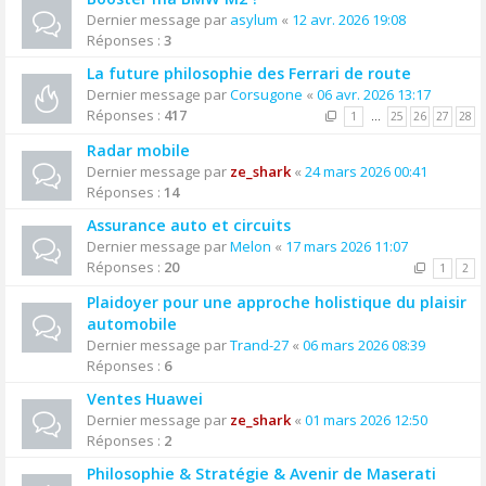
Dernier message par
asylum
«
12 avr. 2026 19:08
Réponses :
3
La future philosophie des Ferrari de route
Dernier message par
Corsugone
«
06 avr. 2026 13:17
Réponses :
417
1
…
25
26
27
28
Radar mobile
Dernier message par
ze_shark
«
24 mars 2026 00:41
Réponses :
14
Assurance auto et circuits
Dernier message par
Melon
«
17 mars 2026 11:07
Réponses :
20
1
2
Plaidoyer pour une approche holistique du plaisir
automobile
Dernier message par
Trand-27
«
06 mars 2026 08:39
Réponses :
6
Ventes Huawei
Dernier message par
ze_shark
«
01 mars 2026 12:50
Réponses :
2
Philosophie & Stratégie & Avenir de Maserati