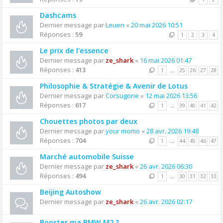
Dashcams
Dernier message par
Leuen
«
20 mai 2026 10:51
Réponses :
59
1
2
3
4
Le prix de l'essence
Dernier message par
ze_shark
«
16 mai 2026 01:47
Réponses :
413
1
…
25
26
27
28
Philosophie & Stratégie & Avenir de Lotus
Dernier message par
Corsugone
«
12 mai 2026 13:56
Réponses :
617
1
…
39
40
41
42
Chouettes photos par deux
Dernier message par
your momo
«
28 avr. 2026 19:48
Réponses :
704
1
…
44
45
46
47
Marché automobile Suisse
Dernier message par
ze_shark
«
26 avr. 2026 06:30
Réponses :
494
1
…
30
31
32
33
Beijing Autoshow
Dernier message par
ze_shark
«
26 avr. 2026 02:17
Booster ma BMW M2 ?