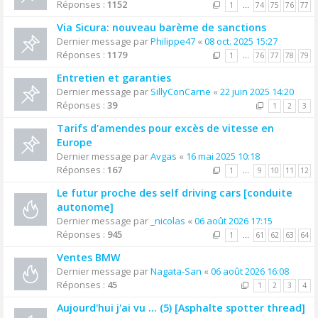
Réponses :
1152
1
…
74
75
76
77
Via Sicura: nouveau barème de sanctions
Dernier message par
Philippe47
«
08 oct. 2025 15:27
Réponses :
1179
1
…
76
77
78
79
Entretien et garanties
Dernier message par
SillyConCarne
«
22 juin 2025 14:20
Réponses :
39
1
2
3
Tarifs d'amendes pour excès de vitesse en
Europe
Dernier message par
Avgas
«
16 mai 2025 10:18
Réponses :
167
1
…
9
10
11
12
Le futur proche des self driving cars [conduite
autonome]
Dernier message par
_nicolas
«
06 août 2026 17:15
Réponses :
945
1
…
61
62
63
64
Ventes BMW
Dernier message par
Nagata-San
«
06 août 2026 16:08
Réponses :
45
1
2
3
4
Aujourd'hui j'ai vu ... (5) [Asphalte spotter thread]