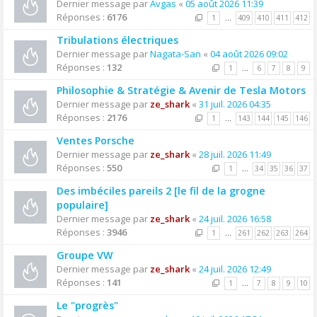
Dernier message par
Avgas
«
05 août 2026 11:39
Réponses :
6176
1
…
409
410
411
412
Tribulations électriques
Dernier message par
Nagata-San
«
04 août 2026 09:02
Réponses :
132
1
…
6
7
8
9
Philosophie & Stratégie & Avenir de Tesla Motors
Dernier message par
ze_shark
«
31 juil. 2026 04:35
Réponses :
2176
1
…
143
144
145
146
Ventes Porsche
Dernier message par
ze_shark
«
28 juil. 2026 11:49
Réponses :
550
1
…
34
35
36
37
Des imbéciles pareils 2 [le fil de la grogne
populaire]
Dernier message par
ze_shark
«
24 juil. 2026 16:58
Réponses :
3946
1
…
261
262
263
264
Groupe VW
Dernier message par
ze_shark
«
24 juil. 2026 12:49
Réponses :
141
1
…
7
8
9
10
Le "progrès"