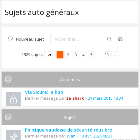
Sujets auto généraux
Nouveau sujet
Rechercher
1929 sujets
1
2
3
4
5
…
39
Annonces
Via Sicura: le hub
Dernier message par
ze_shark
«
24 mars 2015 18:34
Sujets
Politique vaudoise de sécurité routière
Dernier message par
Yvan
«
13 avr. 2026 08:31