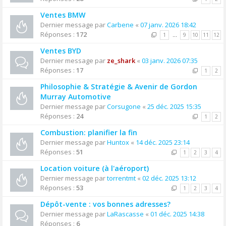
Ventes BMW
Dernier message par
Carbene
«
07 janv. 2026 18:42
Réponses :
172
1
…
9
10
11
12
Ventes BYD
Dernier message par
ze_shark
«
03 janv. 2026 07:35
Réponses :
17
1
2
Philosophie & Stratégie & Avenir de Gordon
Murray Automotive
Dernier message par
Corsugone
«
25 déc. 2025 15:35
Réponses :
24
1
2
Combustion: planifier la fin
Dernier message par
Huntox
«
14 déc. 2025 23:14
Réponses :
51
1
2
3
4
Location voiture (à l'aéroport)
Dernier message par
torrentmt
«
02 déc. 2025 13:12
Réponses :
53
1
2
3
4
Dépôt-vente : vos bonnes adresses?
Dernier message par
LaRascasse
«
01 déc. 2025 14:38
Réponses :
6