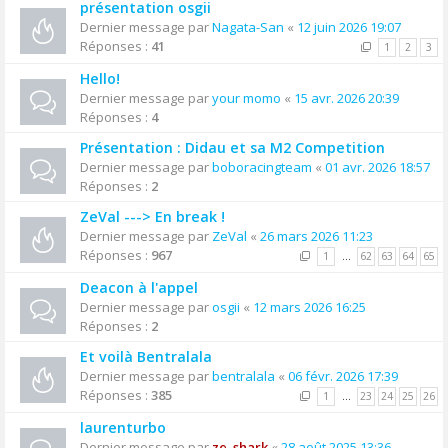
présentation osgii
Dernier message par
Nagata-San
«
12 juin 2026 19:07
Réponses :
41
1
2
3
Hello!
Dernier message par
your momo
«
15 avr. 2026 20:39
Réponses :
4
Présentation : Didau et sa M2 Competition
Dernier message par
boboracingteam
«
01 avr. 2026 18:57
Réponses :
2
ZeVal ---> En break !
Dernier message par
ZeVal
«
26 mars 2026 11:23
Réponses :
967
1
…
62
63
64
65
Deacon à l'appel
Dernier message par
osgii
«
12 mars 2026 16:25
Réponses :
2
Et voilà Bentralala
Dernier message par
bentralala
«
06 févr. 2026 17:39
Réponses :
385
1
…
23
24
25
26
laurenturbo
Dernier message par
ze_shark
«
28 août 2025 13:36