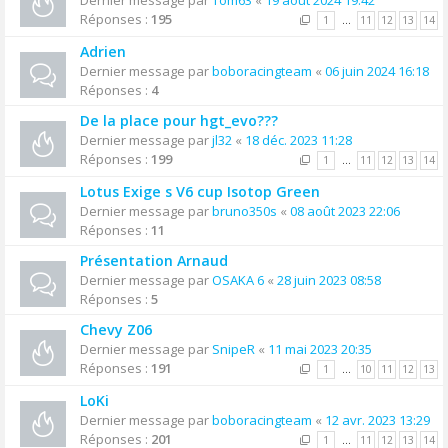
Dernier message par
Tom63
«
19 août 2024 19:42
Réponses :
195
1
…
11
12
13
14
Adrien
Dernier message par
boboracingteam
«
06 juin 2024 16:18
Réponses :
4
De la place pour hgt_evo???
Dernier message par
jl32
«
18 déc. 2023 11:28
Réponses :
199
1
…
11
12
13
14
Lotus Exige s V6 cup Isotop Green
Dernier message par
bruno350s
«
08 août 2023 22:06
Réponses :
11
Présentation Arnaud
Dernier message par
OSAKA 6
«
28 juin 2023 08:58
Réponses :
5
Chevy Z06
Dernier message par
SnipeR
«
11 mai 2023 20:35
Réponses :
191
1
…
10
11
12
13
LoKi
Dernier message par
boboracingteam
«
12 avr. 2023 13:29
Réponses :
201
1
…
11
12
13
14