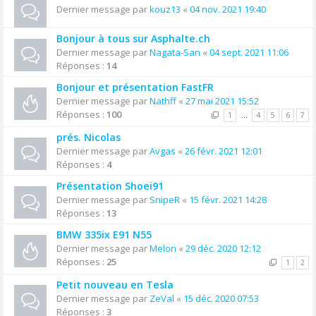
Dernier message par
kouz13
«
04 nov. 2021 19:40
Bonjour à tous sur Asphalte.ch
Dernier message par
Nagata-San
«
04 sept. 2021 11:06
Réponses :
14
Bonjour et présentation FastFR
Dernier message par
Nathff
«
27 mai 2021 15:52
Réponses :
100
1
…
4
5
6
7
prés. Nicolas
Dernier message par
Avgas
«
26 févr. 2021 12:01
Réponses :
4
Présentation Shoei91
Dernier message par
SnipeR
«
15 févr. 2021 14:28
Réponses :
13
BMW 335ix E91 N55
Dernier message par
Melon
«
29 déc. 2020 12:12
Réponses :
25
1
2
Petit nouveau en Tesla
Dernier message par
ZeVal
«
15 déc. 2020 07:53
Réponses :
3