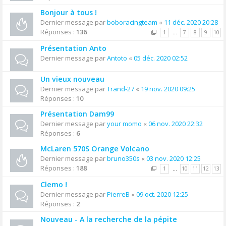
Bonjour à tous !
Dernier message par
boboracingteam
«
11 déc. 2020 20:28
Réponses :
136
1
…
7
8
9
10
Présentation Anto
Dernier message par
Antoto
«
05 déc. 2020 02:52
Un vieux nouveau
Dernier message par
Trand-27
«
19 nov. 2020 09:25
Réponses :
10
Présentation Dam99
Dernier message par
your momo
«
06 nov. 2020 22:32
Réponses :
6
McLaren 570S Orange Volcano
Dernier message par
bruno350s
«
03 nov. 2020 12:25
Réponses :
188
1
…
10
11
12
13
Clemo !
Dernier message par
PierreB
«
09 oct. 2020 12:25
Réponses :
2
Nouveau - A la recherche de la pépite