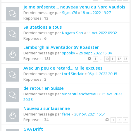
Je me présente... nouveau venu du Nord Vaudois
Dernier message par
Sigma76
«
18 oct. 2022 19:27
Réponses :
13
Salutations a tous
Dernier message par
Nagata-San
«
11 oct. 2022 09:32
Réponses :
6
Lamborghini Aventador SV Roadster
Dernier message par
spooky
«
29 sept. 2022 15:04
Réponses :
181
1
…
10
11
12
13
Avec un peu de retard....Mille excuses
Dernier message par
Lord Sinclair
«
06 juil. 2022 20:15
Réponses :
2
de retour en Suisse
Dernier message par
VincentBlancheteau
«
15 avr. 2022
20:58
Nouveau sur lausanne
Dernier message par
fene
«
30 nov. 2021 15:51
Réponses :
34
1
2
3
GVA Drift