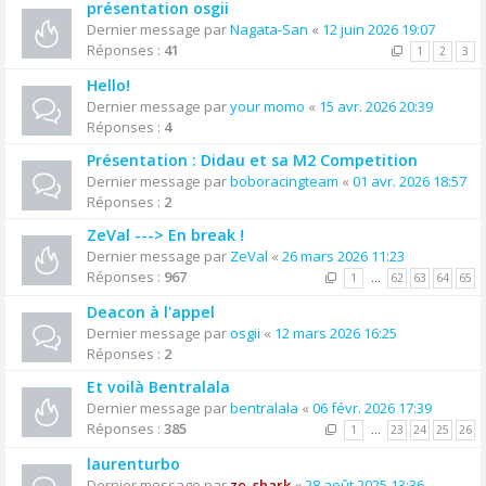
présentation osgii
Dernier message par
Nagata-San
«
12 juin 2026 19:07
Réponses :
41
1
2
3
Hello!
Dernier message par
your momo
«
15 avr. 2026 20:39
Réponses :
4
Présentation : Didau et sa M2 Competition
Dernier message par
boboracingteam
«
01 avr. 2026 18:57
Réponses :
2
ZeVal ---> En break !
Dernier message par
ZeVal
«
26 mars 2026 11:23
Réponses :
967
1
…
62
63
64
65
Deacon à l'appel
Dernier message par
osgii
«
12 mars 2026 16:25
Réponses :
2
Et voilà Bentralala
Dernier message par
bentralala
«
06 févr. 2026 17:39
Réponses :
385
1
…
23
24
25
26
laurenturbo
Dernier message par
ze_shark
«
28 août 2025 13:36