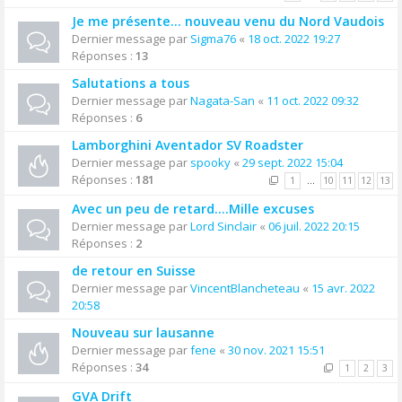
Je me présente... nouveau venu du Nord Vaudois
Dernier message par
Sigma76
«
18 oct. 2022 19:27
Réponses :
13
Salutations a tous
Dernier message par
Nagata-San
«
11 oct. 2022 09:32
Réponses :
6
Lamborghini Aventador SV Roadster
Dernier message par
spooky
«
29 sept. 2022 15:04
Réponses :
181
1
…
10
11
12
13
Avec un peu de retard....Mille excuses
Dernier message par
Lord Sinclair
«
06 juil. 2022 20:15
Réponses :
2
de retour en Suisse
Dernier message par
VincentBlancheteau
«
15 avr. 2022
20:58
Nouveau sur lausanne
Dernier message par
fene
«
30 nov. 2021 15:51
Réponses :
34
1
2
3
GVA Drift