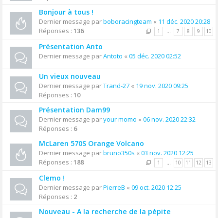
Bonjour à tous !
Dernier message par
boboracingteam
«
11 déc. 2020 20:28
Réponses :
136
1
…
7
8
9
10
Présentation Anto
Dernier message par
Antoto
«
05 déc. 2020 02:52
Un vieux nouveau
Dernier message par
Trand-27
«
19 nov. 2020 09:25
Réponses :
10
Présentation Dam99
Dernier message par
your momo
«
06 nov. 2020 22:32
Réponses :
6
McLaren 570S Orange Volcano
Dernier message par
bruno350s
«
03 nov. 2020 12:25
Réponses :
188
1
…
10
11
12
13
Clemo !
Dernier message par
PierreB
«
09 oct. 2020 12:25
Réponses :
2
Nouveau - A la recherche de la pépite