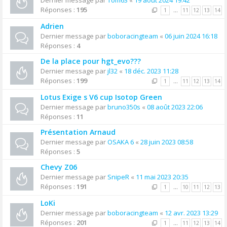
Dernier message par
Tom63
«
19 août 2024 19:42
Réponses :
195
1
…
11
12
13
14
Adrien
Dernier message par
boboracingteam
«
06 juin 2024 16:18
Réponses :
4
De la place pour hgt_evo???
Dernier message par
jl32
«
18 déc. 2023 11:28
Réponses :
199
1
…
11
12
13
14
Lotus Exige s V6 cup Isotop Green
Dernier message par
bruno350s
«
08 août 2023 22:06
Réponses :
11
Présentation Arnaud
Dernier message par
OSAKA 6
«
28 juin 2023 08:58
Réponses :
5
Chevy Z06
Dernier message par
SnipeR
«
11 mai 2023 20:35
Réponses :
191
1
…
10
11
12
13
LoKi
Dernier message par
boboracingteam
«
12 avr. 2023 13:29
Réponses :
201
1
…
11
12
13
14