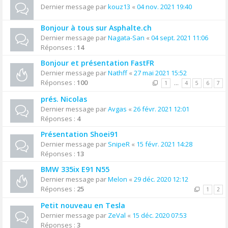
Dernier message par
kouz13
«
04 nov. 2021 19:40
Bonjour à tous sur Asphalte.ch
Dernier message par
Nagata-San
«
04 sept. 2021 11:06
Réponses :
14
Bonjour et présentation FastFR
Dernier message par
Nathff
«
27 mai 2021 15:52
Réponses :
100
1
…
4
5
6
7
prés. Nicolas
Dernier message par
Avgas
«
26 févr. 2021 12:01
Réponses :
4
Présentation Shoei91
Dernier message par
SnipeR
«
15 févr. 2021 14:28
Réponses :
13
BMW 335ix E91 N55
Dernier message par
Melon
«
29 déc. 2020 12:12
Réponses :
25
1
2
Petit nouveau en Tesla
Dernier message par
ZeVal
«
15 déc. 2020 07:53
Réponses :
3