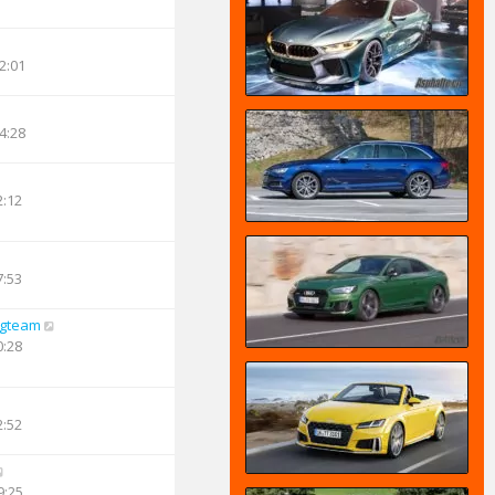
2:01
4:28
2:12
7:53
ngteam
0:28
2:52
9:25