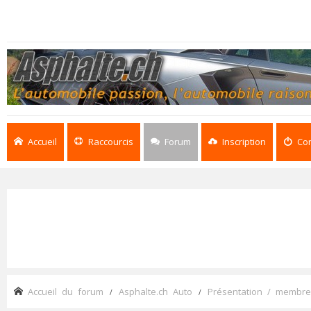
Accueil
Raccourcis
Forum
Inscription
Co
Accueil du forum
Asphalte.ch Auto
Présentation / membre