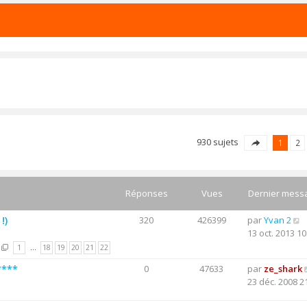
930 sujets
1
2
Réponses
Vues
Dernier mess
!)
320
426399
par
Yvan 2
13 oct. 2013 10
1
…
18
19
20
21
22
****
0
47633
par
ze_shark
23 déc. 2008 2