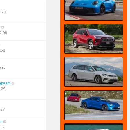
1:28
s
2:06
:58
:35
ngteam
3:29
:27
an
:32