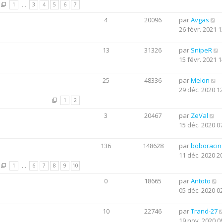
1
…
3
4
5
6
7
4
20096
par
Avgas
26 févr. 2021 1
13
31326
par
SnipeR
15 févr. 2021 1
25
48336
par
Melon
29 déc. 2020 1
1
2
3
20467
par
ZeVal
15 déc. 2020 0
136
148628
par
boboraci
11 déc. 2020 2
1
…
6
7
8
9
10
0
18665
par
Antoto
05 déc. 2020 0
10
22746
par
Trand-27
19 nov. 2020 0