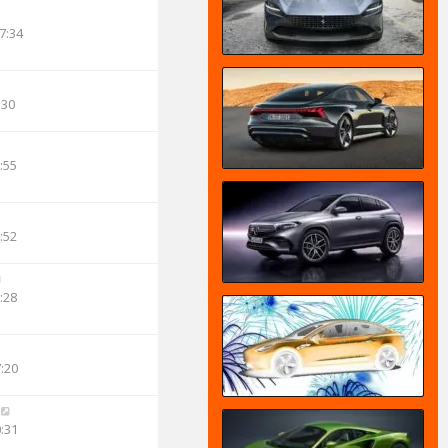
7:34
:30
:55
:52
:28
7:20
0:31