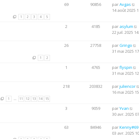
69
90856
par
Avgas
14 août 2025 1
1
2
3
4
5
2
4185
par
asylum
22 juil. 2025 14
26
27758
par
Gringo
31 mai 2025 17
1
2
1
4765
par
flyspin
31 mai 2025 12
218
203832
par
juliencor
16 mai 2025 15
1
…
11
12
13
14
15
3
9059
par
Yvan
30 avr. 2025 0
63
84946
par
Kenny#69
03 avr. 2025 1