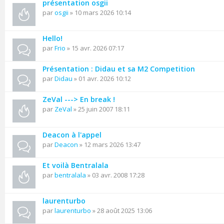
présentation osgii
par
osgii
» 10 mars 2026 10:14
Hello!
par
Frio
» 15 avr. 2026 07:17
Présentation : Didau et sa M2 Competition
par
Didau
» 01 avr. 2026 10:12
ZeVal ---> En break !
par
ZeVal
» 25 juin 2007 18:11
Deacon à l'appel
par
Deacon
» 12 mars 2026 13:47
Et voilà Bentralala
par
bentralala
» 03 avr. 2008 17:28
laurenturbo
par
laurenturbo
» 28 août 2025 13:06