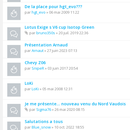
De la place pour hgt_evo???
par
hgt_evo
» 06 mai 2009 11:22
Lotus Exige s V6 cup Isotop Green
par
bruno350s
» 20 juil. 2019 22:36
Présentation Arnaud
par
Arnaut
» 27 juin 2023 07:13
Chevy Z06
par
SnipeR
» 03 juin 2017 20:54
LoKi
par
LoKi
» 05 mai 2008 12:31
Je me présente... nouveau venu du Nord Vaudois
par
Sigma76
» 26 mai 2020 08:15
Salutations a tous
par
Blue_snow
» 10 oct. 2022 18:55