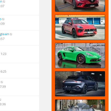
an
:07
o
0:39
ngteam
8:57
11:23
16:25
7:39
3:36