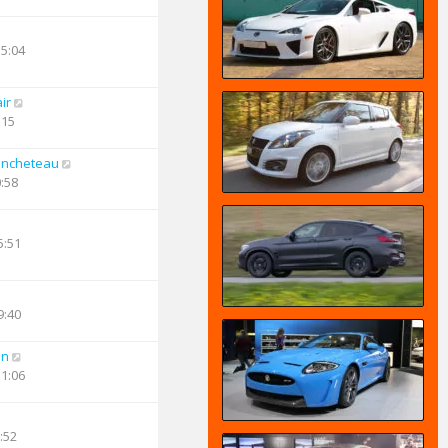
15:04
ir
:15
ancheteau
0:58
5:51
9:40
an
11:06
:52