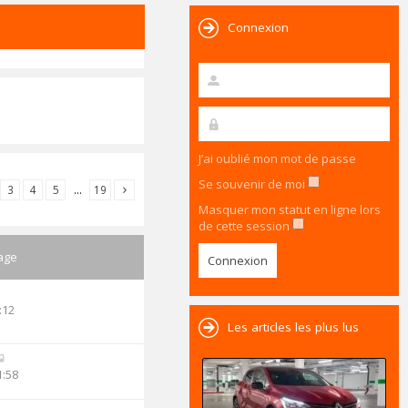
Connexion
J’ai oublié mon mot de passe
Se souvenir de moi
3
4
5
…
19
Masquer mon statut en ligne lors
de cette session
age
:12
Les articles les plus lus
1:58