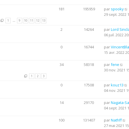
181
195959
par
spooky
29 sept. 2022 
1
…
9
10
11
12
13
2
14264
par
Lord Sincla
06 juil. 2022 20
0
16744
par
VincentBl
15 avr. 2022 2
34
58318
par
fene
30 nov. 2021 1
1
2
3
0
17508
par
kouz13
04 nov. 2021 1
14
29170
par
Nagata-S
04 sept. 2021 
100
131407
par
Nathff
27 mai 2021 15