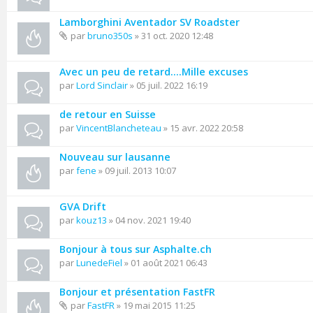
Lamborghini Aventador SV Roadster
par
bruno350s
» 31 oct. 2020 12:48
Avec un peu de retard....Mille excuses
par
Lord Sinclair
» 05 juil. 2022 16:19
de retour en Suisse
par
VincentBlancheteau
» 15 avr. 2022 20:58
Nouveau sur lausanne
par
fene
» 09 juil. 2013 10:07
GVA Drift
par
kouz13
» 04 nov. 2021 19:40
Bonjour à tous sur Asphalte.ch
par
LunedeFiel
» 01 août 2021 06:43
Bonjour et présentation FastFR
par
FastFR
» 19 mai 2015 11:25