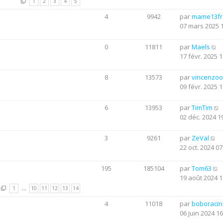
1
2
3
4
5
4
9942
par
mame13fr
07 mars 2025 
0
11811
par
Maels
17 févr. 2025 1
8
13573
par
vincenzo
09 févr. 2025 1
6
13953
par
TimTim
02 déc. 2024 1
3
9261
par
ZeVal
22 oct. 2024 07
195
185104
par
Tom63
19 août 2024 1
1
…
10
11
12
13
14
4
11018
par
boboraci
06 juin 2024 16