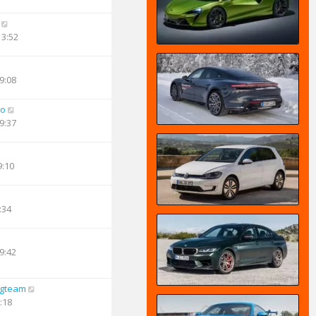
13:52
9:08
oo
9:37
9:10
:34
9:42
ngteam
:18