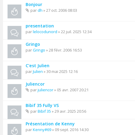
Bonjour
par
dh
» 27 oct. 2006 08:03
presentation
par
lelocodunord
» 22 juil. 2025 12:34
Gringo
par
Gringo
» 28 févr. 2006 16:53
C'est Julien
par
Julien
» 30 mai 2025 12:16
Juliencor
par
juliencor
» 05 avr. 2007 20:21
Bibif 35 Fully VS
par
Bibif 35
» 29 avr. 2025 20:56
Présentation de Kenny
par
Kenny#69
» 09 sept. 2016 14:30