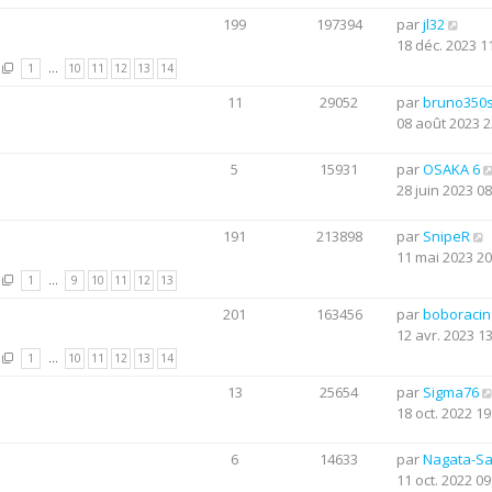
199
197394
par
jl32
18 déc. 2023 1
1
…
10
11
12
13
14
11
29052
par
bruno350
08 août 2023 2
5
15931
par
OSAKA 6
28 juin 2023 08
191
213898
par
SnipeR
11 mai 2023 20
1
…
9
10
11
12
13
201
163456
par
boboraci
12 avr. 2023 1
1
…
10
11
12
13
14
13
25654
par
Sigma76
18 oct. 2022 19
6
14633
par
Nagata-S
11 oct. 2022 09