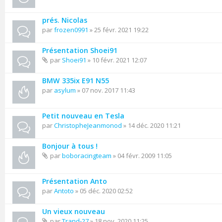
prés. Nicolas
par
frozen0991
» 25 févr. 2021 19:22
Présentation Shoei91
par
Shoei91
» 10 févr. 2021 12:07
BMW 335ix E91 N55
par
asylum
» 07 nov. 2017 11:43
Petit nouveau en Tesla
par
ChristopheJeanmonod
» 14 déc. 2020 11:21
Bonjour à tous !
par
boboracingteam
» 04 févr. 2009 11:05
Présentation Anto
par
Antoto
» 05 déc. 2020 02:52
Un vieux nouveau
par
Trand-27
» 18 nov. 2020 11:25