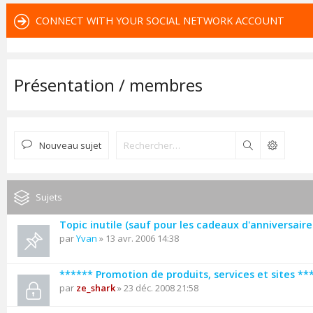
CONNECT WITH YOUR SOCIAL NETWORK ACCOUNT
Présentation / membres
Nouveau sujet
Rechercher
Sujets
Topic inutile (sauf pour les cadeaux d'anniversaire 
par
Yvan
» 13 avr. 2006 14:38
****** Promotion de produits, services et sites **
par
ze_shark
» 23 déc. 2008 21:58