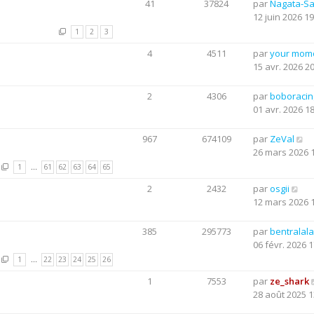
41
37824
par
Nagata-S
12 juin 2026 19
1
2
3
4
4511
par
your mom
15 avr. 2026 2
2
4306
par
boboraci
01 avr. 2026 1
967
674109
par
ZeVal
26 mars 2026 
1
…
61
62
63
64
65
2
2432
par
osgii
12 mars 2026 
385
295773
par
bentralala
06 févr. 2026 1
1
…
22
23
24
25
26
1
7553
par
ze_shark
28 août 2025 1