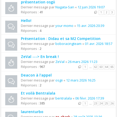
présentation osgii
Dernier message par
Nagata-San
«
12 juin 2026 19:07
Réponses :
41
1
2
3
Hello!
Dernier message par
your momo
«
15 avr. 2026 20:39
Réponses :
4
Présentation : Didau et sa M2 Competition
Dernier message par
boboracingteam
«
01 avr. 2026 18:57
Réponses :
2
ZeVal ---> En break !
Dernier message par
ZeVal
«
26 mars 2026 11:23
Réponses :
967
1
…
62
63
64
65
Deacon à l'appel
Dernier message par
osgii
«
12 mars 2026 16:25
Réponses :
2
Et voilà Bentralala
Dernier message par
bentralala
«
06 févr. 2026 17:39
Réponses :
385
1
…
23
24
25
26
laurenturbo
Dernier message par
ze_shark
«
28 août 2025 13:36