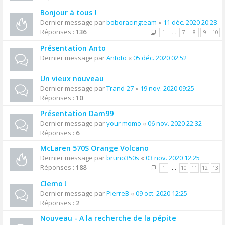
Bonjour à tous !
Dernier message par
boboracingteam
«
11 déc. 2020 20:28
Réponses :
136
1
…
7
8
9
10
Présentation Anto
Dernier message par
Antoto
«
05 déc. 2020 02:52
Un vieux nouveau
Dernier message par
Trand-27
«
19 nov. 2020 09:25
Réponses :
10
Présentation Dam99
Dernier message par
your momo
«
06 nov. 2020 22:32
Réponses :
6
McLaren 570S Orange Volcano
Dernier message par
bruno350s
«
03 nov. 2020 12:25
Réponses :
188
1
…
10
11
12
13
Clemo !
Dernier message par
PierreB
«
09 oct. 2020 12:25
Réponses :
2
Nouveau - A la recherche de la pépite