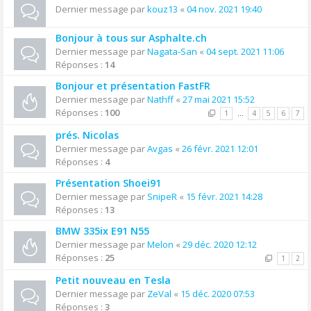
Dernier message par
kouz13
«
04 nov. 2021 19:40
Bonjour à tous sur Asphalte.ch
Dernier message par
Nagata-San
«
04 sept. 2021 11:06
Réponses :
14
Bonjour et présentation FastFR
Dernier message par
Nathff
«
27 mai 2021 15:52
Réponses :
100
1
…
4
5
6
7
prés. Nicolas
Dernier message par
Avgas
«
26 févr. 2021 12:01
Réponses :
4
Présentation Shoei91
Dernier message par
SnipeR
«
15 févr. 2021 14:28
Réponses :
13
BMW 335ix E91 N55
Dernier message par
Melon
«
29 déc. 2020 12:12
Réponses :
25
1
2
Petit nouveau en Tesla
Dernier message par
ZeVal
«
15 déc. 2020 07:53
Réponses :
3