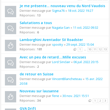
Je me présente... nouveau venu du Nord Vaudois
Dernier message par
Sigma76
«
18 oct. 2022 19:27
Réponses :
13
Salutations a tous
Dernier message par
Nagata-San
«
11 oct. 2022 09:32
Réponses :
6
Lamborghini Aventador SV Roadster
Dernier message par
spooky
«
29 sept. 2022 15:04
Réponses :
181
1
…
10
11
12
13
Avec un peu de retard....Mille excuses
Dernier message par
Lord Sinclair
«
06 juil. 2022 20:15
Réponses :
2
de retour en Suisse
Dernier message par
VincentBlancheteau
«
15 avr. 2022
20:58
Nouveau sur lausanne
Dernier message par
fene
«
30 nov. 2021 15:51
Réponses :
34
1
2
3
GVA Drift