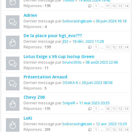
Dernier message par
Tom63
«
19 août 2024 19:42
Réponses :
195
1
…
11
12
13
14
Adrien
Dernier message par
boboracingteam
«
06 juin 2024 16:18
Réponses :
4
De la place pour hgt_evo???
Dernier message par
jl32
«
18 déc. 2023 11:28
Réponses :
199
1
…
11
12
13
14
Lotus Exige s V6 cup Isotop Green
Dernier message par
bruno350s
«
08 août 2023 22:06
Réponses :
11
Présentation Arnaud
Dernier message par
OSAKA 6
«
28 juin 2023 08:58
Réponses :
5
Chevy Z06
Dernier message par
SnipeR
«
11 mai 2023 20:35
Réponses :
191
1
…
10
11
12
13
LoKi
Dernier message par
boboracingteam
«
12 avr. 2023 13:29
Réponses :
201
1
…
11
12
13
14