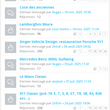
Cote des anciennes
Dernier message par
Avgas
«
16 nov. 2025 10:36
Réponses :
12
Lamborghini Miura
Dernier message par
your momo
«
14 nov. 2025 11:24
Réponses :
96
1
…
4
5
6
7
Singer Vehicle Design: restauration Porsche 911
Dernier message par
ZeVal
«
09 août 2025 09:02
Réponses :
293
1
…
17
18
19
20
Mercedes-Benz 300SL Gullwing
Dernier message par
Avgas
«
30 juil. 2025 11:41
Réponses :
17
1
2
Le Mans Classic
Dernier message par
asylum
«
07 juil. 2025 11:59
Réponses :
10
911 Classic (pré-74: E, T, S, R, ST, TR, SR, RS, RSR
etc...)
Dernier message par
Orfish
«
26 juin 2025 19:06
Réponses :
238
1
…
13
14
15
16