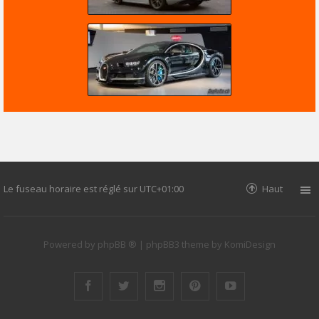
Le fuseau horaire est réglé sur
UTC+01:00
Haut
Powered by
phpBB ®
| phpBB3 theme by
KomiDesign