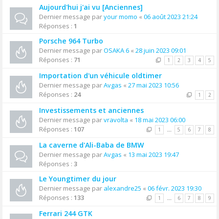
Aujourd'hui j'ai vu [Anciennes]
Dernier message par
your momo
«
06 août 2023 21:24
Réponses :
1
Porsche 964 Turbo
Dernier message par
OSAKA 6
«
28 juin 2023 09:01
Réponses :
71
1
2
3
4
5
Importation d'un véhicule oldtimer
Dernier message par
Avgas
«
27 mai 2023 10:56
Réponses :
24
1
2
Investissements et anciennes
Dernier message par
vravolta
«
18 mai 2023 06:00
Réponses :
107
1
…
5
6
7
8
La caverne d'Ali-Baba de BMW
Dernier message par
Avgas
«
13 mai 2023 19:47
Réponses :
3
Le Youngtimer du jour
Dernier message par
alexandre25
«
06 févr. 2023 19:30
Réponses :
133
1
…
6
7
8
9
Ferrari 244 GTK