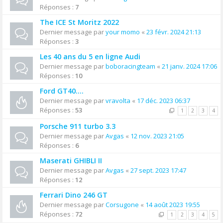
Réponses :
7
The ICE St Moritz 2022
Dernier message par
your momo
«
23 févr. 2024 21:13
Réponses :
3
Les 40 ans du 5 en ligne Audi
Dernier message par
boboracingteam
«
21 janv. 2024 17:06
Réponses :
10
Ford GT40....
Dernier message par
vravolta
«
17 déc. 2023 06:37
Réponses :
53
1
2
3
4
Porsche 911 turbo 3.3
Dernier message par
Avgas
«
12 nov. 2023 21:05
Réponses :
6
Maserati GHIBLI II
Dernier message par
Avgas
«
27 sept. 2023 17:47
Réponses :
12
Ferrari Dino 246 GT
Dernier message par
Corsugone
«
14 août 2023 19:55
Réponses :
72
1
2
3
4
5