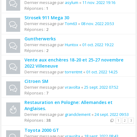
Dernier message par
asylum
«
11 nov. 2022 19:16
Réponses :
1
Strosek 911 Mega 30
Dernier message par
Tom63
«
08 nov. 2022 20:53
Réponses :
2
Guntherwerks
Dernier message par
Huntox
«
01 oct. 2022 19:22
Réponses :
2
Vente aux enchères 18-20 et 25-27 novembre
2022 Villeneuve
Dernier message par
torrentmt
«
01 oct. 2022 14:25
Citroen SM
Dernier message par
vravolta
«
25 sept. 2022 07:52
Réponses :
7
Restauration en Pologne: Allemandes et
Anglaises.
Dernier message par
grandclement
«
24 sept. 2022 09:53
Réponses :
38
1
2
3
Toyota 2000 GT
Dernier message par
vravolta
«
18 sept. 2022 08:43