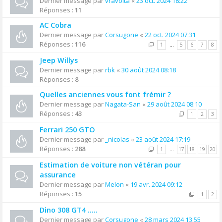
Dernier message par
vravolta
«
23 oct. 2024 18:22
Réponses :
11
AC Cobra
Dernier message par
Corsugone
«
22 oct. 2024 07:31
Réponses :
116
1
…
5
6
7
8
Jeep Willys
Dernier message par
rbk
«
30 août 2024 08:18
Réponses :
8
Quelles anciennes vous font frémir ?
Dernier message par
Nagata-San
«
29 août 2024 08:10
Réponses :
43
1
2
3
Ferrari 250 GTO
Dernier message par
_nicolas
«
23 août 2024 17:19
Réponses :
288
1
…
17
18
19
20
Estimation de voiture non vétéran pour
assurance
Dernier message par
Melon
«
19 avr. 2024 09:12
Réponses :
15
1
2
Dino 308 GT4 .....
Dernier message par
Corsugone
«
28 mars 2024 13:55