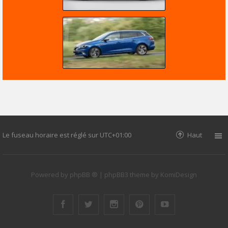
Le fuseau horaire est réglé sur
UTC+01:00
Haut
Powered by
phpBB ®
| phpBB3 theme by
KomiDesign