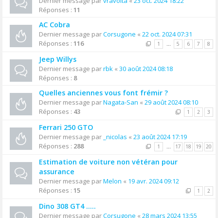
Dernier message par
vravolta
«
23 oct. 2024 18:22
Réponses :
11
AC Cobra
Dernier message par
Corsugone
«
22 oct. 2024 07:31
Réponses :
116
1
…
5
6
7
8
Jeep Willys
Dernier message par
rbk
«
30 août 2024 08:18
Réponses :
8
Quelles anciennes vous font frémir ?
Dernier message par
Nagata-San
«
29 août 2024 08:10
Réponses :
43
1
2
3
Ferrari 250 GTO
Dernier message par
_nicolas
«
23 août 2024 17:19
Réponses :
288
1
…
17
18
19
20
Estimation de voiture non vétéran pour
assurance
Dernier message par
Melon
«
19 avr. 2024 09:12
Réponses :
15
1
2
Dino 308 GT4 .....
Dernier message par
Corsugone
«
28 mars 2024 13:55