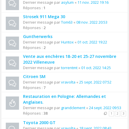
Dernier message par
asylum
«
11 nov. 2022 19:16
Réponses :
1
Strosek 911 Mega 30
Dernier message par
Tom63
«
08 nov. 2022 20:53
Réponses :
2
Guntherwerks
Dernier message par
Huntox
«
01 oct. 2022 19:22
Réponses :
2
Vente aux enchères 18-20 et 25-27 novembre
2022 Villeneuve
Dernier message par
torrentmt
«
01 oct. 2022 14:25
Citroen SM
Dernier message par
vravolta
«
25 sept. 2022 07:52
Réponses :
7
Restauration en Pologne: Allemandes et
Anglaises.
Dernier message par
grandclement
«
24 sept. 2022 09:53
Réponses :
38
1
2
3
Toyota 2000 GT
Dernier message par
vravolta
«
18 sept. 2022 08:43