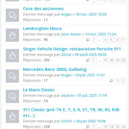
Cote des anciennes
Dernier message par
Avgas
«
16 nov. 2025 10:36
Réponses :
12
Lamborghini Miura
Dernier message par
your momo
«
14 nov. 2025 11:24
Réponses :
96
1
…
4
5
6
7
Singer Vehicle Design: restauration Porsche 911
Dernier message par
ZeVal
«
09 août 2025 09:02
Réponses :
293
1
…
17
18
19
20
Mercedes-Benz 300SL Gullwing
Dernier message par
Avgas
«
30 juil. 2025 11:41
Réponses :
17
1
2
Le Mans Classic
Dernier message par
asylum
«
07 juil. 2025 11:59
Réponses :
10
911 Classic (pré-74: E, T, S, R, ST, TR, SR, RS, RSR
etc...)
Dernier message par
Orfish
«
26 juin 2025 19:06
Réponses :
238
1
…
13
14
15
16