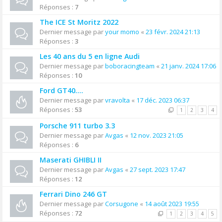
Réponses :
7
The ICE St Moritz 2022
Dernier message par
your momo
«
23 févr. 2024 21:13
Réponses :
3
Les 40 ans du 5 en ligne Audi
Dernier message par
boboracingteam
«
21 janv. 2024 17:06
Réponses :
10
Ford GT40....
Dernier message par
vravolta
«
17 déc. 2023 06:37
Réponses :
53
1
2
3
4
Porsche 911 turbo 3.3
Dernier message par
Avgas
«
12 nov. 2023 21:05
Réponses :
6
Maserati GHIBLI II
Dernier message par
Avgas
«
27 sept. 2023 17:47
Réponses :
12
Ferrari Dino 246 GT
Dernier message par
Corsugone
«
14 août 2023 19:55
Réponses :
72
1
2
3
4
5