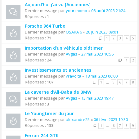
Aujourd'hui j'ai vu [Anciennes]
Dernier message par
your momo
«
06 août 2023 21:24
Réponses :
1
Porsche 964 Turbo
Dernier message par
OSAKA 6
«
28 juin 2023 09:01
Réponses :
71
1
2
3
4
5
Importation d'un véhicule oldtimer
Dernier message par
Avgas
«
27 mai 2023 10:56
Réponses :
24
1
2
Investissements et anciennes
Dernier message par
vravolta
«
18 mai 2023 06:00
Réponses :
107
1
…
5
6
7
8
La caverne d'Ali-Baba de BMW
Dernier message par
Avgas
«
13 mai 2023 19:47
Réponses :
3
Le Youngtimer du jour
Dernier message par
alexandre25
«
06 févr. 2023 19:30
Réponses :
133
1
…
6
7
8
9
Ferrari 244 GTK