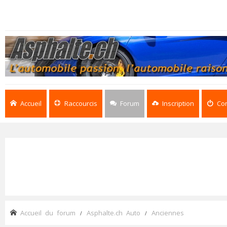
Accueil
Raccourcis
Forum
Inscription
Co
Accueil du forum
Asphalte.ch Auto
Anciennes