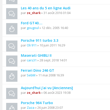
Les 40 ans du 5 en ligne Audi
par
ze_shark
» 31 août 2016 01:04
Ford GT40....
par
gougoul
» 12 déc. 2005 16:40
Porsche 911 turbo 3.3
par
Oli 911
» 10 juin 2011 16:29
Maserati GHIBLI II
par
cars31
» 28 sept. 2018 14:01
Ferrari Dino 246 GT
par
SebM
» 11 mai 2008 16:39
Aujourd'hui j'ai vu [Anciennes]
par
ze_shark
» 06 août 2023 19:38
Porsche 964 Turbo
par
Zaza
» 26 juin 2008 23:07