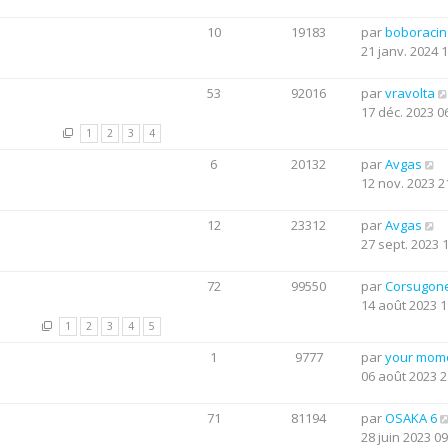
10
19183
par
boboraci
21 janv. 2024 
53
92016
par
vravolta
17 déc. 2023 0
1
2
3
4
6
20132
par
Avgas
12 nov. 2023 2
12
23312
par
Avgas
27 sept. 2023 
72
99550
par
Corsugon
14 août 2023 1
1
2
3
4
5
1
9777
par
your mom
06 août 2023 2
71
81194
par
OSAKA 6
28 juin 2023 09