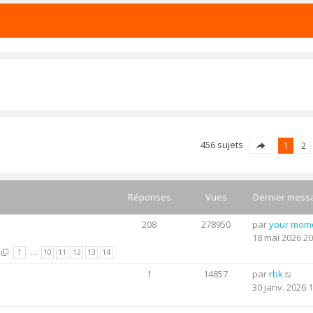
456 sujets
1
2
Réponses
Vues
Dernier mess
208
278950
par
your mom
18 mai 2026 20
1
…
10
11
12
13
14
1
14857
par
rbk
30 janv. 2026 