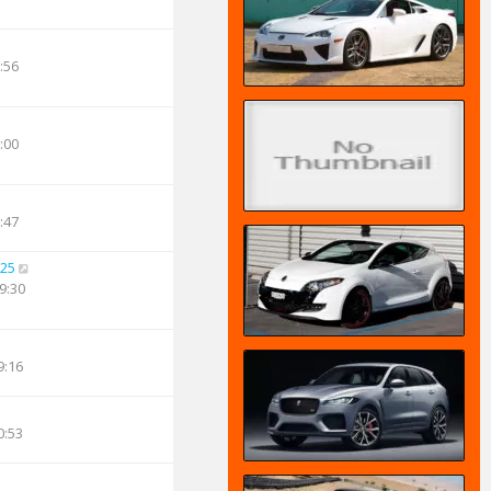
:56
:00
:47
25
9:30
9:16
0:53