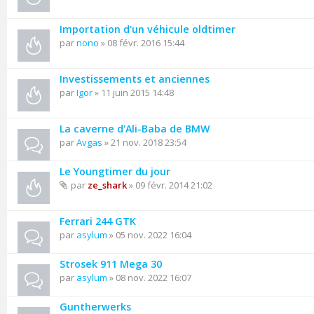
Importation d'un véhicule oldtimer
par
nono
» 08 févr. 2016 15:44
Investissements et anciennes
par
Igor
» 11 juin 2015 14:48
La caverne d'Ali-Baba de BMW
par
Avgas
» 21 nov. 2018 23:54
Le Youngtimer du jour
par
ze_shark
» 09 févr. 2014 21:02
Ferrari 244 GTK
par
asylum
» 05 nov. 2022 16:04
Strosek 911 Mega 30
par
asylum
» 08 nov. 2022 16:07
Guntherwerks