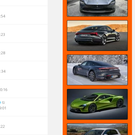
:54
:23
:28
3:34
20:16
e
9:01
:22