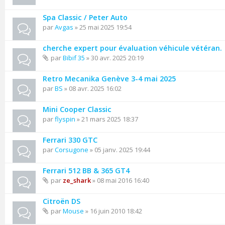
Spa Classic / Peter Auto
par
Avgas
» 25 mai 2025 19:54
cherche expert pour évaluation véhicule vétéran.
par
Bibif 35
» 30 avr. 2025 20:19
Retro Mecanika Genève 3-4 mai 2025
par
BS
» 08 avr. 2025 16:02
Mini Cooper Classic
par
flyspin
» 21 mars 2025 18:37
Ferrari 330 GTC
par
Corsugone
» 05 janv. 2025 19:44
Ferrari 512 BB & 365 GT4
par
ze_shark
» 08 mai 2016 16:40
Citroën DS
par
Mouse
» 16 juin 2010 18:42