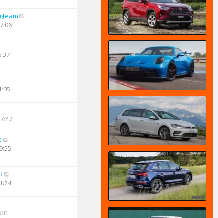
ngteam
17:06
6:37
1:05
17:47
e
9:55
o
1:24
:01