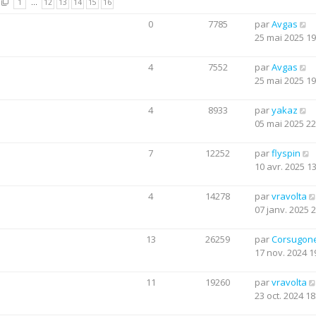
1
…
12
13
14
15
16
0
7785
par
Avgas
25 mai 2025 19
4
7552
par
Avgas
25 mai 2025 19
4
8933
par
yakaz
05 mai 2025 22
7
12252
par
flyspin
10 avr. 2025 1
4
14278
par
vravolta
07 janv. 2025 
13
26259
par
Corsugon
17 nov. 2024 1
11
19260
par
vravolta
23 oct. 2024 18