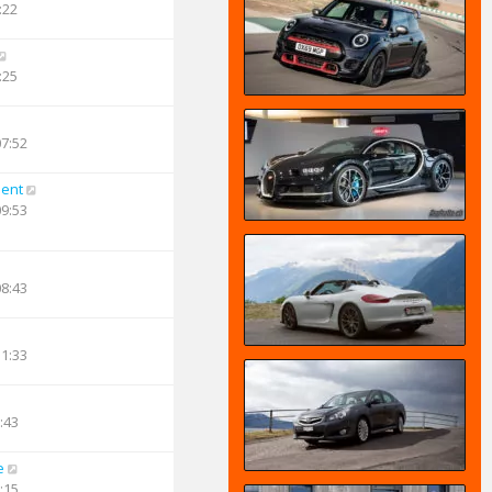
:22
:25
07:52
ent
09:53
08:43
11:33
:43
e
:15