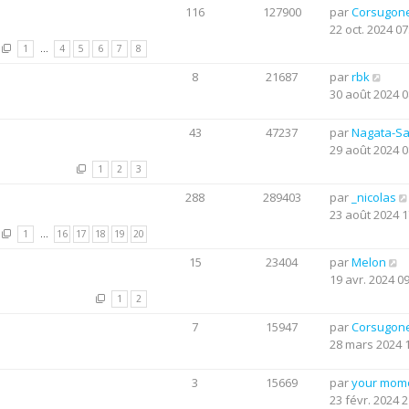
116
127900
par
Corsugon
22 oct. 2024 07
1
…
4
5
6
7
8
8
21687
par
rbk
30 août 2024 0
43
47237
par
Nagata-S
29 août 2024 0
1
2
3
288
289403
par
_nicolas
23 août 2024 1
1
…
16
17
18
19
20
15
23404
par
Melon
19 avr. 2024 0
1
2
7
15947
par
Corsugon
28 mars 2024 
3
15669
par
your mom
23 févr. 2024 2