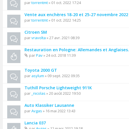
par
torrentmt
» 01 oct. 2022 17:24
Vente aux enchères 18-20 et 25-27 novembre 2022 
par
torrentmt
» 01 oct. 2022 14:25
Citroen SM
par
vravolta
» 27 avr. 2021 08:39
Restauration en Pologne: Allemandes et Anglaises.
par
Pav
» 24 oct. 2018 11:39
Toyota 2000 GT
par
asylum
» 09 sept. 2022 09:35
Tuthill Porsche Lightweight 911K
par
_nicolas
» 20 août 2022 19:50
Auto Klassiker Lausanne
par
Avgas
» 16 mai 2022 13:43
Lancia 037
par
Avgas
» 12 mars 2012 19:18