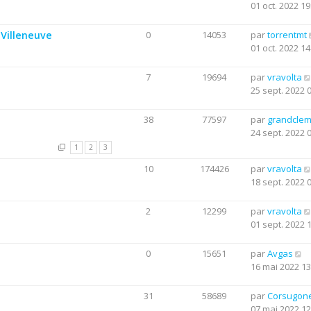
01 oct. 2022 19
Villeneuve
0
14053
par
torrentmt
01 oct. 2022 14
7
19694
par
vravolta
25 sept. 2022 
38
77597
par
grandclem
24 sept. 2022 
1
2
3
10
174426
par
vravolta
18 sept. 2022 
2
12299
par
vravolta
01 sept. 2022 
0
15651
par
Avgas
16 mai 2022 13
31
58689
par
Corsugon
07 mai 2022 12