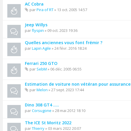
AC Cobra
par
Pira of RT
» 13 oct. 2005 14:57
Jeep Willys
par
flyspin
» 09 oct. 2023 19:36
Quelles anciennes vous font frémir ?
par
Lapin Agile
» 24 févr. 2016 18:24
Ferrari 250 GTO
par
SebM
» 06 déc. 2005 06:55
Estimation de voiture non vétéran pour assurance
par
Melon
» 27 sept. 2023 17:44
Dino 308 GT4 .....
par
Corsugone
» 28 mai 2012 18:10
The ICE St Moritz 2022
par
Thierry
» 03 mars 2022 20:07