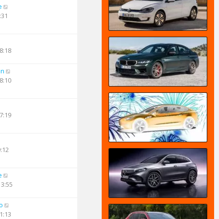
e
:31
8:18
an
8:10
7:19
9:12
e
13:55
o
1:13