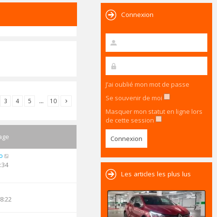
Connexion
J’ai oublié mon mot de passe
Se souvenir de moi
3
4
5
…
10
Masquer mon statut en ligne lors
de cette session
age
o
:34
Les articles les plus lus
18:22