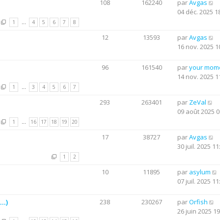
108
162240
par
Avgas
04 déc. 2025 1
1
…
4
5
6
7
8
12
13593
par
Avgas
16 nov. 2025 1
96
161540
par
your mom
14 nov. 2025 1
1
…
3
4
5
6
7
293
263401
par
ZeVal
09 août 2025 0
1
…
16
17
18
19
20
17
38727
par
Avgas
30 juil. 2025 11
1
2
10
11895
par
asylum
07 juil. 2025 11
..)
238
230267
par
Orfish
26 juin 2025 19