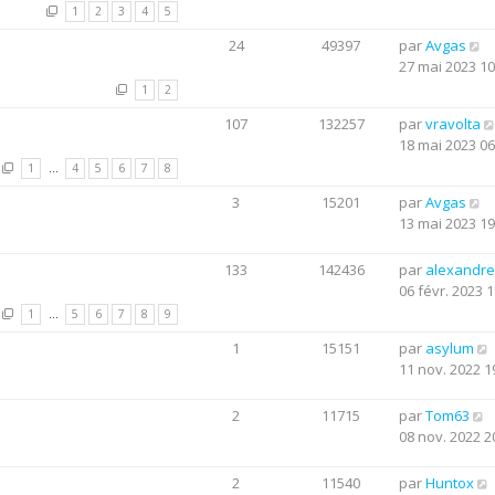
1
2
3
4
5
24
49397
par
Avgas
27 mai 2023 10
1
2
107
132257
par
vravolta
18 mai 2023 06
1
…
4
5
6
7
8
3
15201
par
Avgas
13 mai 2023 19
133
142436
par
alexandre
06 févr. 2023 1
1
…
5
6
7
8
9
1
15151
par
asylum
11 nov. 2022 1
2
11715
par
Tom63
08 nov. 2022 2
2
11540
par
Huntox