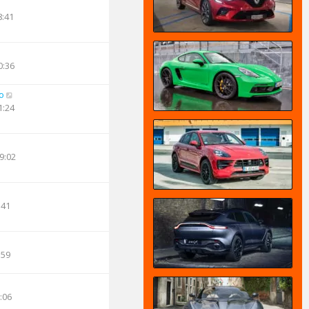
8:41
0:36
o
1:24
9:02
:41
:59
:06