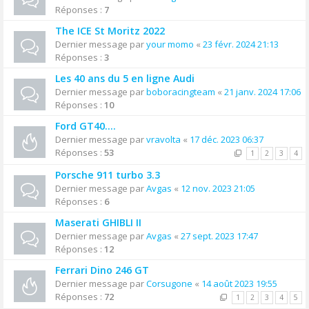
Réponses :
7
The ICE St Moritz 2022
Dernier message par
your momo
«
23 févr. 2024 21:13
Réponses :
3
Les 40 ans du 5 en ligne Audi
Dernier message par
boboracingteam
«
21 janv. 2024 17:06
Réponses :
10
Ford GT40....
Dernier message par
vravolta
«
17 déc. 2023 06:37
Réponses :
53
1
2
3
4
Porsche 911 turbo 3.3
Dernier message par
Avgas
«
12 nov. 2023 21:05
Réponses :
6
Maserati GHIBLI II
Dernier message par
Avgas
«
27 sept. 2023 17:47
Réponses :
12
Ferrari Dino 246 GT
Dernier message par
Corsugone
«
14 août 2023 19:55
Réponses :
72
1
2
3
4
5