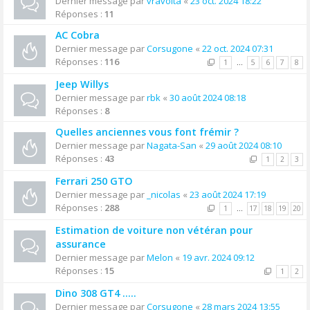
Dernier message par
vravolta
«
23 oct. 2024 18:22
Réponses :
11
AC Cobra
Dernier message par
Corsugone
«
22 oct. 2024 07:31
Réponses :
116
1
…
5
6
7
8
Jeep Willys
Dernier message par
rbk
«
30 août 2024 08:18
Réponses :
8
Quelles anciennes vous font frémir ?
Dernier message par
Nagata-San
«
29 août 2024 08:10
Réponses :
43
1
2
3
Ferrari 250 GTO
Dernier message par
_nicolas
«
23 août 2024 17:19
Réponses :
288
1
…
17
18
19
20
Estimation de voiture non vétéran pour
assurance
Dernier message par
Melon
«
19 avr. 2024 09:12
Réponses :
15
1
2
Dino 308 GT4 .....
Dernier message par
Corsugone
«
28 mars 2024 13:55