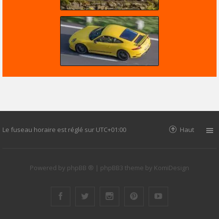
Le fuseau horaire est réglé sur
UTC+01:00
Haut
Powered by
phpBB ®
| phpBB3 theme by
KomiDesign