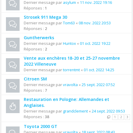
Dernier message par
asylum
«
11 nov. 2022 19:16
Réponses :
1
Strosek 911 Mega 30
Dernier message par
Tom63
«
08 nov. 2022 20:53
Réponses :
2
Guntherwerks
Dernier message par
Huntox
«
01 oct. 2022 19:22
Réponses :
2
Vente aux enchères 18-20 et 25-27 novembre
2022 Villeneuve
Dernier message par
torrentmt
«
01 oct. 2022 14:25
Citroen SM
Dernier message par
vravolta
«
25 sept. 2022 07:52
Réponses :
7
Restauration en Pologne: Allemandes et
Anglaises.
Dernier message par
grandclement
«
24 sept. 2022 09:53
Réponses :
38
1
2
3
Toyota 2000 GT
Dernier message par
vravolta
«
18 sept. 2022 08:43