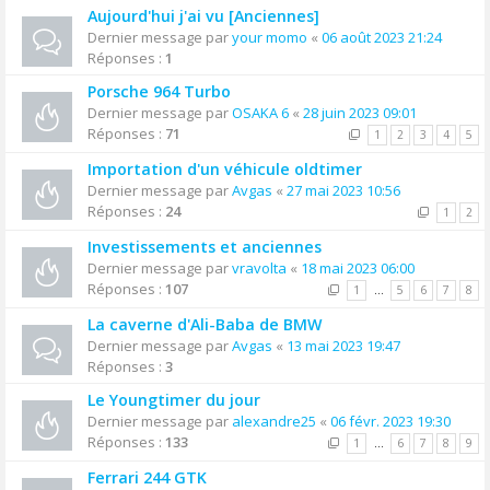
Aujourd'hui j'ai vu [Anciennes]
Dernier message par
your momo
«
06 août 2023 21:24
Réponses :
1
Porsche 964 Turbo
Dernier message par
OSAKA 6
«
28 juin 2023 09:01
Réponses :
71
1
2
3
4
5
Importation d'un véhicule oldtimer
Dernier message par
Avgas
«
27 mai 2023 10:56
Réponses :
24
1
2
Investissements et anciennes
Dernier message par
vravolta
«
18 mai 2023 06:00
Réponses :
107
1
…
5
6
7
8
La caverne d'Ali-Baba de BMW
Dernier message par
Avgas
«
13 mai 2023 19:47
Réponses :
3
Le Youngtimer du jour
Dernier message par
alexandre25
«
06 févr. 2023 19:30
Réponses :
133
1
…
6
7
8
9
Ferrari 244 GTK