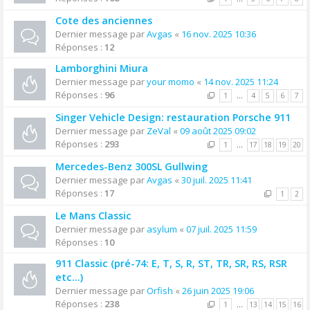
Cote des anciennes
Dernier message par
Avgas
«
16 nov. 2025 10:36
Réponses :
12
Lamborghini Miura
Dernier message par
your momo
«
14 nov. 2025 11:24
Réponses :
96
1
…
4
5
6
7
Singer Vehicle Design: restauration Porsche 911
Dernier message par
ZeVal
«
09 août 2025 09:02
Réponses :
293
1
…
17
18
19
20
Mercedes-Benz 300SL Gullwing
Dernier message par
Avgas
«
30 juil. 2025 11:41
Réponses :
17
1
2
Le Mans Classic
Dernier message par
asylum
«
07 juil. 2025 11:59
Réponses :
10
911 Classic (pré-74: E, T, S, R, ST, TR, SR, RS, RSR
etc...)
Dernier message par
Orfish
«
26 juin 2025 19:06
Réponses :
238
1
…
13
14
15
16