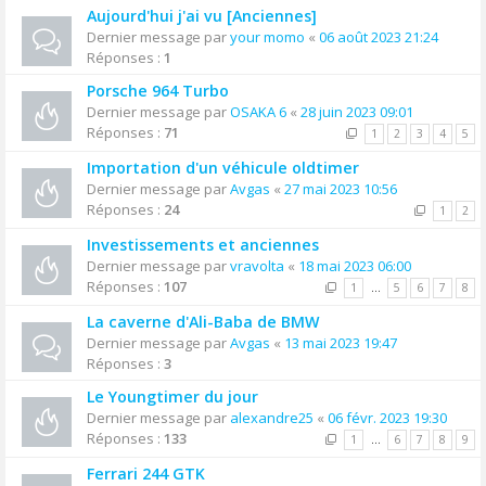
Aujourd'hui j'ai vu [Anciennes]
Dernier message par
your momo
«
06 août 2023 21:24
Réponses :
1
Porsche 964 Turbo
Dernier message par
OSAKA 6
«
28 juin 2023 09:01
Réponses :
71
1
2
3
4
5
Importation d'un véhicule oldtimer
Dernier message par
Avgas
«
27 mai 2023 10:56
Réponses :
24
1
2
Investissements et anciennes
Dernier message par
vravolta
«
18 mai 2023 06:00
Réponses :
107
1
…
5
6
7
8
La caverne d'Ali-Baba de BMW
Dernier message par
Avgas
«
13 mai 2023 19:47
Réponses :
3
Le Youngtimer du jour
Dernier message par
alexandre25
«
06 févr. 2023 19:30
Réponses :
133
1
…
6
7
8
9
Ferrari 244 GTK