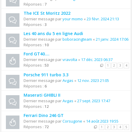
Réponses :
7
The ICE St Moritz 2022
Dernier message par
your momo
«
23 févr. 2024 21:13
Réponses :
3
Les 40 ans du 5 en ligne Audi
Dernier message par
boboracingteam
«
21 janv. 2024 17:06
Réponses :
10
Ford GT40....
Dernier message par
vravolta
«
17 déc. 2023 06:37
Réponses :
53
1
2
3
4
Porsche 911 turbo 3.3
Dernier message par
Avgas
«
12 nov. 2023 21:05
Réponses :
6
Maserati GHIBLI II
Dernier message par
Avgas
«
27 sept. 2023 17:47
Réponses :
12
Ferrari Dino 246 GT
Dernier message par
Corsugone
«
14 août 2023 19:55
Réponses :
72
1
2
3
4
5