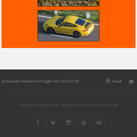
Le fuseau horaire est réglé sur
UTC+01:00
Haut
Powered by
phpBB ®
| phpBB3 theme by
KomiDesign