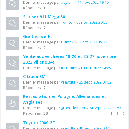
Dernier message par
asylum
«
11 nov. 2022 19:16
Réponses :
1
Strosek 911 Mega 30
Dernier message par
Tom63
«
08 nov. 2022 20:53
Réponses :
2
Guntherwerks
Dernier message par
Huntox
«
01 oct. 2022 19:22
Réponses :
2
Vente aux enchères 18-20 et 25-27 novembre
2022 Villeneuve
Dernier message par
torrentmt
«
01 oct. 2022 14:25
Citroen SM
Dernier message par
vravolta
«
25 sept. 2022 07:52
Réponses :
7
Restauration en Pologne: Allemandes et
Anglaises.
Dernier message par
grandclement
«
24 sept. 2022 09:53
Réponses :
38
1
2
3
Toyota 2000 GT
Dernier message par
vravolta
«
18 sept. 2022 08:43