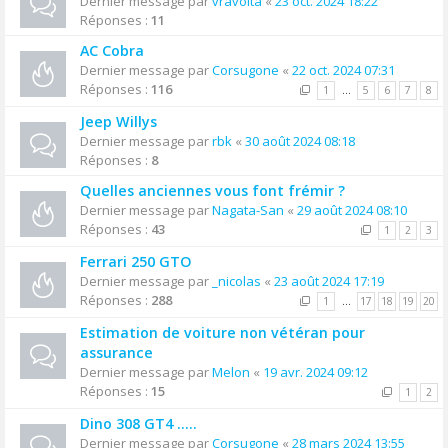
Dernier message par
vravolta
«
23 oct. 2024 18:22
Réponses :
11
AC Cobra
Dernier message par
Corsugone
«
22 oct. 2024 07:31
Réponses :
116
1
…
5
6
7
8
Jeep Willys
Dernier message par
rbk
«
30 août 2024 08:18
Réponses :
8
Quelles anciennes vous font frémir ?
Dernier message par
Nagata-San
«
29 août 2024 08:10
Réponses :
43
1
2
3
Ferrari 250 GTO
Dernier message par
_nicolas
«
23 août 2024 17:19
Réponses :
288
1
…
17
18
19
20
Estimation de voiture non vétéran pour
assurance
Dernier message par
Melon
«
19 avr. 2024 09:12
Réponses :
15
1
2
Dino 308 GT4 .....
Dernier message par
Corsugone
«
28 mars 2024 13:55