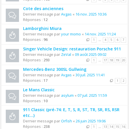
Cote des anciennes
Dernier message par
Avgas
«
16 nov. 2025 10:36
Réponses :
12
Lamborghini Miura
Dernier message par
your momo
«
14 nov. 2025 11:24
Réponses :
96
1
…
4
5
6
7
Singer Vehicle Design: restauration Porsche 911
Dernier message par
ZeVal
«
09 août 2025 09:02
Réponses :
293
1
…
17
18
19
20
Mercedes-Benz 300SL Gullwing
Dernier message par
Avgas
«
30 juil. 2025 11:41
Réponses :
17
1
2
Le Mans Classic
Dernier message par
asylum
«
07 juil. 2025 11:59
Réponses :
10
911 Classic (pré-74: E, T, S, R, ST, TR, SR, RS, RSR
etc...)
Dernier message par
Orfish
«
26 juin 2025 19:06
Réponses :
238
1
…
13
14
15
16