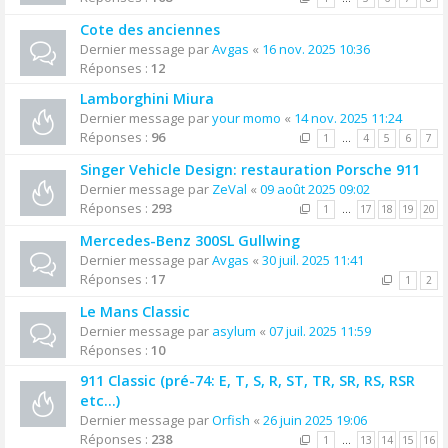
Cote des anciennes
Dernier message par
Avgas
«
16 nov. 2025 10:36
Réponses :
12
Lamborghini Miura
Dernier message par
your momo
«
14 nov. 2025 11:24
Réponses :
96
1
…
4
5
6
7
Singer Vehicle Design: restauration Porsche 911
Dernier message par
ZeVal
«
09 août 2025 09:02
Réponses :
293
1
…
17
18
19
20
Mercedes-Benz 300SL Gullwing
Dernier message par
Avgas
«
30 juil. 2025 11:41
Réponses :
17
1
2
Le Mans Classic
Dernier message par
asylum
«
07 juil. 2025 11:59
Réponses :
10
911 Classic (pré-74: E, T, S, R, ST, TR, SR, RS, RSR
etc...)
Dernier message par
Orfish
«
26 juin 2025 19:06
Réponses :
238
1
…
13
14
15
16