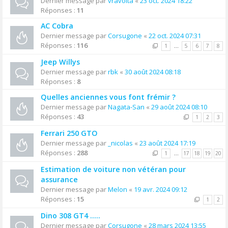
Dernier message par
vravolta
«
23 oct. 2024 18:22
Réponses :
11
AC Cobra
Dernier message par
Corsugone
«
22 oct. 2024 07:31
Réponses :
116
1
…
5
6
7
8
Jeep Willys
Dernier message par
rbk
«
30 août 2024 08:18
Réponses :
8
Quelles anciennes vous font frémir ?
Dernier message par
Nagata-San
«
29 août 2024 08:10
Réponses :
43
1
2
3
Ferrari 250 GTO
Dernier message par
_nicolas
«
23 août 2024 17:19
Réponses :
288
1
…
17
18
19
20
Estimation de voiture non vétéran pour
assurance
Dernier message par
Melon
«
19 avr. 2024 09:12
Réponses :
15
1
2
Dino 308 GT4 .....
Dernier message par
Corsugone
«
28 mars 2024 13:55