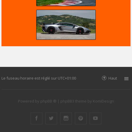
Le fuseau horaire est réglé sur
UTC+01:00
Haut
Powered by
phpBB ®
| phpBB3 theme by
KomiDesign