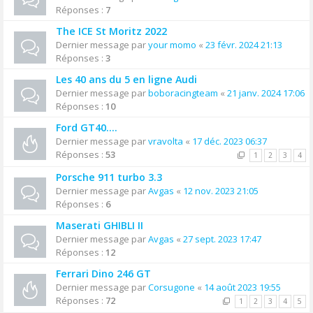
Réponses :
7
The ICE St Moritz 2022
Dernier message par
your momo
«
23 févr. 2024 21:13
Réponses :
3
Les 40 ans du 5 en ligne Audi
Dernier message par
boboracingteam
«
21 janv. 2024 17:06
Réponses :
10
Ford GT40....
Dernier message par
vravolta
«
17 déc. 2023 06:37
Réponses :
53
1
2
3
4
Porsche 911 turbo 3.3
Dernier message par
Avgas
«
12 nov. 2023 21:05
Réponses :
6
Maserati GHIBLI II
Dernier message par
Avgas
«
27 sept. 2023 17:47
Réponses :
12
Ferrari Dino 246 GT
Dernier message par
Corsugone
«
14 août 2023 19:55
Réponses :
72
1
2
3
4
5