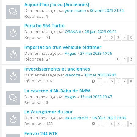
Aujourd'hui j'ai vu [Anciennes]
Dernier message par
your momo
«
06 août 2023 21:24
Réponses :
1
Porsche 964 Turbo
Dernier message par
OSAKA 6
«
28 juin 2023 09:01
Réponses :
71
1
2
3
4
5
Importation d'un véhicule oldtimer
Dernier message par
Avgas
«
27 mai 2023 10:56
Réponses :
24
1
2
Investissements et anciennes
Dernier message par
vravolta
«
18 mai 2023 06:00
Réponses :
107
1
…
5
6
7
8
La caverne d'Ali-Baba de BMW
Dernier message par
Avgas
«
13 mai 2023 19:47
Réponses :
3
Le Youngtimer du jour
Dernier message par
alexandre25
«
06 févr. 2023 19:30
Réponses :
133
1
…
6
7
8
9
Ferrari 244 GTK