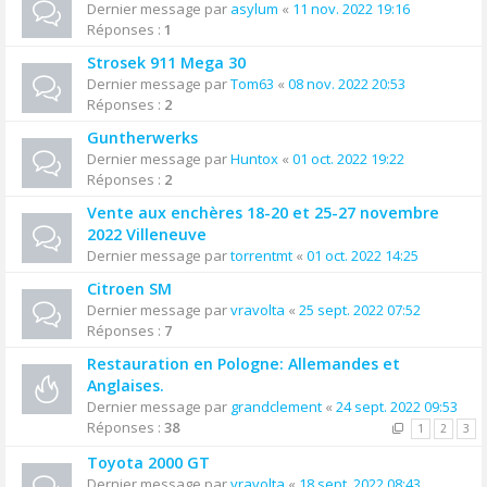
Dernier message par
asylum
«
11 nov. 2022 19:16
Réponses :
1
Strosek 911 Mega 30
Dernier message par
Tom63
«
08 nov. 2022 20:53
Réponses :
2
Guntherwerks
Dernier message par
Huntox
«
01 oct. 2022 19:22
Réponses :
2
Vente aux enchères 18-20 et 25-27 novembre
2022 Villeneuve
Dernier message par
torrentmt
«
01 oct. 2022 14:25
Citroen SM
Dernier message par
vravolta
«
25 sept. 2022 07:52
Réponses :
7
Restauration en Pologne: Allemandes et
Anglaises.
Dernier message par
grandclement
«
24 sept. 2022 09:53
Réponses :
38
1
2
3
Toyota 2000 GT
Dernier message par
vravolta
«
18 sept. 2022 08:43