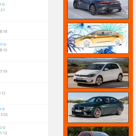
e
:31
8:18
an
8:10
7:19
9:12
e
13:55
o
1:13