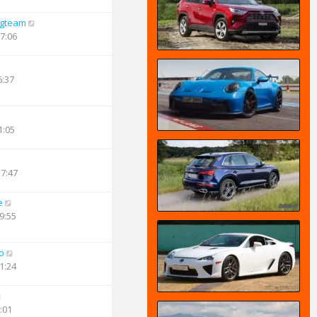
ngteam
17:06
6:37
1:05
17:47
e
9:55
o
1:24
:01