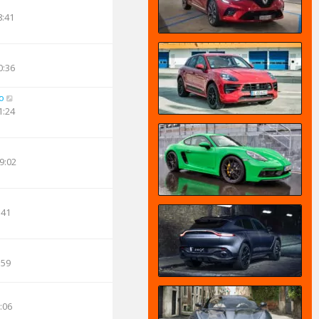
8:41
0:36
o
1:24
9:02
:41
:59
:06