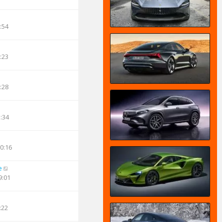
:54
:23
:28
3:34
20:16
e
9:01
:22