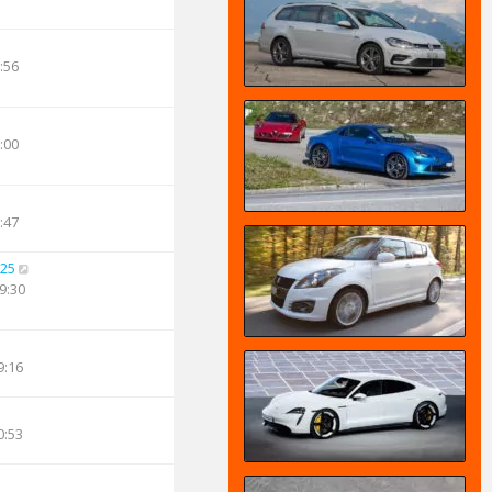
:56
:00
:47
25
9:30
9:16
0:53