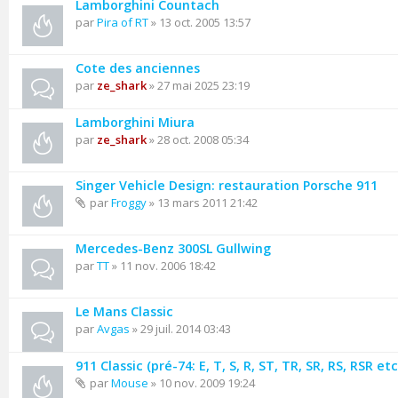
Lamborghini Countach
par
Pira of RT
» 13 oct. 2005 13:57
Cote des anciennes
par
ze_shark
» 27 mai 2025 23:19
Lamborghini Miura
par
ze_shark
» 28 oct. 2008 05:34
Singer Vehicle Design: restauration Porsche 911
par
Froggy
» 13 mars 2011 21:42
Mercedes-Benz 300SL Gullwing
par
TT
» 11 nov. 2006 18:42
Le Mans Classic
par
Avgas
» 29 juil. 2014 03:43
911 Classic (pré-74: E, T, S, R, ST, TR, SR, RS, RSR etc.
par
Mouse
» 10 nov. 2009 19:24