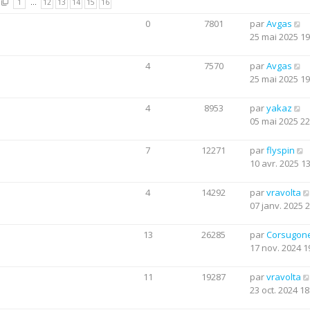
1
…
12
13
14
15
16
0
7801
par
Avgas
25 mai 2025 19
4
7570
par
Avgas
25 mai 2025 19
4
8953
par
yakaz
05 mai 2025 22
7
12271
par
flyspin
10 avr. 2025 1
4
14292
par
vravolta
07 janv. 2025 
13
26285
par
Corsugon
17 nov. 2024 1
11
19287
par
vravolta
23 oct. 2024 18