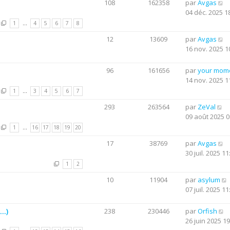
108
162358
par
Avgas
04 déc. 2025 1
1
…
4
5
6
7
8
12
13609
par
Avgas
16 nov. 2025 1
96
161656
par
your mom
14 nov. 2025 1
1
…
3
4
5
6
7
293
263564
par
ZeVal
09 août 2025 0
1
…
16
17
18
19
20
17
38769
par
Avgas
30 juil. 2025 11
1
2
10
11904
par
asylum
07 juil. 2025 11
..)
238
230446
par
Orfish
26 juin 2025 19