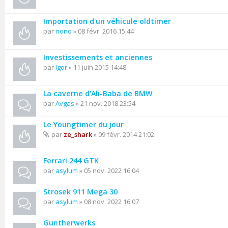
Importation d'un véhicule oldtimer
par
nono
» 08 févr. 2016 15:44
Investissements et anciennes
par
Igor
» 11 juin 2015 14:48
La caverne d'Ali-Baba de BMW
par
Avgas
» 21 nov. 2018 23:54
Le Youngtimer du jour
par
ze_shark
» 09 févr. 2014 21:02
Ferrari 244 GTK
par
asylum
» 05 nov. 2022 16:04
Strosek 911 Mega 30
par
asylum
» 08 nov. 2022 16:07
Guntherwerks