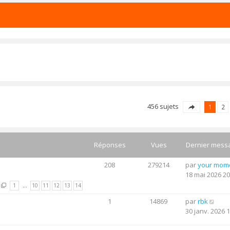
456 sujets
1
2
Réponses
Vues
Dernier mess
208
279214
par
your mom
18 mai 2026 20
1
…
10
11
12
13
14
1
14869
par
rbk
30 janv. 2026 