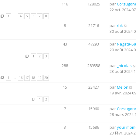
116
128025
par
Corsugon
22 oct. 2024 07
1
…
4
5
6
7
8
8
21716
par
rbk
30 août 2024 0
43
47293
par
Nagata-S
29 août 2024 0
1
2
3
288
289558
par
_nicolas
23 août 2024 1
1
…
16
17
18
19
20
15
23427
par
Melon
19 avr. 2024 0
1
2
7
15960
par
Corsugon
28 mars 2024 
3
15686
par
your mom
23 févr. 2024 2