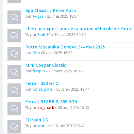
Spa Classic / Peter Auto
par
Avgas
» 25 mai 2025 19:54
cherche expert pour évaluation véhicule vétéran.
par
Bibif 35
» 30 avr. 2025 20:19
Retro Mecanika Genève 3-4 mai 2025
par
BS
» 08 avr. 2025 16:02
Mini Cooper Classic
par
flyspin
» 21 mars 2025 18:37
Ferrari 330 GTC
par
Corsugone
» 05 janv. 2025 19:44
Ferrari 512 BB & 365 GT4
par
ze_shark
» 08 mai 2016 16:40
Citroën DS
par
Mouse
» 16 juin 2010 18:42