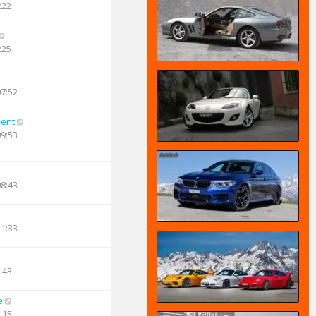
:22
:25
07:52
ent
09:53
08:43
11:33
:43
e
:15