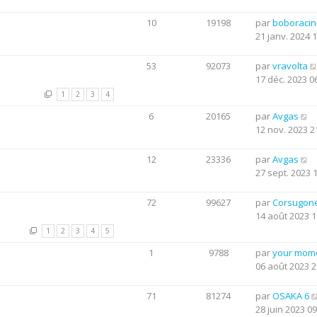
10
19198
par
boboraci
21 janv. 2024 
53
92073
par
vravolta
17 déc. 2023 0
1
2
3
4
6
20165
par
Avgas
12 nov. 2023 2
12
23336
par
Avgas
27 sept. 2023 
72
99627
par
Corsugon
14 août 2023 1
1
2
3
4
5
1
9788
par
your mom
06 août 2023 2
71
81274
par
OSAKA 6
28 juin 2023 09