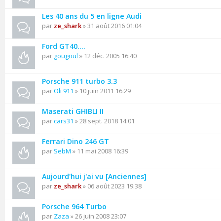
Les 40 ans du 5 en ligne Audi
par
ze_shark
» 31 août 2016 01:04
Ford GT40....
par
gougoul
» 12 déc. 2005 16:40
Porsche 911 turbo 3.3
par
Oli 911
» 10 juin 2011 16:29
Maserati GHIBLI II
par
cars31
» 28 sept. 2018 14:01
Ferrari Dino 246 GT
par
SebM
» 11 mai 2008 16:39
Aujourd'hui j'ai vu [Anciennes]
par
ze_shark
» 06 août 2023 19:38
Porsche 964 Turbo
par
Zaza
» 26 juin 2008 23:07