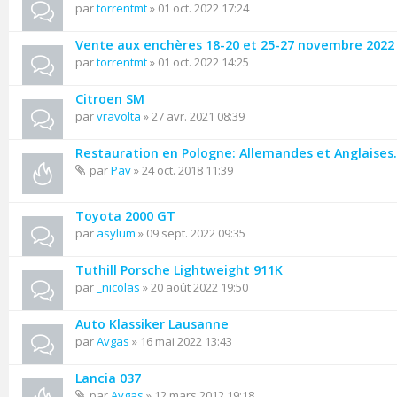
par
torrentmt
» 01 oct. 2022 17:24
Vente aux enchères 18-20 et 25-27 novembre 2022 
par
torrentmt
» 01 oct. 2022 14:25
Citroen SM
par
vravolta
» 27 avr. 2021 08:39
Restauration en Pologne: Allemandes et Anglaises.
par
Pav
» 24 oct. 2018 11:39
Toyota 2000 GT
par
asylum
» 09 sept. 2022 09:35
Tuthill Porsche Lightweight 911K
par
_nicolas
» 20 août 2022 19:50
Auto Klassiker Lausanne
par
Avgas
» 16 mai 2022 13:43
Lancia 037
par
Avgas
» 12 mars 2012 19:18