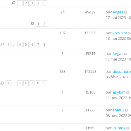
1
2
3
4
5
24
49429
par
Avgas
27 mai 2023 10
1
2
107
132393
par
vravolta
18 mai 2023 06
1
…
4
5
6
7
8
3
15215
par
Avgas
13 mai 2023 19
133
142553
par
alexandre
06 févr. 2023 1
1
…
5
6
7
8
9
1
15168
par
asylum
11 nov. 2022 1
2
11723
par
Tom63
08 nov. 2022 2
2
11560
par
Huntox