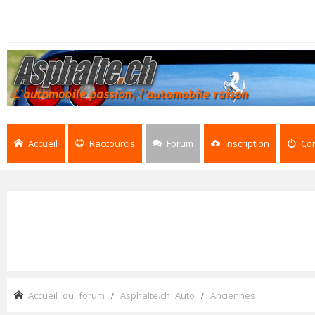
Accueil
Raccourcis
Forum
Inscription
Co
Accueil du forum
Asphalte.ch Auto
Anciennes