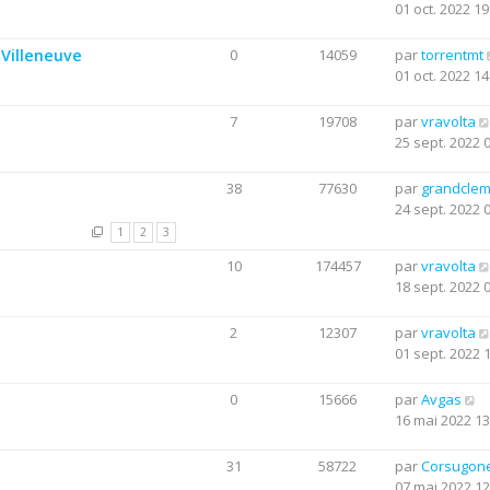
01 oct. 2022 19
Villeneuve
0
14059
par
torrentmt
01 oct. 2022 14
7
19708
par
vravolta
25 sept. 2022 
38
77630
par
grandclem
24 sept. 2022 
1
2
3
10
174457
par
vravolta
18 sept. 2022 
2
12307
par
vravolta
01 sept. 2022 
0
15666
par
Avgas
16 mai 2022 13
31
58722
par
Corsugon
07 mai 2022 12