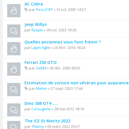
AC Cobra
par
Pira of RT
» 13 oct. 2005 14:57
Jeep Willys
par
flyspin
» 09 oct. 2023 19:36
Quelles anciennes vous font frémir ?
par
Lapin Agile
» 24 févr. 2016 18:24
Ferrari 250 GTO
par
SebM
» 06 déc. 2005 06:55
Estimation de voiture non vétéran pour assurance
par
Melon
» 27 sept. 2023 17:44
Dino 308 GT4 .....
par
Corsugone
» 28 mai 2012 18:10
The ICE St Moritz 2022
par
Thierry
» 03 mars 2022 20:07