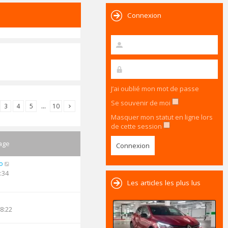
Connexion
J’ai oublié mon mot de passe
Se souvenir de moi
3
4
5
…
10
Masquer mon statut en ligne lors
de cette session
age
o
:34
Les articles les plus lus
18:22