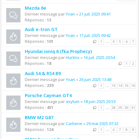
Mazda 6e
Dernier message par
Yvan
«
21 juil. 2025 09:41
Réponses :
13
Audi e-tron GT
Dernier message par
Yvan
«
17 juil. 2025 09:42
Réponses :
101
1
…
4
5
6
7
Hyundai ioniq 6 (fka Prophecy)
Dernier message par
Huntox
«
16 juil. 2025 20:54
Réponses :
18
1
2
Audi S4 & RS4 B9
Dernier message par
Yvan
«
26 juin 2025 13:48
Réponses :
239
1
…
13
14
15
16
Porsche Cayman GT4
Dernier message par
asylum
«
18 juin 2025 20:53
Réponses :
451
1
…
28
29
30
31
BMW M2 G87
Dernier message par
Carbene
«
29 mai 2025 07:32
Réponses :
124
1
…
6
7
8
9