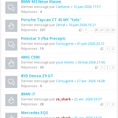
BMW M3 Neue Klasse
Dernier message par
Carbene
«
12 juin 2026 17:57
Réponses :
4
Porsche Taycan CT 4S MY "Yolo"
Dernier message par
ZeVal
«
10 juin 2026 15:21
Réponses :
337
1
…
20
21
22
23
Polestar 5 (fka Precept)
Dernier message par
Corsugone
«
01 juin 2026 20:12
Réponses :
19
1
2
AMG C590
Dernier message par
your momo
«
26 mai 2026 21:56
Réponses :
30
1
2
3
BYD Denza Z9 GT
Dernier message par
Corsugone
«
27 avr. 2026 14:28
Réponses :
9
BMW i7
Dernier message par
ze_shark
«
22 avr. 2026 23:37
Réponses :
28
1
2
Mercedes EQS
Dernier message par
ze_shark
«
15 avr. 2026 14:10