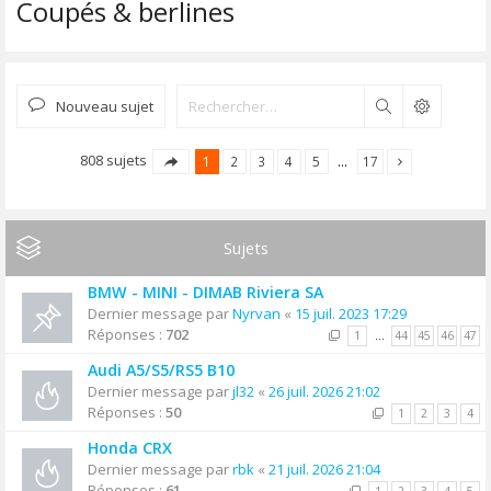
Coupés & berlines
Nouveau sujet
Rechercher
808 sujets
1
2
3
4
5
…
17
Sujets
BMW - MINI - DIMAB Riviera SA
Dernier message par
Nyrvan
«
15 juil. 2023 17:29
Réponses :
702
1
…
44
45
46
47
Audi A5/S5/RS5 B10
Dernier message par
jl32
«
26 juil. 2026 21:02
Réponses :
50
1
2
3
4
Honda CRX
Dernier message par
rbk
«
21 juil. 2026 21:04
Réponses :
61