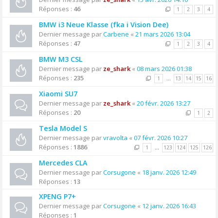
Réponses :
46
1
2
3
4
BMW i3 Neue Klasse (fka i Vision Dee)
Dernier message par
Carbene
«
21 mars 2026 13:04
Réponses :
47
1
2
3
4
BMW M3 CSL
Dernier message par
ze_shark
«
08 mars 2026 01:38
Réponses :
235
1
…
13
14
15
16
Xiaomi SU7
Dernier message par
ze_shark
«
20 févr. 2026 13:27
Réponses :
20
1
2
Tesla Model S
Dernier message par
vravolta
«
07 févr. 2026 10:27
Réponses :
1886
1
…
123
124
125
126
Mercedes CLA
Dernier message par
Corsugone
«
18 janv. 2026 12:49
Réponses :
13
XPENG P7+
Dernier message par
Corsugone
«
12 janv. 2026 16:43
Réponses :
1