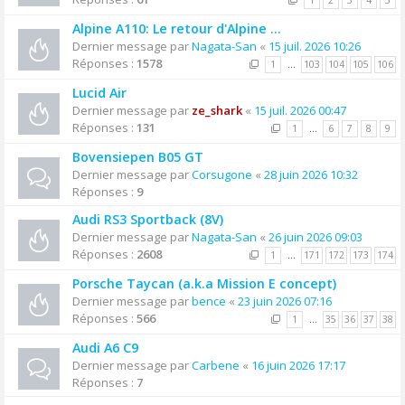
1
2
3
4
5
Alpine A110: Le retour d'Alpine ...
Dernier message par
Nagata-San
«
15 juil. 2026 10:26
Réponses :
1578
1
…
103
104
105
106
Lucid Air
Dernier message par
ze_shark
«
15 juil. 2026 00:47
Réponses :
131
1
…
6
7
8
9
Bovensiepen B05 GT
Dernier message par
Corsugone
«
28 juin 2026 10:32
Réponses :
9
Audi RS3 Sportback (8V)
Dernier message par
Nagata-San
«
26 juin 2026 09:03
Réponses :
2608
1
…
171
172
173
174
Porsche Taycan (a.k.a Mission E concept)
Dernier message par
bence
«
23 juin 2026 07:16
Réponses :
566
1
…
35
36
37
38
Audi A6 C9
Dernier message par
Carbene
«
16 juin 2026 17:17
Réponses :
7