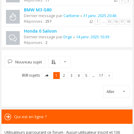
Réponses :
17
1
2
BMW M3 G80
Dernier message par
Carbene
«
31 janv. 2025 20:46
Réponses :
257
1
…
15
16
17
18
Honda 0 Saloon
Dernier message par
Drge
«
14 janv. 2025 10:39
Réponses :
2
Nouveau sujet
808 sujets
1
2
3
4
5
…
17
Aller
Qui est en ligne ?
Utilisateurs parcourant ce forum : Aucun utilisateur inscrit et 136