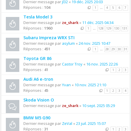
Dernier message par
jl32
«
19 déc. 2025 20:03
Réponses :
104
1
…
4
5
6
7
Tesla Model 3
Dernier message par
ze_shark
«
11 déc. 2025 04:34
Réponses :
1960
1
…
128
129
130
131
Subaru Impreza WRX STI
Dernier message par
asylum
«
24 nov. 2025 10:47
Réponses :
451
1
…
28
29
30
31
Toyota GR 86
Dernier message par
Castor Troy
«
16 nov. 2025 22:26
Réponses :
41
1
2
3
Audi A6 e-tron
Dernier message par
Yvan
«
10 nov. 2025 21:10
Réponses :
45
1
2
3
4
Skoda Vision O
Dernier message par
ze_shark
«
10 sept. 2025 05:29
BMW M5 G90
Dernier message par
ZeVal
«
23 juil. 2025 15:07
Réponses :
31
1
2
3