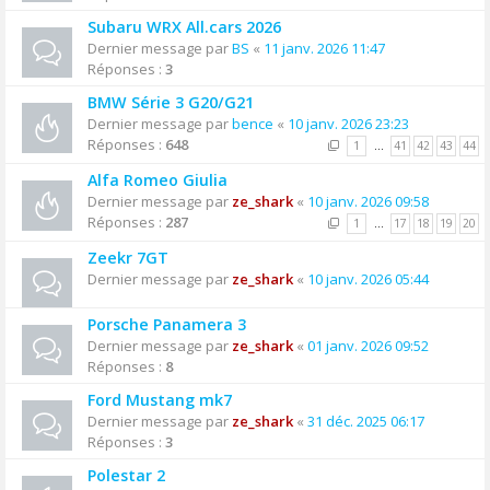
Subaru WRX All.cars 2026
Dernier message par
BS
«
11 janv. 2026 11:47
Réponses :
3
BMW Série 3 G20/G21
Dernier message par
bence
«
10 janv. 2026 23:23
Réponses :
648
1
…
41
42
43
44
Alfa Romeo Giulia
Dernier message par
ze_shark
«
10 janv. 2026 09:58
Réponses :
287
1
…
17
18
19
20
Zeekr 7GT
Dernier message par
ze_shark
«
10 janv. 2026 05:44
Porsche Panamera 3
Dernier message par
ze_shark
«
01 janv. 2026 09:52
Réponses :
8
Ford Mustang mk7
Dernier message par
ze_shark
«
31 déc. 2025 06:17
Réponses :
3
Polestar 2