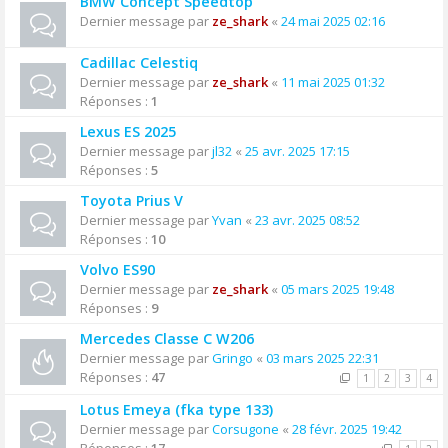
BMW Concept Speedtop
Dernier message par
ze_shark
«
24 mai 2025 02:16
Cadillac Celestiq
Dernier message par
ze_shark
«
11 mai 2025 01:32
Réponses :
1
Lexus ES 2025
Dernier message par
jl32
«
25 avr. 2025 17:15
Réponses :
5
Toyota Prius V
Dernier message par
Yvan
«
23 avr. 2025 08:52
Réponses :
10
Volvo ES90
Dernier message par
ze_shark
«
05 mars 2025 19:48
Réponses :
9
Mercedes Classe C W206
Dernier message par
Gringo
«
03 mars 2025 22:31
Réponses :
47
1
2
3
4
Lotus Emeya (fka type 133)
Dernier message par
Corsugone
«
28 févr. 2025 19:42