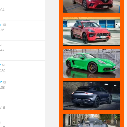
:04
an
:26
:47
e
:32
an
:03
:16