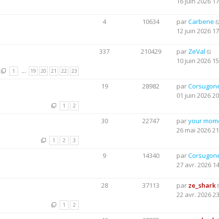
16 juin 2026 17
4
10634
par
Carbene
12 juin 2026 17
337
210429
par
ZeVal
10 juin 2026 15
1
…
19
20
21
22
23
19
28982
par
Corsugon
01 juin 2026 20
1
2
30
22747
par
your mom
26 mai 2026 21
1
2
3
9
14340
par
Corsugon
27 avr. 2026 1
28
37113
par
ze_shark
22 avr. 2026 2
1
2