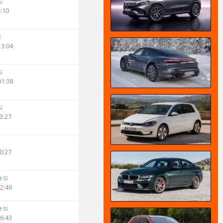
4:10
13:04
01:38
3:27
0:27
e
12:49
e
16:43