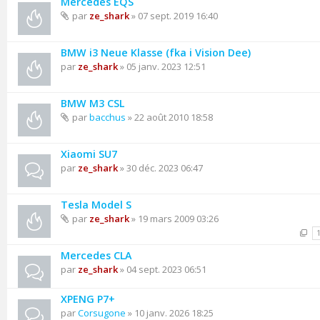
Mercedes EQS
par
ze_shark
» 07 sept. 2019 16:40
BMW i3 Neue Klasse (fka i Vision Dee)
par
ze_shark
» 05 janv. 2023 12:51
BMW M3 CSL
par
bacchus
» 22 août 2010 18:58
Xiaomi SU7
par
ze_shark
» 30 déc. 2023 06:47
Tesla Model S
par
ze_shark
» 19 mars 2009 03:26
Mercedes CLA
par
ze_shark
» 04 sept. 2023 06:51
XPENG P7+
par
Corsugone
» 10 janv. 2026 18:25