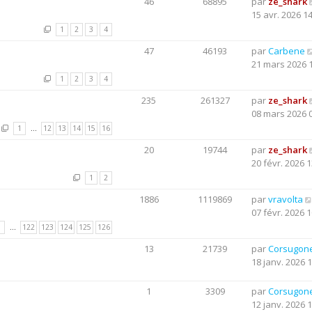
46
68895
par
ze_shark
15 avr. 2026 1
1
2
3
4
47
46193
par
Carbene
21 mars 2026 
1
2
3
4
235
261327
par
ze_shark
08 mars 2026 
1
…
12
13
14
15
16
20
19744
par
ze_shark
20 févr. 2026 1
1
2
1886
1119869
par
vravolta
07 févr. 2026 1
1
…
122
123
124
125
126
13
21739
par
Corsugon
18 janv. 2026 
1
3309
par
Corsugon
12 janv. 2026 