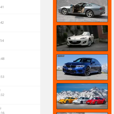
:41
:42
:54
:48
:53
:32
:16