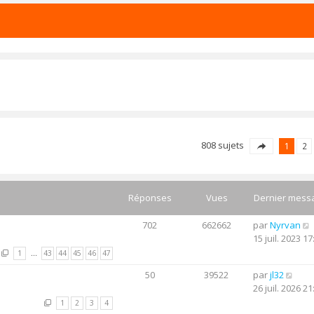
808 sujets
1
2
Réponses
Vues
Dernier mess
702
662662
par
Nyrvan
15 juil. 2023 17
1
…
43
44
45
46
47
50
39522
par
jl32
26 juil. 2026 21
1
2
3
4