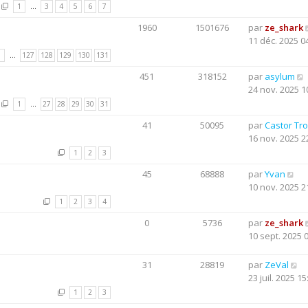
1
…
3
4
5
6
7
1960
1501676
par
ze_shark
11 déc. 2025 0
1
…
127
128
129
130
131
451
318152
par
asylum
24 nov. 2025 1
1
…
27
28
29
30
31
41
50095
par
Castor Tr
16 nov. 2025 2
1
2
3
45
68888
par
Yvan
10 nov. 2025 2
1
2
3
4
0
5736
par
ze_shark
10 sept. 2025 
31
28819
par
ZeVal
23 juil. 2025 15
1
2
3