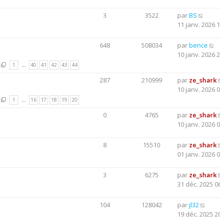
3
3522
par
BS
11 janv. 2026 
648
508034
par
bence
10 janv. 2026 
1
…
40
41
42
43
44
287
210999
par
ze_shark
10 janv. 2026 
1
…
16
17
18
19
20
0
4765
par
ze_shark
10 janv. 2026 
8
15510
par
ze_shark
01 janv. 2026 
3
6275
par
ze_shark
31 déc. 2025 0
104
128042
par
jl32
19 déc. 2025 2