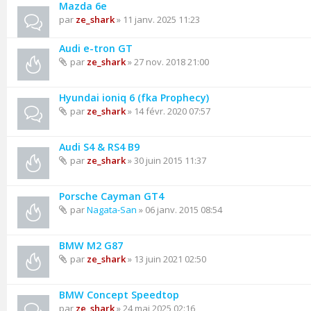
Mazda 6e
par
ze_shark
» 11 janv. 2025 11:23
Audi e-tron GT
par
ze_shark
» 27 nov. 2018 21:00
Hyundai ioniq 6 (fka Prophecy)
par
ze_shark
» 14 févr. 2020 07:57
Audi S4 & RS4 B9
par
ze_shark
» 30 juin 2015 11:37
Porsche Cayman GT4
par
Nagata-San
» 06 janv. 2015 08:54
BMW M2 G87
par
ze_shark
» 13 juin 2021 02:50
BMW Concept Speedtop
par
ze_shark
» 24 mai 2025 02:16