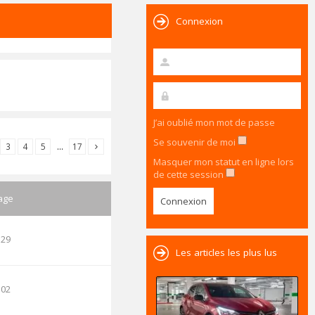
Connexion
J’ai oublié mon mot de passe
Se souvenir de moi
3
4
5
…
17
Masquer mon statut en ligne lors
de cette session
age
:29
Les articles les plus lus
:02