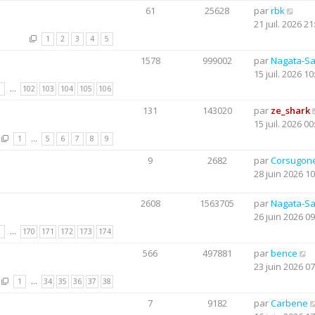
61
25628
par
rbk
21 juil. 2026 21
1
2
3
4
5
1578
999002
par
Nagata-S
15 juil. 2026 10
1
…
102
103
104
105
106
131
143020
par
ze_shark
15 juil. 2026 00
1
…
5
6
7
8
9
9
2682
par
Corsugon
28 juin 2026 10
2608
1563705
par
Nagata-S
26 juin 2026 09
1
…
170
171
172
173
174
566
497881
par
bence
23 juin 2026 07
1
…
34
35
36
37
38
7
9182
par
Carbene