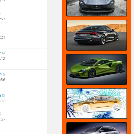
:17
:57
:21
e
:12
o
:56
e
4:28
3:37