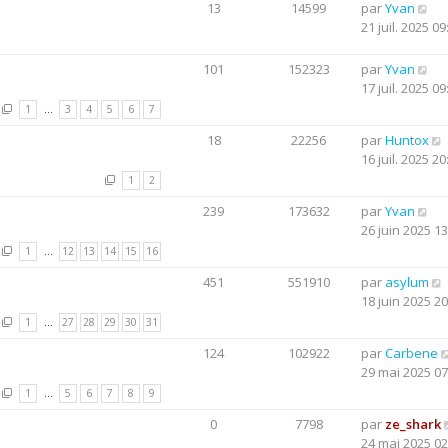
13
14599
par
Yvan
21 juil. 2025 09
101
152323
par
Yvan
17 juil. 2025 09
1
…
3
4
5
6
7
18
22256
par
Huntox
16 juil. 2025 20
1
2
239
173632
par
Yvan
26 juin 2025 13
1
…
12
13
14
15
16
451
551910
par
asylum
18 juin 2025 20
1
…
27
28
29
30
31
124
102922
par
Carbene
29 mai 2025 07
1
…
5
6
7
8
9
0
7798
par
ze_shark
24 mai 2025 02