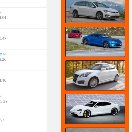
4:34
0:47
oy
2:26
1:10
05:29
:07