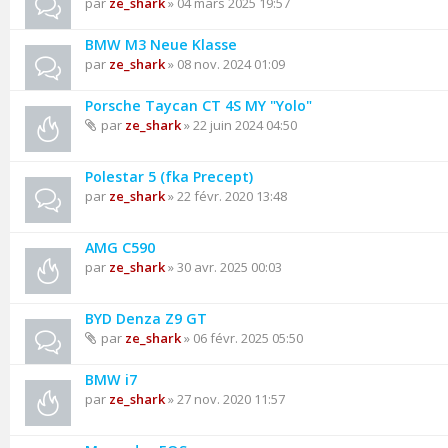
par
ze_shark
» 04 mars 2025 19:57
BMW M3 Neue Klasse
par
ze_shark
» 08 nov. 2024 01:09
Porsche Taycan CT 4S MY "Yolo"
par
ze_shark
» 22 juin 2024 04:50
Polestar 5 (fka Precept)
par
ze_shark
» 22 févr. 2020 13:48
AMG C590
par
ze_shark
» 30 avr. 2025 00:03
BYD Denza Z9 GT
par
ze_shark
» 06 févr. 2025 05:50
BMW i7
par
ze_shark
» 27 nov. 2020 11:57