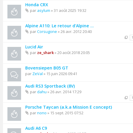
Honda CRX
par
asylum
» 31 août 2025 19:32
Alpine A110: Le retour d'Alpine ...
par
Corsugone
» 26 avr. 2012 20:40
Lucid Air
par
ze_shark
» 20 août 2018 20:05
Bovensiepen B05 GT
par
ZeVal
» 15 juin 2026 09:41
Audi RS3 Sportback (8V)
par
dahu
» 26 avr. 2014 17:29
Porsche Taycan (a.k.a Mission E concept)
par
nono
» 15 sept. 2015 07:52
Audi A6 C9