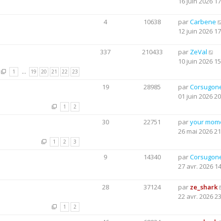
16 juin 2026 17
4
10638
par
Carbene
12 juin 2026 17
337
210433
par
ZeVal
10 juin 2026 15
1
…
19
20
21
22
23
19
28985
par
Corsugon
01 juin 2026 20
1
2
30
22751
par
your mom
26 mai 2026 21
1
2
3
9
14340
par
Corsugon
27 avr. 2026 1
28
37124
par
ze_shark
22 avr. 2026 2
1
2