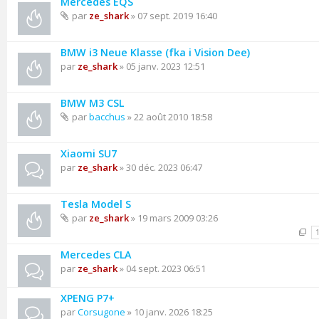
Mercedes EQS
par
ze_shark
» 07 sept. 2019 16:40
BMW i3 Neue Klasse (fka i Vision Dee)
par
ze_shark
» 05 janv. 2023 12:51
BMW M3 CSL
par
bacchus
» 22 août 2010 18:58
Xiaomi SU7
par
ze_shark
» 30 déc. 2023 06:47
Tesla Model S
par
ze_shark
» 19 mars 2009 03:26
Mercedes CLA
par
ze_shark
» 04 sept. 2023 06:51
XPENG P7+
par
Corsugone
» 10 janv. 2026 18:25