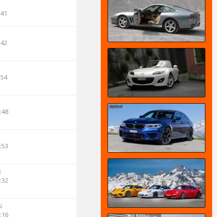
:41
:42
:54
:48
:53
:32
:16