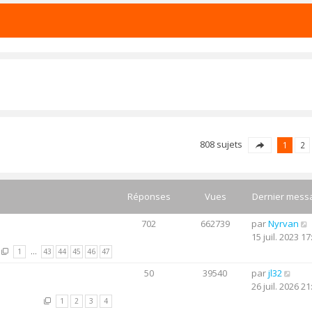
808 sujets
1
2
Réponses
Vues
Dernier mess
702
662739
par
Nyrvan
15 juil. 2023 17
1
…
43
44
45
46
47
50
39540
par
jl32
26 juil. 2026 21
1
2
3
4