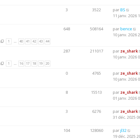
3
3522
par
BS
11 janv. 2026 
648
508164
par
bence
10 janv. 2026 
1
…
40
41
42
43
44
287
211017
par
ze_shark
10 janv. 2026 
1
…
16
17
18
19
20
0
4765
par
ze_shark
10 janv. 2026 
8
15513
par
ze_shark
01 janv. 2026 
3
6276
par
ze_shark
31 déc. 2025 0
104
128060
par
jl32
19 déc. 2025 2