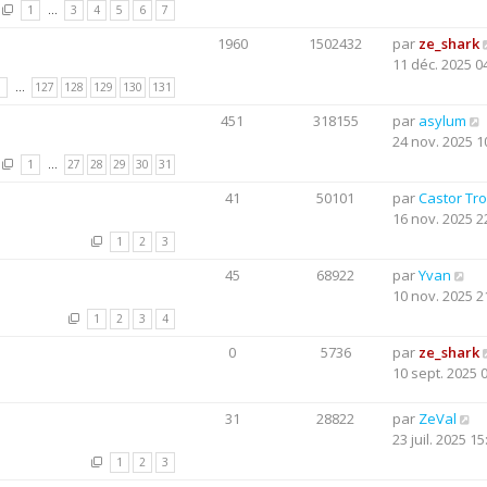
1
…
3
4
5
6
7
1960
1502432
par
ze_shark
11 déc. 2025 0
1
…
127
128
129
130
131
451
318155
par
asylum
24 nov. 2025 1
1
…
27
28
29
30
31
41
50101
par
Castor Tr
16 nov. 2025 2
1
2
3
45
68922
par
Yvan
10 nov. 2025 2
1
2
3
4
0
5736
par
ze_shark
10 sept. 2025 
31
28822
par
ZeVal
23 juil. 2025 15
1
2
3