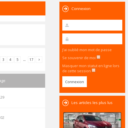
Connexion
J’ai oublié mon mot de passe
Se souvenir de moi
3
4
5
…
17
Masquer mon statut en ligne lors
de cette session
age
:29
Les articles les plus lus
:02