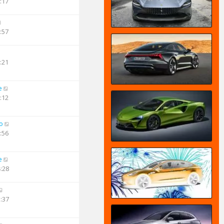
:17
:57
:21
e
:12
o
:56
e
4:28
3:37