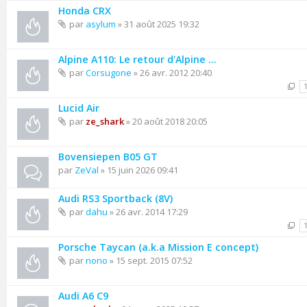
Honda CRX
par
asylum
» 31 août 2025 19:32
Alpine A110: Le retour d'Alpine ...
par
Corsugone
» 26 avr. 2012 20:40
Lucid Air
par
ze_shark
» 20 août 2018 20:05
Bovensiepen B05 GT
par
ZeVal
» 15 juin 2026 09:41
Audi RS3 Sportback (8V)
par
dahu
» 26 avr. 2014 17:29
Porsche Taycan (a.k.a Mission E concept)
par
nono
» 15 sept. 2015 07:52
Audi A6 C9