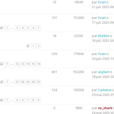
13
14599
par
Yvan
21 juil. 2025 09
101
152400
par
Yvan
17 juil. 2025 09
1
…
3
4
5
6
7
18
22260
par
Huntox
16 juil. 2025 20
1
2
239
173642
par
Yvan
26 juin 2025 13
1
…
12
13
14
15
16
451
552283
par
asylum
18 juin 2025 20
1
…
27
28
29
30
31
124
102926
par
Carbene
29 mai 2025 07
1
…
5
6
7
8
9
0
7800
par
ze_shark
24 mai 2025 02