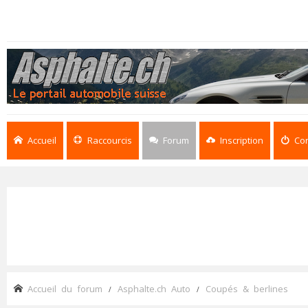
Accueil
Raccourcis
Forum
Inscription
Co
Accueil du forum
Asphalte.ch Auto
Coupés & berlines