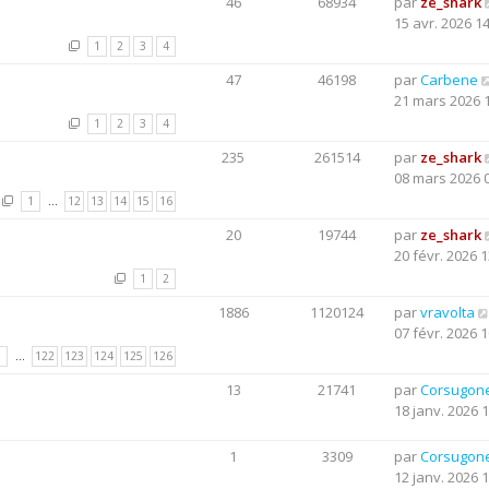
46
68934
par
ze_shark
15 avr. 2026 1
1
2
3
4
47
46198
par
Carbene
21 mars 2026 
1
2
3
4
235
261514
par
ze_shark
08 mars 2026 
1
…
12
13
14
15
16
20
19744
par
ze_shark
20 févr. 2026 1
1
2
1886
1120124
par
vravolta
07 févr. 2026 1
1
…
122
123
124
125
126
13
21741
par
Corsugon
18 janv. 2026 
1
3309
par
Corsugon
12 janv. 2026 