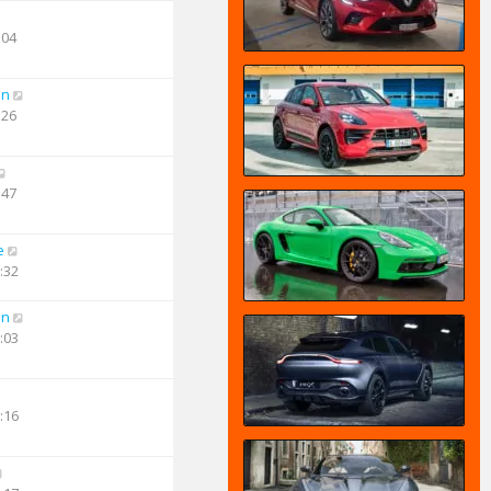
:04
an
:26
:47
e
:32
an
:03
:16