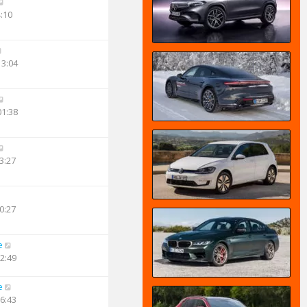
4:10
13:04
01:38
3:27
0:27
e
12:49
e
16:43