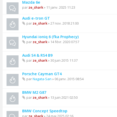
Mazda 6e
par
ze_shark
» 11 janv. 2025 11:23
Audi e-tron GT
par
ze_shark
» 27 nov. 2018 21:00
Hyundai ioniq 6 (fka Prophecy)
par
ze_shark
» 14 févr. 2020 07:57
Audi S4 & RS4 B9
par
ze_shark
» 30 juin 2015 11:37
Porsche Cayman GT4
par
Nagata-San
» 06 janv. 2015 08:54
BMW M2 G87
par
ze_shark
» 13 juin 2021 02:50
BMW Concept Speedtop
par
ze_shark
» 24 mai 2025 02:16