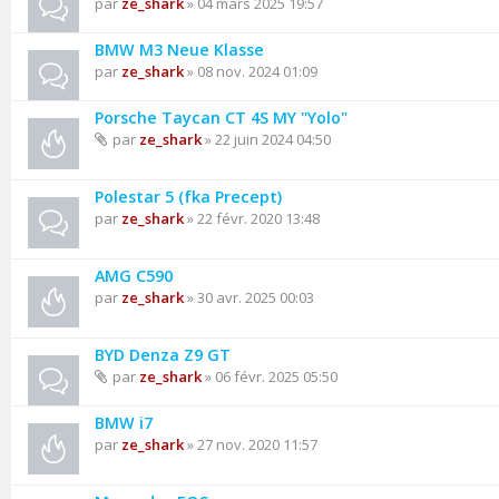
par
ze_shark
» 04 mars 2025 19:57
BMW M3 Neue Klasse
par
ze_shark
» 08 nov. 2024 01:09
Porsche Taycan CT 4S MY "Yolo"
par
ze_shark
» 22 juin 2024 04:50
Polestar 5 (fka Precept)
par
ze_shark
» 22 févr. 2020 13:48
AMG C590
par
ze_shark
» 30 avr. 2025 00:03
BYD Denza Z9 GT
par
ze_shark
» 06 févr. 2025 05:50
BMW i7
par
ze_shark
» 27 nov. 2020 11:57