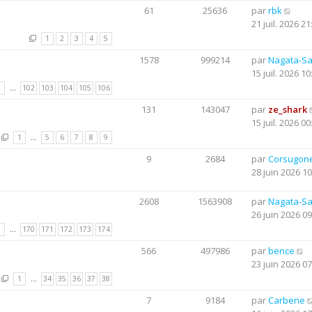
61
25636
par
rbk
21 juil. 2026 21
1
2
3
4
5
1578
999214
par
Nagata-S
15 juil. 2026 10
1
…
102
103
104
105
106
131
143047
par
ze_shark
15 juil. 2026 00
1
…
5
6
7
8
9
9
2684
par
Corsugon
28 juin 2026 10
2608
1563908
par
Nagata-S
26 juin 2026 09
1
…
170
171
172
173
174
566
497986
par
bence
23 juin 2026 07
1
…
34
35
36
37
38
7
9184
par
Carbene