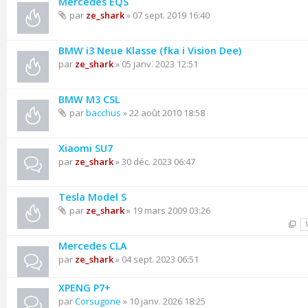
Mercedes EQS
par
ze_shark
» 07 sept. 2019 16:40
BMW i3 Neue Klasse (fka i Vision Dee)
par
ze_shark
» 05 janv. 2023 12:51
BMW M3 CSL
par
bacchus
» 22 août 2010 18:58
Xiaomi SU7
par
ze_shark
» 30 déc. 2023 06:47
Tesla Model S
par
ze_shark
» 19 mars 2009 03:26
Mercedes CLA
par
ze_shark
» 04 sept. 2023 06:51
XPENG P7+
par
Corsugone
» 10 janv. 2026 18:25