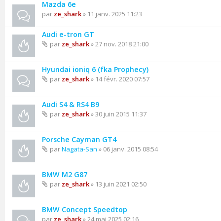
Mazda 6e
par
ze_shark
» 11 janv. 2025 11:23
Audi e-tron GT
par
ze_shark
» 27 nov. 2018 21:00
Hyundai ioniq 6 (fka Prophecy)
par
ze_shark
» 14 févr. 2020 07:57
Audi S4 & RS4 B9
par
ze_shark
» 30 juin 2015 11:37
Porsche Cayman GT4
par
Nagata-San
» 06 janv. 2015 08:54
BMW M2 G87
par
ze_shark
» 13 juin 2021 02:50
BMW Concept Speedtop
par
ze_shark
» 24 mai 2025 02:16