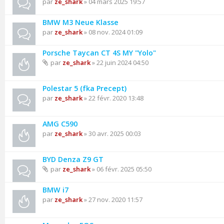
par
ze_shark
» 04 mars 2025 19:57
BMW M3 Neue Klasse
par
ze_shark
» 08 nov. 2024 01:09
Porsche Taycan CT 4S MY "Yolo"
par
ze_shark
» 22 juin 2024 04:50
Polestar 5 (fka Precept)
par
ze_shark
» 22 févr. 2020 13:48
AMG C590
par
ze_shark
» 30 avr. 2025 00:03
BYD Denza Z9 GT
par
ze_shark
» 06 févr. 2025 05:50
BMW i7
par
ze_shark
» 27 nov. 2020 11:57