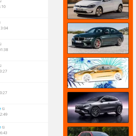
4:10
13:04
01:38
3:27
0:27
e
12:49
e
16:43