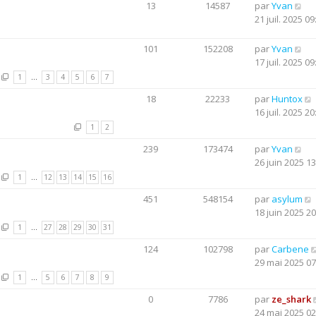
13
14587
par
Yvan
21 juil. 2025 09
101
152208
par
Yvan
17 juil. 2025 09
1
…
3
4
5
6
7
18
22233
par
Huntox
16 juil. 2025 20
1
2
239
173474
par
Yvan
26 juin 2025 13
1
…
12
13
14
15
16
451
548154
par
asylum
18 juin 2025 20
1
…
27
28
29
30
31
124
102798
par
Carbene
29 mai 2025 07
1
…
5
6
7
8
9
0
7786
par
ze_shark
24 mai 2025 02