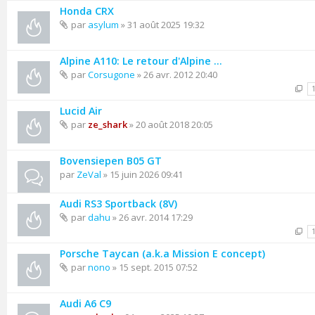
Honda CRX
par
asylum
» 31 août 2025 19:32
Alpine A110: Le retour d'Alpine ...
par
Corsugone
» 26 avr. 2012 20:40
Lucid Air
par
ze_shark
» 20 août 2018 20:05
Bovensiepen B05 GT
par
ZeVal
» 15 juin 2026 09:41
Audi RS3 Sportback (8V)
par
dahu
» 26 avr. 2014 17:29
Porsche Taycan (a.k.a Mission E concept)
par
nono
» 15 sept. 2015 07:52
Audi A6 C9