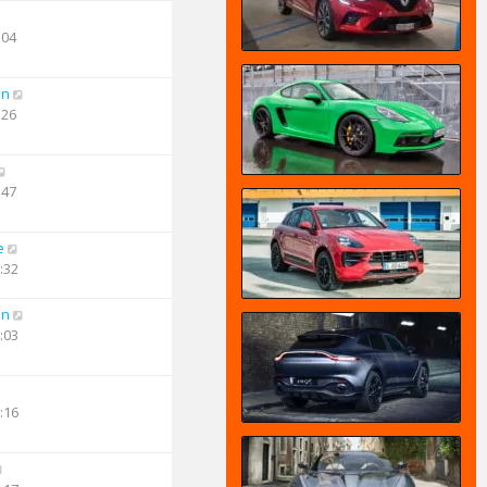
:04
an
:26
:47
e
:32
an
:03
:16