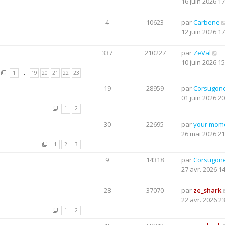
16 juin 2026 17
4
10623
par
Carbene
12 juin 2026 17
337
210227
par
ZeVal
10 juin 2026 15
1
…
19
20
21
22
23
19
28959
par
Corsugon
01 juin 2026 20
1
2
30
22695
par
your mom
26 mai 2026 21
1
2
3
9
14318
par
Corsugon
27 avr. 2026 1
28
37070
par
ze_shark
22 avr. 2026 2
1
2