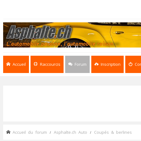
Accueil
Raccourcis
Forum
Inscription
Co
Accueil du forum
Asphalte.ch Auto
Coupés & berlines