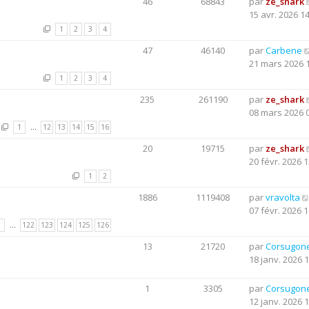
46
68843
par
ze_shark
15 avr. 2026 1
1
2
3
4
47
46140
par
Carbene
21 mars 2026 
1
2
3
4
235
261190
par
ze_shark
08 mars 2026 
1
…
12
13
14
15
16
20
19715
par
ze_shark
20 févr. 2026 1
1
2
1886
1119408
par
vravolta
07 févr. 2026 1
1
…
122
123
124
125
126
13
21720
par
Corsugon
18 janv. 2026 
1
3305
par
Corsugon
12 janv. 2026 