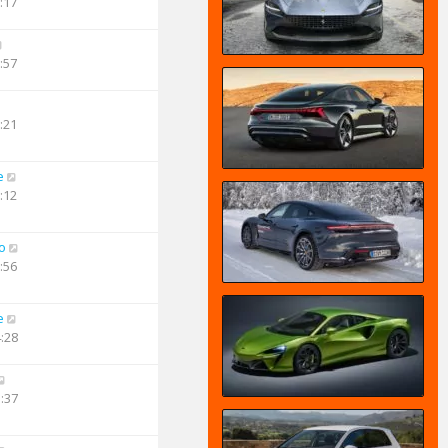
:17
:57
:21
e
:12
o
:56
e
4:28
3:37