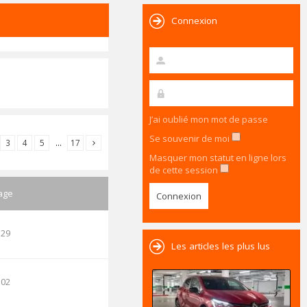
Connexion
J’ai oublié mon mot de passe
Se souvenir de moi
3
4
5
…
17
Masquer mon statut en ligne lors
de cette session
age
:29
Les articles les plus lus
:02