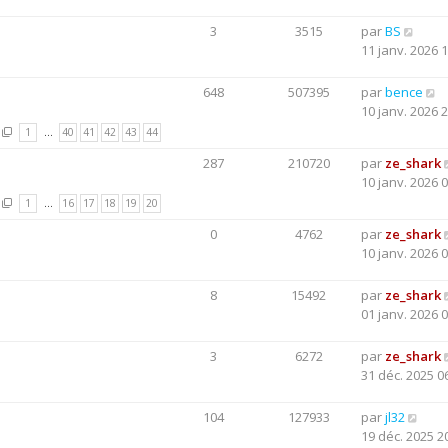
3
3515
par
BS
11 janv. 2026 
648
507395
par
bence
10 janv. 2026 
1
…
40
41
42
43
44
287
210720
par
ze_shark
10 janv. 2026 
1
…
16
17
18
19
20
0
4762
par
ze_shark
10 janv. 2026 
8
15492
par
ze_shark
01 janv. 2026 
3
6272
par
ze_shark
31 déc. 2025 0
104
127933
par
jl32
19 déc. 2025 2