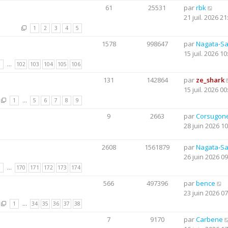
61
25531
par
rbk
21 juil. 2026 21
1
2
3
4
5
1578
998647
par
Nagata-S
15 juil. 2026 10
1
…
102
103
104
105
106
131
142864
par
ze_shark
15 juil. 2026 00
1
…
5
6
7
8
9
9
2663
par
Corsugon
28 juin 2026 10
2608
1561879
par
Nagata-S
26 juin 2026 09
1
…
170
171
172
173
174
566
497396
par
bence
23 juin 2026 07
1
…
34
35
36
37
38
7
9170
par
Carbene