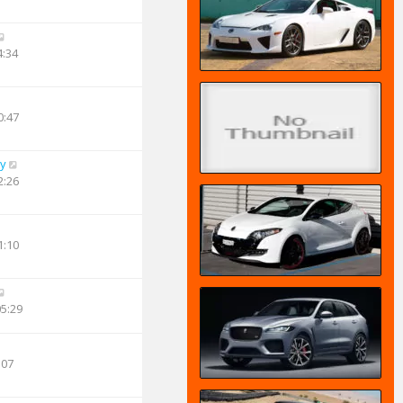
4:34
0:47
oy
2:26
1:10
05:29
:07