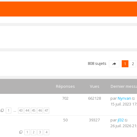
808 sujets
1
2
Réponses
Vues
Dernier mess
702
662128
par
Nyrvan
15 juil. 2023 17
1
…
43
44
45
46
47
50
39327
par
jl32
26 juil. 2026 21
1
2
3
4