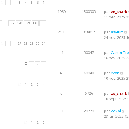
1
…
3
4
5
6
7
1960
1500903
par
ze_shark
11 déc. 2025 0
1
…
127
128
129
130
131
451
318012
par
asylum
24 nov. 2025 1
1
…
27
28
29
30
31
41
50047
par
Castor Tr
16 nov. 2025 2
1
2
3
45
68840
par
Yvan
10 nov. 2025 2
1
2
3
4
0
5726
par
ze_shark
10 sept. 2025 
31
28778
par
ZeVal
23 juil. 2025 15
1
2
3