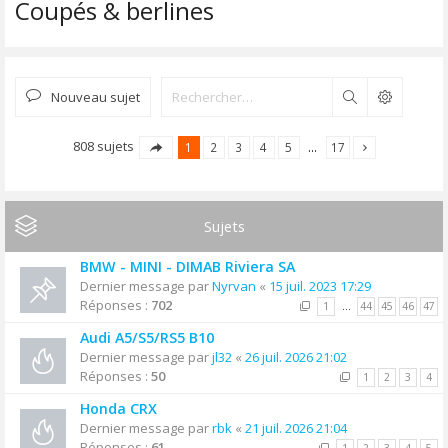
Coupés & berlines
Nouveau sujet
Rechercher
808 sujets
1
2
3
4
5
…
17
Sujets
BMW - MINI - DIMAB Riviera SA
Dernier message par
Nyrvan
«
15 juil. 2023 17:29
Réponses :
702
1
…
44
45
46
47
Audi A5/S5/RS5 B10
Dernier message par
jl32
«
26 juil. 2026 21:02
Réponses :
50
1
2
3
4
Honda CRX
Dernier message par
rbk
«
21 juil. 2026 21:04
Réponses :
61