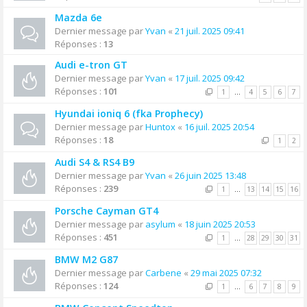
Mazda 6e
Dernier message par
Yvan
«
21 juil. 2025 09:41
Réponses :
13
Audi e-tron GT
Dernier message par
Yvan
«
17 juil. 2025 09:42
Réponses :
101
1
…
4
5
6
7
Hyundai ioniq 6 (fka Prophecy)
Dernier message par
Huntox
«
16 juil. 2025 20:54
Réponses :
18
1
2
Audi S4 & RS4 B9
Dernier message par
Yvan
«
26 juin 2025 13:48
Réponses :
239
1
…
13
14
15
16
Porsche Cayman GT4
Dernier message par
asylum
«
18 juin 2025 20:53
Réponses :
451
1
…
28
29
30
31
BMW M2 G87
Dernier message par
Carbene
«
29 mai 2025 07:32
Réponses :
124
1
…
6
7
8
9