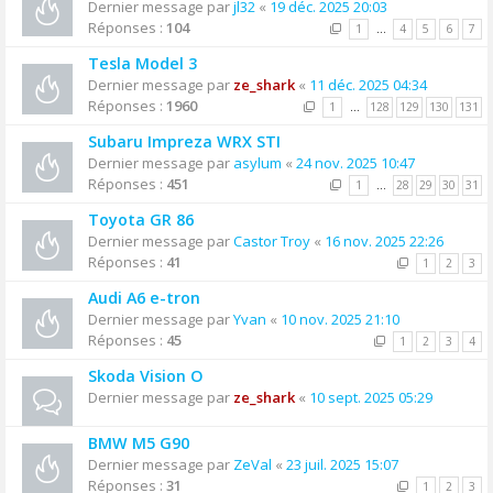
Dernier message par
jl32
«
19 déc. 2025 20:03
Réponses :
104
1
…
4
5
6
7
Tesla Model 3
Dernier message par
ze_shark
«
11 déc. 2025 04:34
Réponses :
1960
1
…
128
129
130
131
Subaru Impreza WRX STI
Dernier message par
asylum
«
24 nov. 2025 10:47
Réponses :
451
1
…
28
29
30
31
Toyota GR 86
Dernier message par
Castor Troy
«
16 nov. 2025 22:26
Réponses :
41
1
2
3
Audi A6 e-tron
Dernier message par
Yvan
«
10 nov. 2025 21:10
Réponses :
45
1
2
3
4
Skoda Vision O
Dernier message par
ze_shark
«
10 sept. 2025 05:29
BMW M5 G90
Dernier message par
ZeVal
«
23 juil. 2025 15:07
Réponses :
31
1
2
3