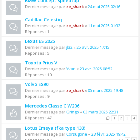
BMW Concept Speedtop
Dernier message par
ze_shark
«
24 mai 2025 02:16
Cadillac Celestiq
Dernier message par
ze_shark
«
11 mai 2025 01:32
Réponses :
1
Lexus ES 2025
Dernier message par
jl32
«
25 avr. 2025 17:15
Réponses :
5
Toyota Prius V
Dernier message par
Yvan
«
23 avr. 2025 08:52
Réponses :
10
Volvo ES90
Dernier message par
ze_shark
«
05 mars 2025 19:48
Réponses :
9
Mercedes Classe C W206
Dernier message par
Gringo
«
03 mars 2025 22:31
Réponses :
47
1
2
3
4
Lotus Emeya (fka type 133)
Dernier message par
Corsugone
«
28 févr. 2025 19:42