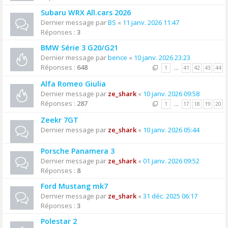
Subaru WRX All.cars 2026
Dernier message par
BS
«
11 janv. 2026 11:47
Réponses :
3
BMW Série 3 G20/G21
Dernier message par
bence
«
10 janv. 2026 23:23
Réponses :
648
1
…
41
42
43
44
Alfa Romeo Giulia
Dernier message par
ze_shark
«
10 janv. 2026 09:58
Réponses :
287
1
…
17
18
19
20
Zeekr 7GT
Dernier message par
ze_shark
«
10 janv. 2026 05:44
Porsche Panamera 3
Dernier message par
ze_shark
«
01 janv. 2026 09:52
Réponses :
8
Ford Mustang mk7
Dernier message par
ze_shark
«
31 déc. 2025 06:17
Réponses :
3
Polestar 2