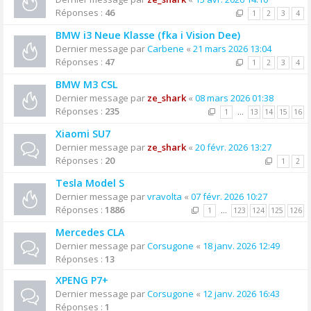
Réponses :
46
1
2
3
4
BMW i3 Neue Klasse (fka i Vision Dee)
Dernier message par
Carbene
«
21 mars 2026 13:04
Réponses :
47
1
2
3
4
BMW M3 CSL
Dernier message par
ze_shark
«
08 mars 2026 01:38
Réponses :
235
1
…
13
14
15
16
Xiaomi SU7
Dernier message par
ze_shark
«
20 févr. 2026 13:27
Réponses :
20
1
2
Tesla Model S
Dernier message par
vravolta
«
07 févr. 2026 10:27
Réponses :
1886
1
…
123
124
125
126
Mercedes CLA
Dernier message par
Corsugone
«
18 janv. 2026 12:49
Réponses :
13
XPENG P7+
Dernier message par
Corsugone
«
12 janv. 2026 16:43
Réponses :
1