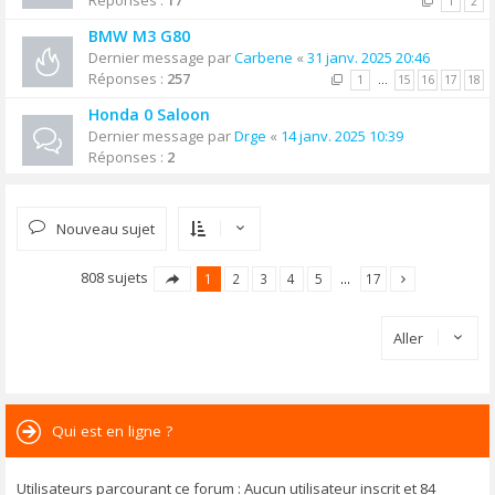
Réponses :
17
1
2
BMW M3 G80
Dernier message par
Carbene
«
31 janv. 2025 20:46
Réponses :
257
1
…
15
16
17
18
Honda 0 Saloon
Dernier message par
Drge
«
14 janv. 2025 10:39
Réponses :
2
Nouveau sujet
808 sujets
1
2
3
4
5
…
17
Aller
Qui est en ligne ?
Utilisateurs parcourant ce forum : Aucun utilisateur inscrit et 84