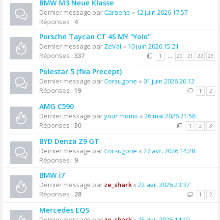
BMW M3 Neue Klasse
Dernier message par
Carbene
«
12 juin 2026 17:57
Réponses :
4
Porsche Taycan CT 4S MY "Yolo"
Dernier message par
ZeVal
«
10 juin 2026 15:21
Réponses :
337
1
…
20
21
22
23
Polestar 5 (fka Precept)
Dernier message par
Corsugone
«
01 juin 2026 20:12
Réponses :
19
1
2
AMG C590
Dernier message par
your momo
«
26 mai 2026 21:56
Réponses :
30
1
2
3
BYD Denza Z9 GT
Dernier message par
Corsugone
«
27 avr. 2026 14:28
Réponses :
9
BMW i7
Dernier message par
ze_shark
«
22 avr. 2026 23:37
Réponses :
28
1
2
Mercedes EQS
Dernier message par
ze_shark
«
15 avr. 2026 14:10