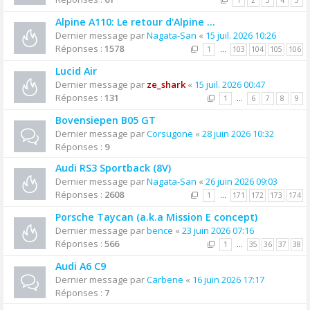
1
2
3
4
5
Alpine A110: Le retour d'Alpine ...
Dernier message par
Nagata-San
«
15 juil. 2026 10:26
Réponses :
1578
1
…
103
104
105
106
Lucid Air
Dernier message par
ze_shark
«
15 juil. 2026 00:47
Réponses :
131
1
…
6
7
8
9
Bovensiepen B05 GT
Dernier message par
Corsugone
«
28 juin 2026 10:32
Réponses :
9
Audi RS3 Sportback (8V)
Dernier message par
Nagata-San
«
26 juin 2026 09:03
Réponses :
2608
1
…
171
172
173
174
Porsche Taycan (a.k.a Mission E concept)
Dernier message par
bence
«
23 juin 2026 07:16
Réponses :
566
1
…
35
36
37
38
Audi A6 C9
Dernier message par
Carbene
«
16 juin 2026 17:17
Réponses :
7