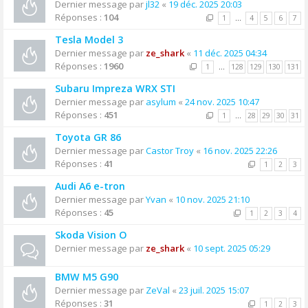
Dernier message par
jl32
«
19 déc. 2025 20:03
Réponses :
104
1
…
4
5
6
7
Tesla Model 3
Dernier message par
ze_shark
«
11 déc. 2025 04:34
Réponses :
1960
1
…
128
129
130
131
Subaru Impreza WRX STI
Dernier message par
asylum
«
24 nov. 2025 10:47
Réponses :
451
1
…
28
29
30
31
Toyota GR 86
Dernier message par
Castor Troy
«
16 nov. 2025 22:26
Réponses :
41
1
2
3
Audi A6 e-tron
Dernier message par
Yvan
«
10 nov. 2025 21:10
Réponses :
45
1
2
3
4
Skoda Vision O
Dernier message par
ze_shark
«
10 sept. 2025 05:29
BMW M5 G90
Dernier message par
ZeVal
«
23 juil. 2025 15:07
Réponses :
31
1
2
3