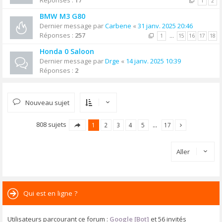
Réponses :
17
1
2
BMW M3 G80
Dernier message par
Carbene
«
31 janv. 2025 20:46
Réponses :
257
1
…
15
16
17
18
Honda 0 Saloon
Dernier message par
Drge
«
14 janv. 2025 10:39
Réponses :
2
Nouveau sujet
808 sujets
1
2
3
4
5
…
17
Aller
Qui est en ligne ?
Utilisateurs parcourant ce forum :
Google [Bot]
et 56 invités