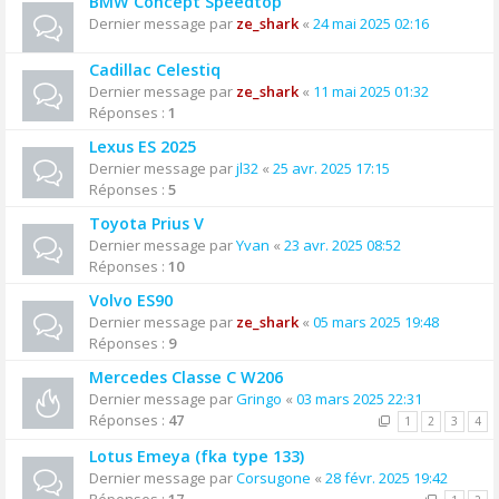
BMW Concept Speedtop
Dernier message par
ze_shark
«
24 mai 2025 02:16
Cadillac Celestiq
Dernier message par
ze_shark
«
11 mai 2025 01:32
Réponses :
1
Lexus ES 2025
Dernier message par
jl32
«
25 avr. 2025 17:15
Réponses :
5
Toyota Prius V
Dernier message par
Yvan
«
23 avr. 2025 08:52
Réponses :
10
Volvo ES90
Dernier message par
ze_shark
«
05 mars 2025 19:48
Réponses :
9
Mercedes Classe C W206
Dernier message par
Gringo
«
03 mars 2025 22:31
Réponses :
47
1
2
3
4
Lotus Emeya (fka type 133)
Dernier message par
Corsugone
«
28 févr. 2025 19:42