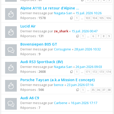
1
2
3
4
5
Alpine A110: Le retour d'Alpine ...
Dernier message par
Nagata-San
«
15 juil. 2026 10:26
Réponses :
1578
1
…
103
104
105
106
Lucid Air
Dernier message par
ze_shark
«
15 juil. 2026 00:47
Réponses :
131
1
…
6
7
8
9
Bovensiepen B05 GT
Dernier message par
Corsugone
«
28 juin 2026 10:32
Réponses :
9
Audi RS3 Sportback (8V)
Dernier message par
Nagata-San
«
26 juin 2026 09:03
Réponses :
2608
1
…
171
172
173
174
Porsche Taycan (a.k.a Mission E concept)
Dernier message par
bence
«
23 juin 2026 07:16
Réponses :
566
1
…
35
36
37
38
Audi A6 C9
Dernier message par
Carbene
«
16 juin 2026 17:17
Réponses :
7