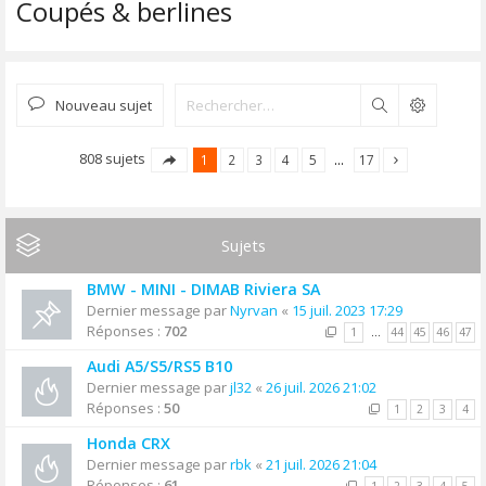
Coupés & berlines
Nouveau sujet
Rechercher
808 sujets
1
2
3
4
5
…
17
Sujets
BMW - MINI - DIMAB Riviera SA
Dernier message par
Nyrvan
«
15 juil. 2023 17:29
Réponses :
702
1
…
44
45
46
47
Audi A5/S5/RS5 B10
Dernier message par
jl32
«
26 juil. 2026 21:02
Réponses :
50
1
2
3
4
Honda CRX
Dernier message par
rbk
«
21 juil. 2026 21:04
Réponses :
61