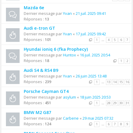
Mazda 6e
Dernier message par
Yvan
«
21 juil. 2025 09:41
Réponses :
13
Audi e-tron GT
Dernier message par
Yvan
«
17 juil. 2025 09:42
Réponses :
101
1
…
4
5
6
7
Hyundai ioniq 6 (fka Prophecy)
Dernier message par
Huntox
«
16 juil. 2025 20:54
Réponses :
18
1
2
Audi S4 & RS4 B9
Dernier message par
Yvan
«
26 juin 2025 13:48
Réponses :
239
1
…
13
14
15
16
Porsche Cayman GT4
Dernier message par
asylum
«
18 juin 2025 20:53
Réponses :
451
1
…
28
29
30
31
BMW M2 G87
Dernier message par
Carbene
«
29 mai 2025 07:32
Réponses :
124
1
…
6
7
8
9