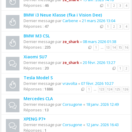
Réponses :
46
1
2
3
4
BMW i3 Neue Klasse (fka i Vision Dee)
Dernier message par
Carbene
«
21 mars 2026 13:04
Réponses :
47
1
2
3
4
BMW M3 CSL
Dernier message par
ze_shark
«
08 mars 2026 01:38
Réponses :
235
1
…
13
14
15
16
Xiaomi SU7
Dernier message par
ze_shark
«
20 févr. 2026 13:27
Réponses :
20
1
2
Tesla Model S
Dernier message par
vravolta
«
07 févr. 2026 10:27
Réponses :
1886
1
…
123
124
125
126
Mercedes CLA
Dernier message par
Corsugone
«
18 janv. 2026 12:49
Réponses :
13
XPENG P7+
Dernier message par
Corsugone
«
12 janv. 2026 16:43
Réponses :
1