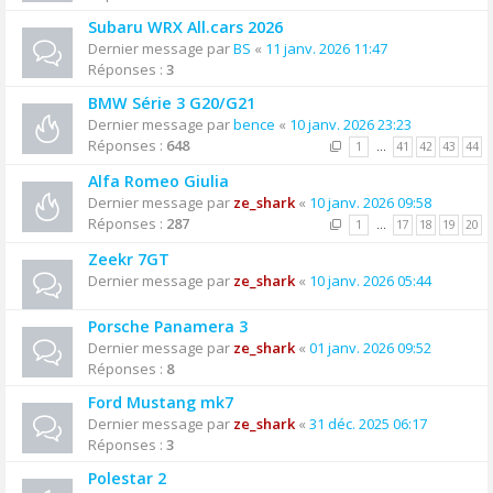
Subaru WRX All.cars 2026
Dernier message par
BS
«
11 janv. 2026 11:47
Réponses :
3
BMW Série 3 G20/G21
Dernier message par
bence
«
10 janv. 2026 23:23
Réponses :
648
1
…
41
42
43
44
Alfa Romeo Giulia
Dernier message par
ze_shark
«
10 janv. 2026 09:58
Réponses :
287
1
…
17
18
19
20
Zeekr 7GT
Dernier message par
ze_shark
«
10 janv. 2026 05:44
Porsche Panamera 3
Dernier message par
ze_shark
«
01 janv. 2026 09:52
Réponses :
8
Ford Mustang mk7
Dernier message par
ze_shark
«
31 déc. 2025 06:17
Réponses :
3
Polestar 2