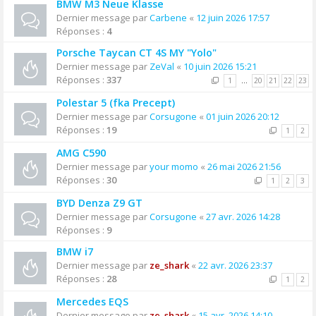
BMW M3 Neue Klasse
Dernier message par
Carbene
«
12 juin 2026 17:57
Réponses :
4
Porsche Taycan CT 4S MY "Yolo"
Dernier message par
ZeVal
«
10 juin 2026 15:21
Réponses :
337
1
…
20
21
22
23
Polestar 5 (fka Precept)
Dernier message par
Corsugone
«
01 juin 2026 20:12
Réponses :
19
1
2
AMG C590
Dernier message par
your momo
«
26 mai 2026 21:56
Réponses :
30
1
2
3
BYD Denza Z9 GT
Dernier message par
Corsugone
«
27 avr. 2026 14:28
Réponses :
9
BMW i7
Dernier message par
ze_shark
«
22 avr. 2026 23:37
Réponses :
28
1
2
Mercedes EQS
Dernier message par
ze_shark
«
15 avr. 2026 14:10