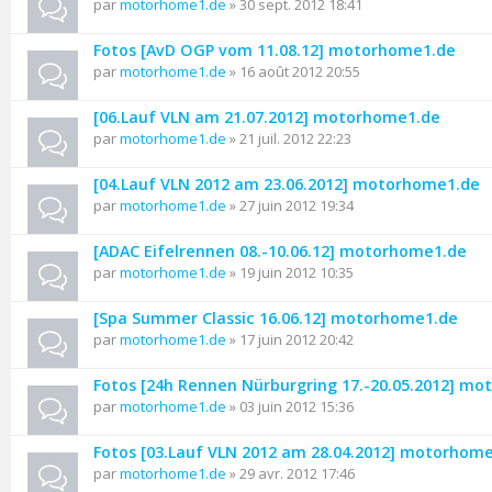
par
motorhome1.de
» 30 sept. 2012 18:41
Fotos [AvD OGP vom 11.08.12] motorhome1.de
par
motorhome1.de
» 16 août 2012 20:55
[06.Lauf VLN am 21.07.2012] motorhome1.de
par
motorhome1.de
» 21 juil. 2012 22:23
[04.Lauf VLN 2012 am 23.06.2012] motorhome1.de
par
motorhome1.de
» 27 juin 2012 19:34
[ADAC Eifelrennen 08.-10.06.12] motorhome1.de
par
motorhome1.de
» 19 juin 2012 10:35
[Spa Summer Classic 16.06.12] motorhome1.de
par
motorhome1.de
» 17 juin 2012 20:42
Fotos [24h Rennen Nürburgring 17.-20.05.2012] m
par
motorhome1.de
» 03 juin 2012 15:36
Fotos [03.Lauf VLN 2012 am 28.04.2012] motorhom
par
motorhome1.de
» 29 avr. 2012 17:46