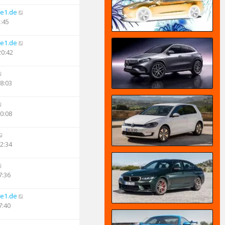
e1.de
5:45
e1.de
20:42
08:03
20:08
22:34
7:36
e1.de
7:40