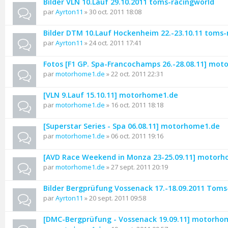
Bilder VLN 10.Lauf 29.10.2011 toms-racingworld
par
Ayrton11
» 30 oct. 2011 18:08
Bilder DTM 10.Lauf Hockenheim 22.-23.10.11 toms-
par
Ayrton11
» 24 oct. 2011 17:41
Fotos [F1 GP. Spa-Francochamps 26.-28.08.11] mo
par
motorhome1.de
» 22 oct. 2011 22:31
[VLN 9.Lauf 15.10.11] motorhome1.de
par
motorhome1.de
» 16 oct. 2011 18:18
[Superstar Series - Spa 06.08.11] motorhome1.de
par
motorhome1.de
» 06 oct. 2011 19:16
[AVD Race Weekend in Monza 23-25.09.11] motor
par
motorhome1.de
» 27 sept. 2011 20:19
Bilder Bergprüfung Vossenack 17.-18.09.2011 Toms
par
Ayrton11
» 20 sept. 2011 09:58
[DMC-Bergprüfung - Vossenack 19.09.11] motorho