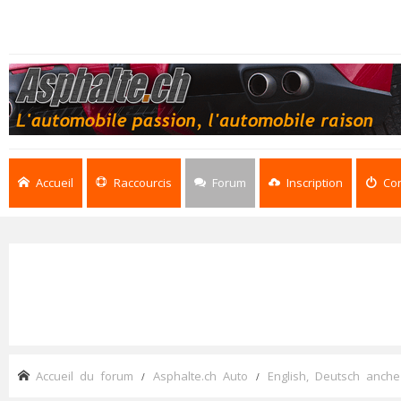
Accueil
Raccourcis
Forum
Inscription
Co
Accueil du forum
Asphalte.ch Auto
English, Deutsch anche 