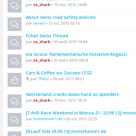
par
ze_shark
» 15 nov. 2015 14:49
About swiss road safety policies
par
seven
» 12 oct. 2015 02:16
FChat Swiss Thread
par
ze_shark
» 30 août 2015 19:44
Via Sicura: Parlamentarische Initiative Regazzi
par
ze_shark
» 22 mars 2015 09:54
Cars & Coffee sur Zurisee CCSZ
par
Thilo2
» 09 juin 2011 08:21
Switzerland cracks down hard on speeders
par
ze_shark
» 15 nov. 2012 18:16
[7.AVD Race Weekend in Monza 21.-22.09.12] mot
par
motorhome1.de
» 02 oct. 2012 22:25
[9.Lauf VLN 29.09.12] motorhome1.de