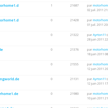
otorhome1.d
1
21687
par
motorhom
02 juil. 2011 21
otorhome1.d
0
21428
par
motorhom
01 juil. 2011 20
0
21322
par
Ayrton11
28 juin 2011 22
de
0
21376
par
motorhom
18 juin 2011 08
0
21555
par
motorhom
12 juin 2011 20
ingworld.de
0
21131
par
Ayrton11
12 juin 2011 17
torhome1.de
0
21980
par
motorhom
10 juin 2011 21