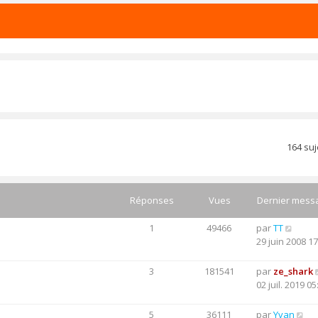
164 su
Réponses
Vues
Dernier mess
1
49466
par
TT
29 juin 2008 17
3
181541
par
ze_shark
02 juil. 2019 05
5
36111
par
Yvan