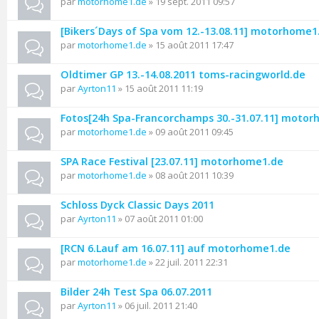
par
motorhome1.de
» 19 sept. 2011 09:57
[Bikers´Days of Spa vom 12.-13.08.11] motorhome1
par
motorhome1.de
» 15 août 2011 17:47
Oldtimer GP 13.-14.08.2011 toms-racingworld.de
par
Ayrton11
» 15 août 2011 11:19
Fotos[24h Spa-Francorchamps 30.-31.07.11] moto
par
motorhome1.de
» 09 août 2011 09:45
SPA Race Festival [23.07.11] motorhome1.de
par
motorhome1.de
» 08 août 2011 10:39
Schloss Dyck Classic Days 2011
par
Ayrton11
» 07 août 2011 01:00
[RCN 6.Lauf am 16.07.11] auf motorhome1.de
par
motorhome1.de
» 22 juil. 2011 22:31
Bilder 24h Test Spa 06.07.2011
par
Ayrton11
» 06 juil. 2011 21:40