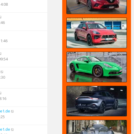
14:08
:46
11:46
09:54
:30
8:16
e1.de
:25
e1.de