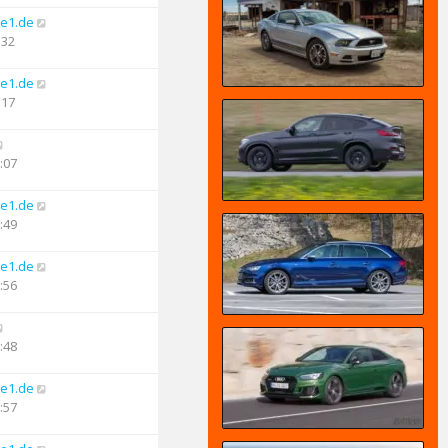
e1.de
:32
e1.de
:17
:07
e1.de
:49
e1.de
:56
:48
e1.de
:57