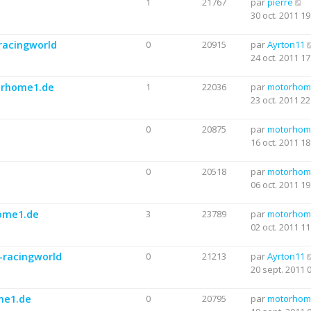
1
21767
par
pierre
30 oct. 2011 19
racingworld
0
20915
par
Ayrton11
24 oct. 2011 17
torhome1.de
1
22036
par
motorhom
23 oct. 2011 22
0
20875
par
motorhom
16 oct. 2011 18
0
20518
par
motorhom
06 oct. 2011 19
home1.de
3
23789
par
motorhom
02 oct. 2011 11
-racingworld
0
21213
par
Ayrton11
20 sept. 2011 
me1.de
0
20795
par
motorhom