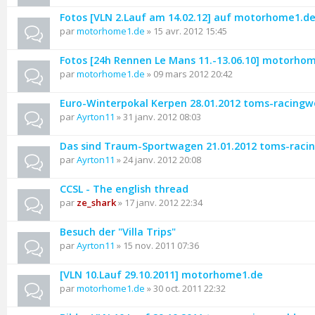
Fotos [VLN 2.Lauf am 14.02.12] auf motorhome1.d
par
motorhome1.de
» 15 avr. 2012 15:45
Fotos [24h Rennen Le Mans 11.-13.06.10] motorho
par
motorhome1.de
» 09 mars 2012 20:42
Euro-Winterpokal Kerpen 28.01.2012 toms-racingw
par
Ayrton11
» 31 janv. 2012 08:03
Das sind Traum-Sportwagen 21.01.2012 toms-raci
par
Ayrton11
» 24 janv. 2012 20:08
CCSL - The english thread
par
ze_shark
» 17 janv. 2012 22:34
Besuch der "Villa Trips"
par
Ayrton11
» 15 nov. 2011 07:36
[VLN 10.Lauf 29.10.2011] motorhome1.de
par
motorhome1.de
» 30 oct. 2011 22:32