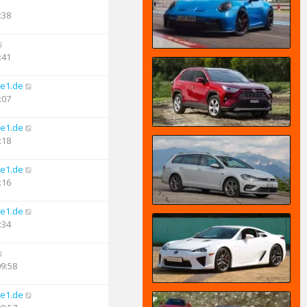
:38
:41
e1.de
:07
e1.de
:18
e1.de
:16
e1.de
:34
09:58
e1.de