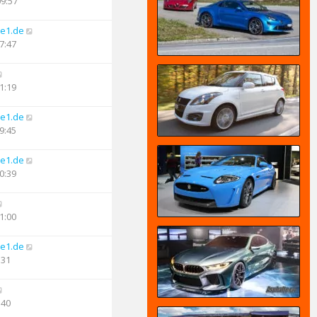
09:57
e1.de
7:47
1:19
e1.de
9:45
e1.de
0:39
1:00
e1.de
:31
:40