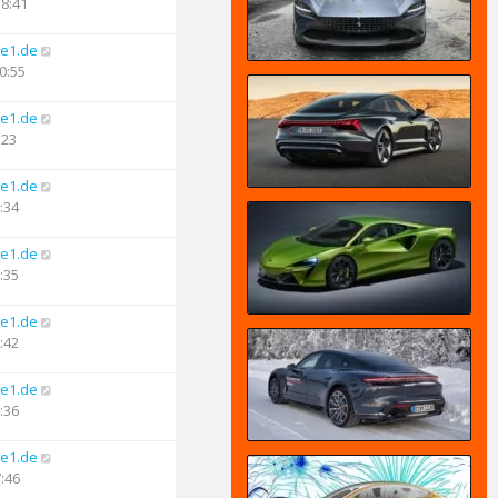
18:41
e1.de
0:55
e1.de
:23
e1.de
:34
e1.de
:35
e1.de
:42
e1.de
:36
e1.de
7:46