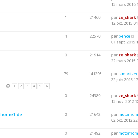
15 mars 2016 
1
21460
par
ze_shark
12 oct. 2015 04
4
22570
par
bence
01 sept. 2015 
0
21914
par
ze_shark
22 mars 2015 
79
141295
par
stmoritzer
22 juin 2013 17
1
2
3
4
5
6
0
24389
par
ze_shark
15 nov. 2012 1
orhome1.de
0
21642
par
motorhom
02 oct. 2012 22
0
21492
par
motorhom