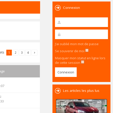
Connexion
J’ai oublié mon mot de passe
Se souvenir de moi
jets
1
2
3
4
Masquer mon statut en ligne lors
de cette session
age
:07
Les articles les plus lus
:33