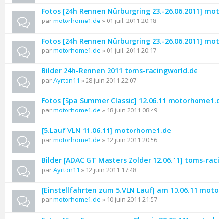
Fotos [24h Rennen Nürburgring 23.-26.06.2011] m
par
motorhome1.de
» 01 juil. 2011 20:18
Fotos [24h Rennen Nürburgring 23.-26.06.2011] m
par
motorhome1.de
» 01 juil. 2011 20:17
Bilder 24h-Rennen 2011 toms-racingworld.de
par
Ayrton11
» 28 juin 2011 22:07
Fotos [Spa Summer Classic] 12.06.11 motorhome1.
par
motorhome1.de
» 18 juin 2011 08:49
[5.Lauf VLN 11.06.11] motorhome1.de
par
motorhome1.de
» 12 juin 2011 20:56
Bilder [ADAC GT Masters Zolder 12.06.11] toms-rac
par
Ayrton11
» 12 juin 2011 17:48
[Einstellfahrten zum 5.VLN Lauf] am 10.06.11 mo
par
motorhome1.de
» 10 juin 2011 21:57