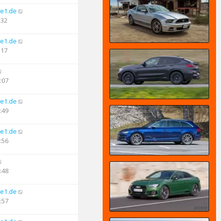
e1.de
:32
e1.de
:17
:07
e1.de
:49
e1.de
:56
:48
e1.de
:57