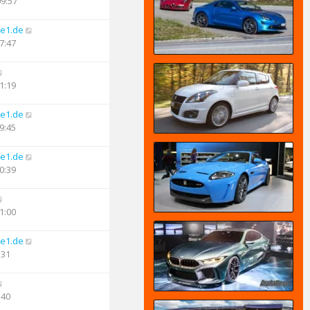
09:57
e1.de
7:47
1:19
e1.de
9:45
e1.de
0:39
1:00
e1.de
:31
:40