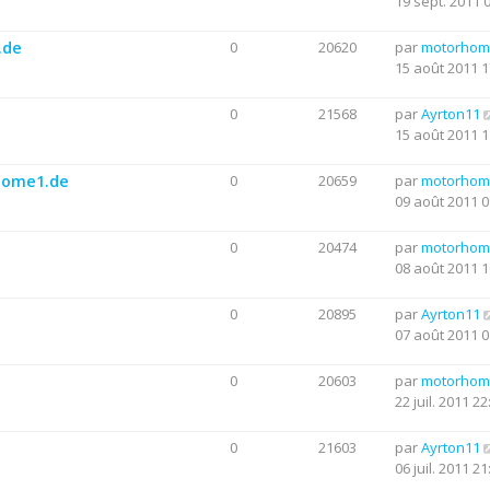
19 sept. 2011 
.de
0
20620
par
motorhom
15 août 2011 1
0
21568
par
Ayrton11
15 août 2011 1
rhome1.de
0
20659
par
motorhom
09 août 2011 0
0
20474
par
motorhom
08 août 2011 1
0
20895
par
Ayrton11
07 août 2011 0
0
20603
par
motorhom
22 juil. 2011 22
0
21603
par
Ayrton11
06 juil. 2011 21