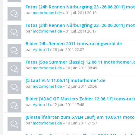
Fotos [24h Rennen Nürburgring 23.-26.06.2011] m
par
motorhome1.de
» 01 juil. 2011 20:18
Fotos [24h Rennen Nürburgring 23.-26.06.2011] m
par
motorhome1.de
» 01 juil. 2011 20:17
Bilder 24h-Rennen 2011 toms-racingworld.de
par
Ayrton11
» 28 juin 2011 22:07
Fotos [Spa Summer Classic] 12.06.11 motorhome1.
par
motorhome1.de
» 18 juin 2011 08:49
[5.Lauf VLN 11.06.11] motorhome1.de
par
motorhome1.de
» 12 juin 2011 20:56
Bilder [ADAC GT Masters Zolder 12.06.11] toms-rac
par
Ayrton11
» 12 juin 2011 17:48
[Einstellfahrten zum 5.VLN Lauf] am 10.06.11 mo
par
motorhome1.de
» 10 juin 2011 21:57