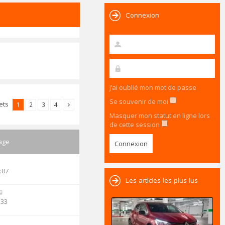
Connexion
J’ai oublié mon mot de passe
Se souvenir de moi
jets
1
2
3
4
Masquer mon statut en ligne lors
de cette session
age
:07
Les articles les plus lus
:33