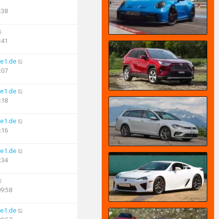
:38
:41
e1.de
:07
e1.de
:18
e1.de
:16
e1.de
:34
09:58
e1.de