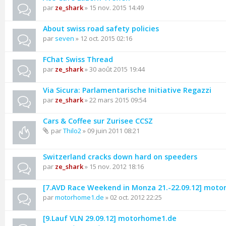
par
ze_shark
» 15 nov. 2015 14:49
About swiss road safety policies
par
seven
» 12 oct. 2015 02:16
FChat Swiss Thread
par
ze_shark
» 30 août 2015 19:44
Via Sicura: Parlamentarische Initiative Regazzi
par
ze_shark
» 22 mars 2015 09:54
Cars & Coffee sur Zurisee CCSZ
par
Thilo2
» 09 juin 2011 08:21
Switzerland cracks down hard on speeders
par
ze_shark
» 15 nov. 2012 18:16
[7.AVD Race Weekend in Monza 21.-22.09.12] mot
par
motorhome1.de
» 02 oct. 2012 22:25
[9.Lauf VLN 29.09.12] motorhome1.de