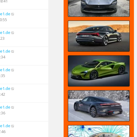
18:41
e1.de
0:55
e1.de
:23
e1.de
:34
e1.de
:35
e1.de
:42
e1.de
:36
e1.de
7:46