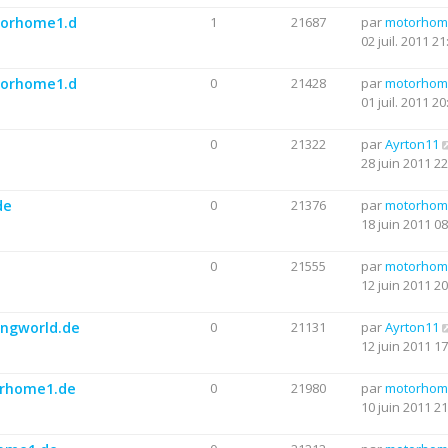
otorhome1.d
1
21687
par
motorhom
02 juil. 2011 21
otorhome1.d
0
21428
par
motorhom
01 juil. 2011 20
0
21322
par
Ayrton11
28 juin 2011 22
de
0
21376
par
motorhom
18 juin 2011 08
0
21555
par
motorhom
12 juin 2011 20
ingworld.de
0
21131
par
Ayrton11
12 juin 2011 17
torhome1.de
0
21980
par
motorhom
10 juin 2011 21