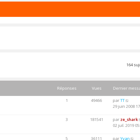
164 su
Réponses
Vues
Dernier mess
1
49466
par
TT
29 juin 2008 17
3
181541
par
ze_shark
02 juil. 2019 05
5
36111
par
Yvan