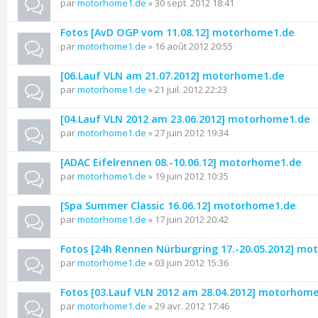
par
motorhome1.de
» 30 sept. 2012 18:41
Fotos [AvD OGP vom 11.08.12] motorhome1.de
par
motorhome1.de
» 16 août 2012 20:55
[06.Lauf VLN am 21.07.2012] motorhome1.de
par
motorhome1.de
» 21 juil. 2012 22:23
[04.Lauf VLN 2012 am 23.06.2012] motorhome1.de
par
motorhome1.de
» 27 juin 2012 19:34
[ADAC Eifelrennen 08.-10.06.12] motorhome1.de
par
motorhome1.de
» 19 juin 2012 10:35
[Spa Summer Classic 16.06.12] motorhome1.de
par
motorhome1.de
» 17 juin 2012 20:42
Fotos [24h Rennen Nürburgring 17.-20.05.2012] m
par
motorhome1.de
» 03 juin 2012 15:36
Fotos [03.Lauf VLN 2012 am 28.04.2012] motorhom
par
motorhome1.de
» 29 avr. 2012 17:46