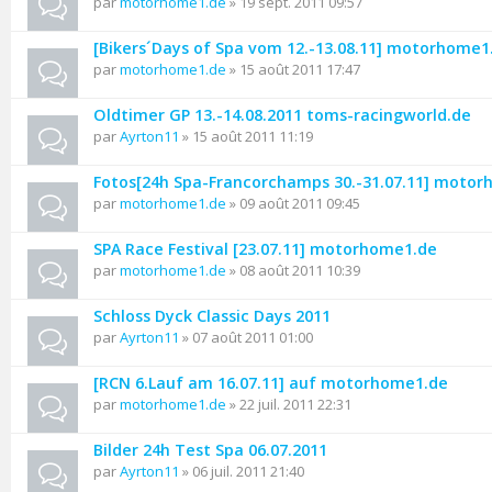
par
motorhome1.de
» 19 sept. 2011 09:57
[Bikers´Days of Spa vom 12.-13.08.11] motorhome1
par
motorhome1.de
» 15 août 2011 17:47
Oldtimer GP 13.-14.08.2011 toms-racingworld.de
par
Ayrton11
» 15 août 2011 11:19
Fotos[24h Spa-Francorchamps 30.-31.07.11] moto
par
motorhome1.de
» 09 août 2011 09:45
SPA Race Festival [23.07.11] motorhome1.de
par
motorhome1.de
» 08 août 2011 10:39
Schloss Dyck Classic Days 2011
par
Ayrton11
» 07 août 2011 01:00
[RCN 6.Lauf am 16.07.11] auf motorhome1.de
par
motorhome1.de
» 22 juil. 2011 22:31
Bilder 24h Test Spa 06.07.2011
par
Ayrton11
» 06 juil. 2011 21:40