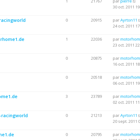
1
21767
par
pierre
30 oct. 2011 19
racingworld
0
20915
par
Ayrton11
24 oct. 2011 17
torhome1.de
1
22036
par
motorhom
23 oct. 2011 22
0
20875
par
motorhom
16 oct. 2011 18
0
20518
par
motorhom
06 oct. 2011 19
home1.de
3
23789
par
motorhom
02 oct. 2011 11
-racingworld
0
21213
par
Ayrton11
20 sept. 2011 
me1.de
0
20795
par
motorhom