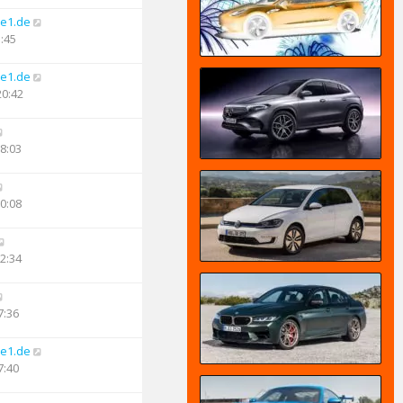
e1.de
5:45
e1.de
20:42
08:03
20:08
22:34
7:36
e1.de
7:40