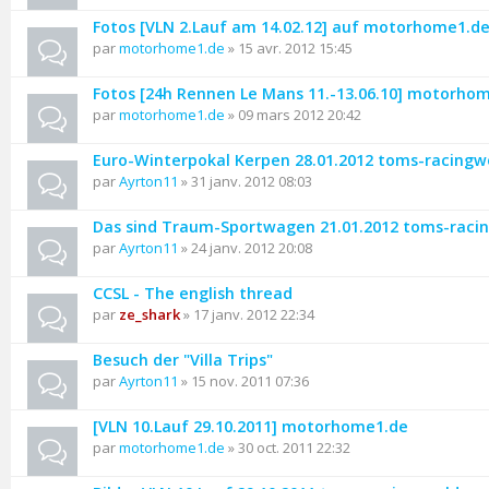
Fotos [VLN 2.Lauf am 14.02.12] auf motorhome1.d
par
motorhome1.de
» 15 avr. 2012 15:45
Fotos [24h Rennen Le Mans 11.-13.06.10] motorho
par
motorhome1.de
» 09 mars 2012 20:42
Euro-Winterpokal Kerpen 28.01.2012 toms-racingw
par
Ayrton11
» 31 janv. 2012 08:03
Das sind Traum-Sportwagen 21.01.2012 toms-raci
par
Ayrton11
» 24 janv. 2012 20:08
CCSL - The english thread
par
ze_shark
» 17 janv. 2012 22:34
Besuch der "Villa Trips"
par
Ayrton11
» 15 nov. 2011 07:36
[VLN 10.Lauf 29.10.2011] motorhome1.de
par
motorhome1.de
» 30 oct. 2011 22:32