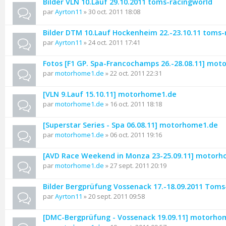
Bilder VLN 10.Lauf 29.10.2011 toms-racingworld
par
Ayrton11
» 30 oct. 2011 18:08
Bilder DTM 10.Lauf Hockenheim 22.-23.10.11 toms-
par
Ayrton11
» 24 oct. 2011 17:41
Fotos [F1 GP. Spa-Francochamps 26.-28.08.11] mo
par
motorhome1.de
» 22 oct. 2011 22:31
[VLN 9.Lauf 15.10.11] motorhome1.de
par
motorhome1.de
» 16 oct. 2011 18:18
[Superstar Series - Spa 06.08.11] motorhome1.de
par
motorhome1.de
» 06 oct. 2011 19:16
[AVD Race Weekend in Monza 23-25.09.11] motor
par
motorhome1.de
» 27 sept. 2011 20:19
Bilder Bergprüfung Vossenack 17.-18.09.2011 Toms
par
Ayrton11
» 20 sept. 2011 09:58
[DMC-Bergprüfung - Vossenack 19.09.11] motorho