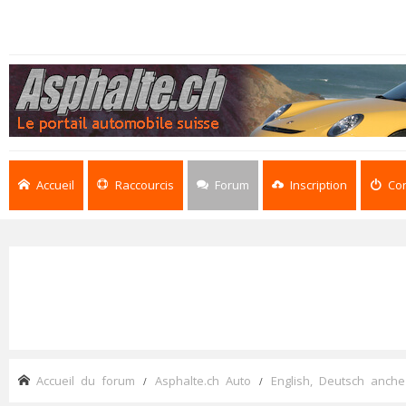
Accueil
Raccourcis
Forum
Inscription
Co
Accueil du forum
Asphalte.ch Auto
English, Deutsch anche 