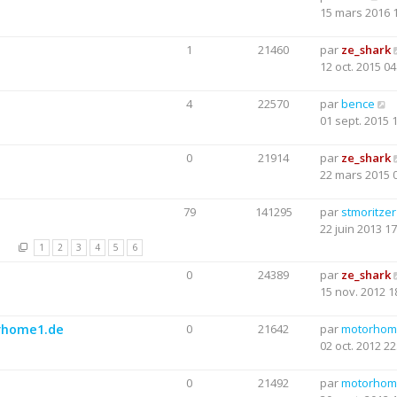
15 mars 2016 
1
21460
par
ze_shark
12 oct. 2015 04
4
22570
par
bence
01 sept. 2015 
0
21914
par
ze_shark
22 mars 2015 
79
141295
par
stmoritzer
22 juin 2013 17
1
2
3
4
5
6
0
24389
par
ze_shark
15 nov. 2012 1
orhome1.de
0
21642
par
motorhom
02 oct. 2012 22
0
21492
par
motorhom