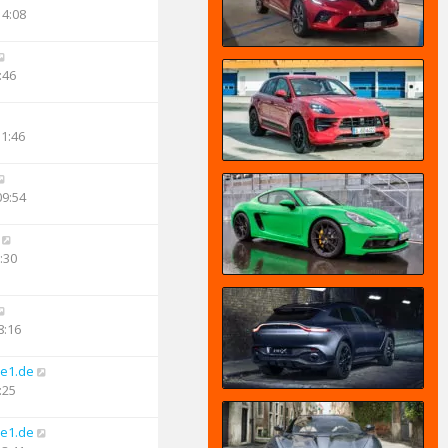
14:08
:46
11:46
09:54
:30
8:16
e1.de
:25
e1.de