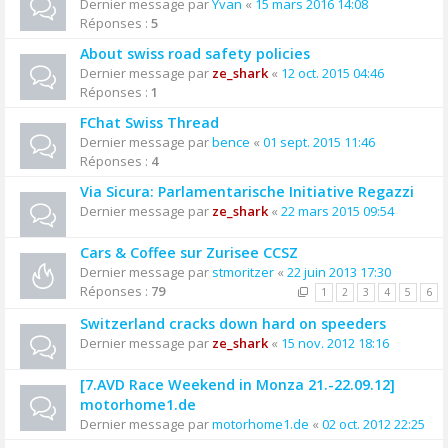
Dernier message par
Yvan
«
15 mars 2016 14:08
Réponses :
5
About swiss road safety policies
Dernier message par
ze_shark
«
12 oct. 2015 04:46
Réponses :
1
FChat Swiss Thread
Dernier message par
bence
«
01 sept. 2015 11:46
Réponses :
4
Via Sicura: Parlamentarische Initiative Regazzi
Dernier message par
ze_shark
«
22 mars 2015 09:54
Cars & Coffee sur Zurisee CCSZ
Dernier message par
stmoritzer
«
22 juin 2013 17:30
Réponses :
79
1
2
3
4
5
6
Switzerland cracks down hard on speeders
Dernier message par
ze_shark
«
15 nov. 2012 18:16
[7.AVD Race Weekend in Monza 21.-22.09.12]
motorhome1.de
Dernier message par
motorhome1.de
«
02 oct. 2012 22:25