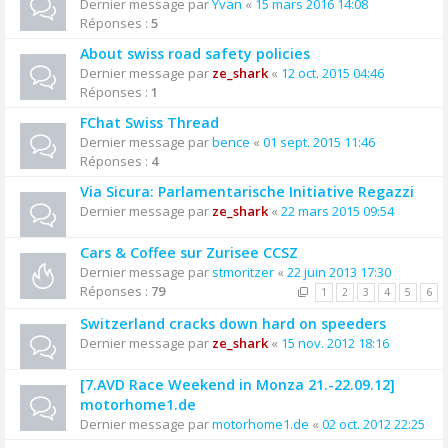
Dernier message par
Yvan
«
15 mars 2016 14:08
Réponses :
5
About swiss road safety policies
Dernier message par
ze_shark
«
12 oct. 2015 04:46
Réponses :
1
FChat Swiss Thread
Dernier message par
bence
«
01 sept. 2015 11:46
Réponses :
4
Via Sicura: Parlamentarische Initiative Regazzi
Dernier message par
ze_shark
«
22 mars 2015 09:54
Cars & Coffee sur Zurisee CCSZ
Dernier message par
stmoritzer
«
22 juin 2013 17:30
Réponses :
79
1
2
3
4
5
6
Switzerland cracks down hard on speeders
Dernier message par
ze_shark
«
15 nov. 2012 18:16
[7.AVD Race Weekend in Monza 21.-22.09.12]
motorhome1.de
Dernier message par
motorhome1.de
«
02 oct. 2012 22:25