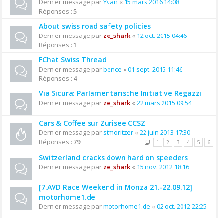
Dernier message par
Yvan
«
15 mars 2016 14:08
Réponses :
5
About swiss road safety policies
Dernier message par
ze_shark
«
12 oct. 2015 04:46
Réponses :
1
FChat Swiss Thread
Dernier message par
bence
«
01 sept. 2015 11:46
Réponses :
4
Via Sicura: Parlamentarische Initiative Regazzi
Dernier message par
ze_shark
«
22 mars 2015 09:54
Cars & Coffee sur Zurisee CCSZ
Dernier message par
stmoritzer
«
22 juin 2013 17:30
Réponses :
79
1
2
3
4
5
6
Switzerland cracks down hard on speeders
Dernier message par
ze_shark
«
15 nov. 2012 18:16
[7.AVD Race Weekend in Monza 21.-22.09.12]
motorhome1.de
Dernier message par
motorhome1.de
«
02 oct. 2012 22:25